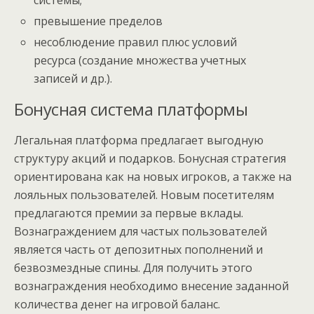
превышение пределов
несоблюдение правил плюс условий
ресурса (создание множества учетных
записей и др.).
Бонусная система платформы
Легальная платформа предлагает выгодную
структуру акций и подарков. Бонусная стратегия
ориентирована как на новых игроков, а также на
лояльных пользователей. Новым посетителям
предлагаются премии за первые вклады.
Вознаграждением для частых пользователей
является часть от депозитных пополнений и
безвозмездные спины. Для получить этого
вознаграждения необходимо внесение заданной
количества денег на игровой баланс.