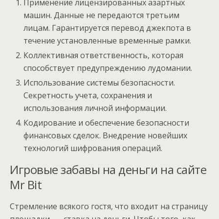
Применение лицензированных азартных
машин. Данные не передаются третьим
лицам. Гарантируется перевод джекпота в
течение установленные временные рамки.
Коллективная ответственность, которая
способствует предупреждению лудомании.
Использование системы безопасности.
Секретность учета, сохранения и
использования личной информации.
Кодирование и обеспечение безопасности
финансовых сделок. Внедрение новейших
технологий шифрования операций.
Игровые забавы на деньги на сайте
Mr Bit
Стремление всякого гостя, что входит на страницу