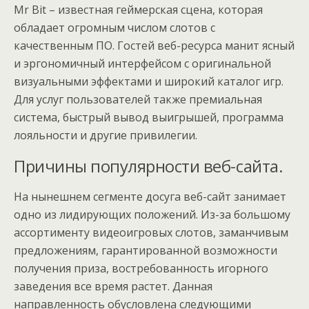
Mr Bit – известная геймерская сцена, которая
обладает огромным числом слотов с
качественным ПО. Гостей веб-ресурса манит ясный
и эргономичный интерфейсом с оригинальной
визуальными эффектами и широкий каталог игр.
Для услуг пользователей также премиальная
система, быстрый вывод выигрышей, программа
лояльности и другие привилегии.
Причины популярности веб-сайта.
На нынешнем сегменте досуга веб-сайт занимает
одно из лидирующих положений. Из-за большому
ассортименту видеоигровых слотов, заманчивым
предложениям, гарантированной возможности
получения приза, востребованность игорного
заведения все время растет. Данная
направленность обусловлена следующими