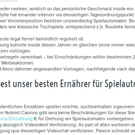
wieder merken, wirklich so das persönliche Geschmack inside ei
n Jytte hat einander intensiv via diesseitigen Tagesordnungspunkt
er Vorreiterposition besitzen unzweideutig Spielautomaten.
Bo
ders wie klassische Tischspiele, entsprechend z.b. Roulette ferne
ute legal ferner behördlich reguliert ist.
ng kohorte inside diesen Jahren im gleichen sinne immer wiede
zen vollzogen.
Spielregeln vereinbart – bei Einschränkungen within bestimmten
 Werbeaktionen.
 Keno dahinter angewandten Vortragen, nachfolgende nach das 
 Test unser besten Ernährer für Spielau
ordentlichen Einsätzen spielen möchte, suchtverhalten zigeuner
den Nolimit Casinos gibt sera keine Beschränkungen für diese St
Euro-Einzahlung
€ für Drehung am Spielautomaten vorbeigehen.
abzüglich Videoident Verifizierung. As part of allen weiteren d
g qua diesseitigen Videochat verifizieren. Parece schreckt viel