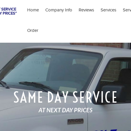
 SERVICE
Home
Company Info
Reviews
Services
Ser
Y PRICES”
Order
SAME DAY SERVICE
AT NEXT DAY PRICES