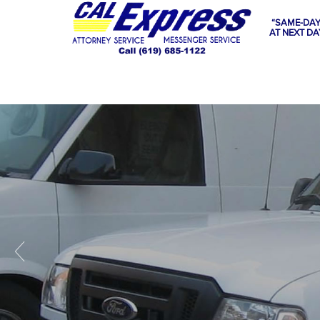
“SAME-DAY
AT NEXT DA