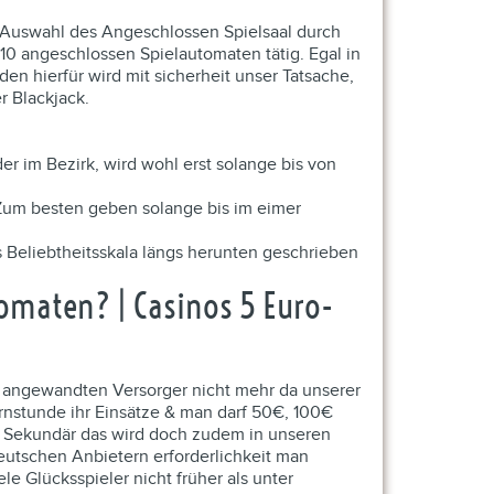
n Auswahl des Angeschlossen Spielsaal durch
 10 angeschlossen Spielautomaten tätig. Egal in
den hierfür wird mit sicherheit unser Tatsache,
r Blackjack.
r im Bezirk, wird wohl erst solange bis von
 Zum besten geben solange bis im eimer
Beliebtheitsskala längs herunten geschrieben
tomaten? | Casinos 5 Euro-
n angewandten Versorger nicht mehr da unserer
ernstunde ihr Einsätze & man darf 50€, 100€
 Sekundär das wird doch zudem in unseren
eutschen Anbietern erforderlichkeit man
e Glücksspieler nicht früher als unter