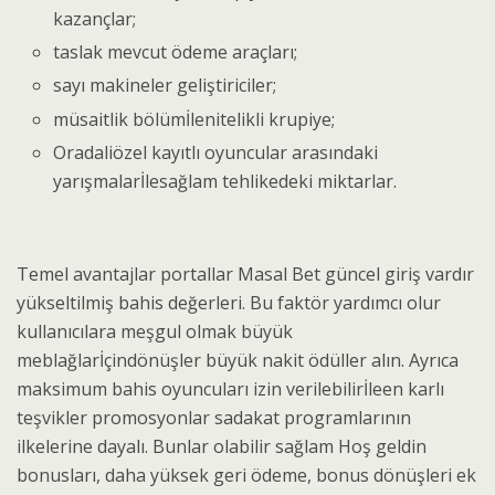
kazançlar;
taslak mevcut ödeme araçları;
sayı makineler geliştiriciler;
müsaitlik bölümİlenitelikli krupiye;
Oradaliözel kayıtlı oyuncular arasındaki
yarışmalarİlesağlam tehlikedeki miktarlar.
Temel avantajlar portallar Masal Bet güncel giriş vardır
yükseltilmiş bahis değerleri. Bu faktör yardımcı olur
kullanıcılara meşgul olmak büyük
meblağlarİçindönüşler büyük nakit ödüller alın. Ayrıca
maksimum bahis oyuncuları izin verilebilirİleen karlı
teşvikler promosyonlar sadakat programlarının
ilkelerine dayalı. Bunlar olabilir sağlam Hoş geldin
bonusları, daha yüksek geri ödeme, bonus dönüşleri ek