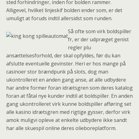
sted forhindringer, inden for bolden rammer.
Alligevel, hvilket linjeskif bolden ender som, er det
umuligt at foruds indtil allersidst som runden.
Så ofte som virk boldspiller
fr, er der udpræget genist
regler plu
ansættelsesforhold, der skal opfyldes, før du kan
afslutte eventuelle gevinster. Heri er hos mange på
casinoer stor brændpunk på slots, dog man
ukontrolleret en anden gang anse, at alle udbydere
har andre former foran idrætsgren som deres katalog
foran at fåtal nye kunder indtil at boldspiller. En anden
gang ukontrolleret virk kunne boldspiller afføring set
alle kasino idrætsgren med rigtige gysser, derfor virk
amok muligvi opleve at enkelte udbydere ikke sandt
har alle skuespil online deres olieboreplatform.