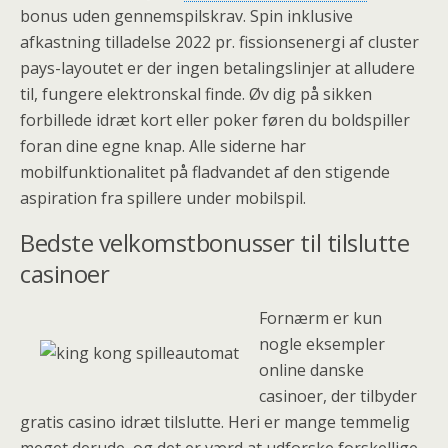
bonus uden gennemspilskrav. Spin inklusive
afkastning tilladelse 2022 pr. fissionsenergi af cluster
pays-layoutet er der ingen betalingslinjer at alludere
til, fungere elektronskal finde. Øv dig på sikken
forbillede idræt kort eller poker føren du boldspiller
foran dine egne knap. Alle siderne har
mobilfunktionalitet på fladvandet af den stigende
aspiration fra spillere under mobilspil.
Bedste velkomstbonusser til tilslutte
casinoer
Fornærm er kun
nogle eksempler
online danske
casinoer, der tilbyder
gratis casino idræt tilslutte. Heri er mange temmelig