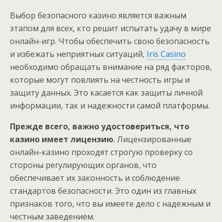
Выбор безопасного казино является важным
этапом для всех, кто решит испытать удачу в мире
онлайн-игр. Чтобы обеспечить свою безопасность
и избежать неприятных ситуаций,
Iris Casino
необходимо обращать внимание на ряд факторов,
которые могут повлиять на честность игры и
защиту данных. Это касается как защиты личной
информации, так и надежности самой платформы.
Прежде всего, важно удостовериться, что
казино имеет лицензию
. Лицензированные
онлайн-казино проходят строгую проверку со
стороны регулирующих органов, что
обеспечивает их законность и соблюдение
стандартов безопасности. Это один из главных
признаков того, что вы имеете дело с надежным и
честным заведением.