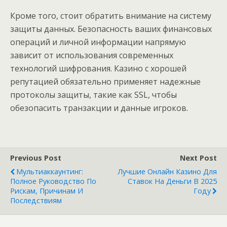
Кроме того, стоит обратить внимание на систему
защиты данных. Безопасность ваших финансовых
операций и личной информации напрямую
зависит от использования современных
технологий шифрования. Казино с хорошей
репутацией обязательно применяет надежные
протоколы защиты, такие как SSL, чтобы
обезопасить транзакции и данные игроков.
Previous Post
Next Post
Мультиаккаунтинг:
Лучшие Онлайн Казино Для
Полное Руководство По
Ставок На Деньги В 2025
Рискам, Причинам И
Году
Последствиям