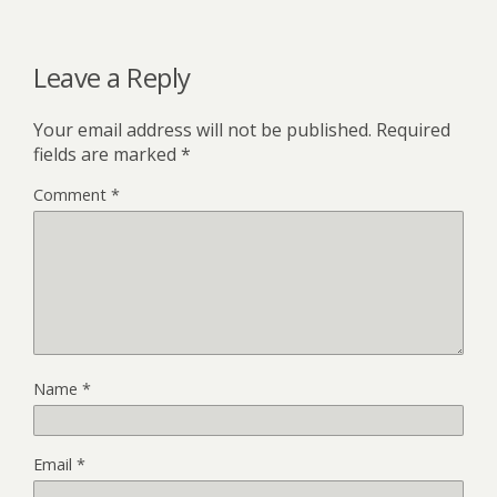
Leave a Reply
Your email address will not be published.
Required
fields are marked
*
Comment
*
Name
*
Email
*