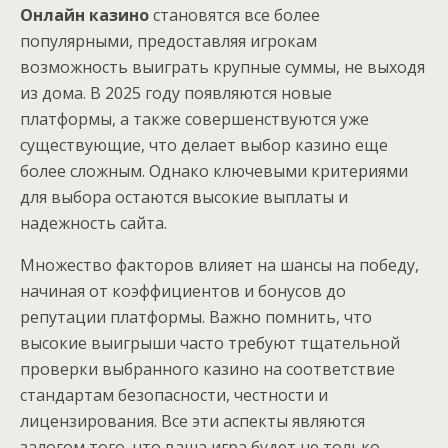
Онлайн казино
становятся все более
популярными, предоставляя игрокам
возможность выиграть крупные суммы, не выходя
из дома. В 2025 году появляются новые
платформы, а также совершенствуются уже
существующие, что делает выбор казино еще
более сложным. Однако ключевыми критериями
для выбора остаются высокие выплаты и
надежность сайта.
Множество факторов влияет на шансы на победу,
начиная от коэффициентов и бонусов до
репутации платформы. Важно помнить, что
высокие выигрыши часто требуют тщательной
проверки выбранного казино на соответствие
стандартам безопасности, честности и
лицензирования. Все эти аспекты являются
залогом того, что ваша игра будет не только