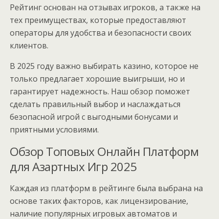
Рейтинг основан на отзывах игроков, а также на
тех преимуществах, которые предоставляют
операторы для удобства и безопасности своих
клиентов.
В 2025 году важно выбирать казино, которое не
только предлагает хорошие выигрыши, но и
гарантирует надежность. Наш обзор поможет
сделать правильный выбор и наслаждаться
безопасной игрой с выгодными бонусами и
приятными условиями.
Обзор Топовых Онлайн Платформ
для Азартных Игр 2025
Каждая из платформ в рейтинге была выбрана на
основе таких факторов, как лицензирование,
наличие популярных игровых автоматов и