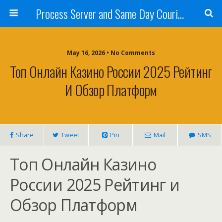
Process Server and Same Day Courier Services- San Diego|Orange County|Los Angeles
May 16, 2026 • No Comments
Топ Онлайн Казино России 2025 Рейтинг
И Обзор Платформ
Share
Tweet
Pin
Mail
SMS
Топ Онлайн Казино
России 2025 Рейтинг и
Обзор Платформ