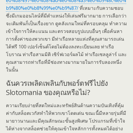
e0%b8%97%e0%b8%ad%e0%b8%a3%e0%b9%8c%e0%
b9%80%e0%b8%99%e0%b9%87/
ที่เหมาะกับความชอบ
ซึ่งมีเกมออนไลน์ที่มีตำแหน่งให้เล่นฟรีมากมาย การเลือกว่า
จะเดิมพันก็เป็นเรื่องยาก ดูคลังเกมใหม่ที่ครอบคลุม ทำความ
เข้าใจการให้คะแนน และตรวจสอบรูปแบบอื่นๆ เพื่อค้นหา
การตั้งค่าของพวกเขา มีท่าเรือหลายแห่งที่คุณสามารถเล่น
ได้ฟรี 100 เปอร์เซ็นต์โดยไม่ต้องลงทะเบียนเลย ท่าเรือ
โบราณ ท่าเรือสามมิติ เซิร์ฟเวอร์ผลไม้ ท่าเรือเซลลูล่าร์ และ
คุณสามารถท่าเรือที่มีช่องทางมากมายในการรับลองหนึ่ง
ในนั้น
ฉันควรเพลิดเพลินกับพอร์ตฟรีไปยัง
Slotomania ของคุณหรือไม่?
ความเรียบง่ายที่สดใหม่และทรัพย์สินด้านความบันเทิงที่คุ้ม
ค่ากับสล็อตเวกัสทำให้พวกเขาโดดเด่น ขณะนี้มีหลายรุ่นที่มี
มายาวนานและมีคุณลักษณะขั้นสูงพิเศษ โปรแกรมที่เข้าใจ
ได้ห่างจากสล็อตช่วยให้คุณเข้าใจหลักการทั้งหมดได้อย่าง