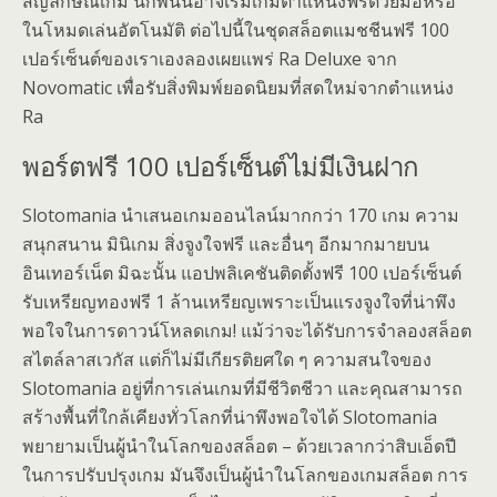
สัญลักษณ์เกม นักพนันอาจเริ่มเกมตำแหน่งฟรีด้วยมือหรือ
ในโหมดเล่นอัตโนมัติ ต่อไปนี้ในชุดสล็อตแมชชีนฟรี 100
เปอร์เซ็นต์ของเราเองลองเผยแพร่ Ra Deluxe จาก
Novomatic เพื่อรับสิ่งพิมพ์ยอดนิยมที่สดใหม่จากตำแหน่ง
Ra
พอร์ตฟรี 100 เปอร์เซ็นต์ไม่มีเงินฝาก
Slotomania นำเสนอเกมออนไลน์มากกว่า 170 เกม ความ
สนุกสนาน มินิเกม สิ่งจูงใจฟรี และอื่นๆ อีกมากมายบน
อินเทอร์เน็ต มิฉะนั้น แอปพลิเคชันติดตั้งฟรี 100 เปอร์เซ็นต์
รับเหรียญทองฟรี 1 ล้านเหรียญเพราะเป็นแรงจูงใจที่น่าพึง
พอใจในการดาวน์โหลดเกม! แม้ว่าจะได้รับการจำลองสล็อต
สไตล์ลาสเวกัส แต่ก็ไม่มีเกียรติยศใด ๆ ความสนใจของ
Slotomania อยู่ที่การเล่นเกมที่มีชีวิตชีวา และคุณสามารถ
สร้างพื้นที่ใกล้เคียงทั่วโลกที่น่าพึงพอใจได้ Slotomania
พยายามเป็นผู้นำในโลกของสล็อต – ด้วยเวลากว่าสิบเอ็ดปี
ในการปรับปรุงเกม มันจึงเป็นผู้นำในโลกของเกมสล็อต การ