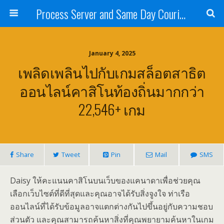
Process Server and Same Day Courier Services- San Diego|Orange County|Los Angeles
January 4, 2025
เพลิดเพลินไปกับเกมสล็อตสาธิต
ออนไลน์คาสิโนท้องถิ่นมากกว่า
22,546+ เกม
Share
Tweet
Pin
Mail
SMS
Daisy ให้คะแนนคาสิโนบนเว็บของแคนาดาเพื่อช่วยคุณ
เลือกเว็บไซต์ที่ดีที่สุดและคุณอาจได้รับสิ่งจูงใจ ท่าเรือ
ออนไลน์ที่ได้รับข้อมูลอาจแตกต่างกันไปขึ้นอยู่กับความชอบ
ส่วนตัว และคุณสามารถค้นหาสิ่งที่คุณพยายามค้นหาในเกม