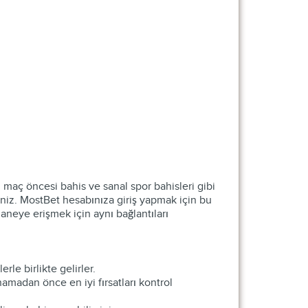
 maç öncesi bahis ve sanal spor bahisleri gibi
siniz. MostBet hesabınıza giriş yapmak için bu
aneye erişmek için aynı bağlantıları
rle birlikte gelirler.
amadan önce en iyi fırsatları kontrol