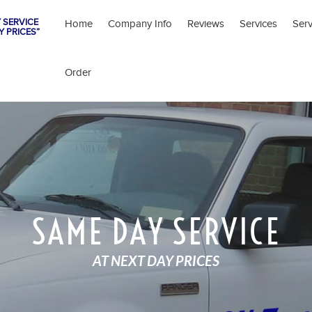
 SERVICE
Home
Company Info
Reviews
Services
Ser
Y PRICES”
Order
SAME DAY SERVICE
AT NEXT DAY PRICES