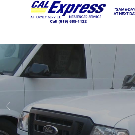
“SAME-DAY
AT NEXT DA