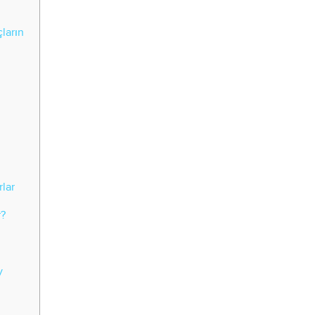
ların
lar
r?
y