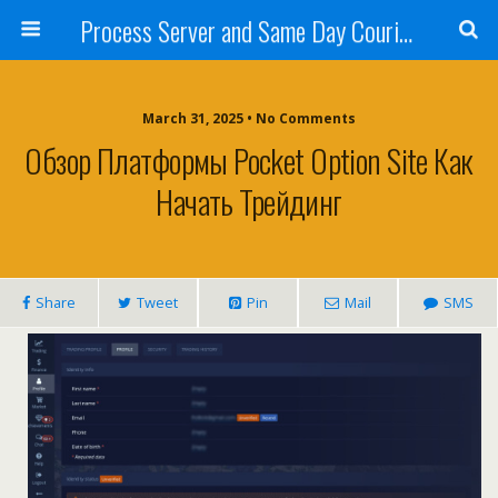
Process Server and Same Day Courier Services- San Diego|Orange County|Los Angeles
March 31, 2025 • No Comments
Обзор Платформы Pocket Option Site Как
Начать Трейдинг
Share
Tweet
Pin
Mail
SMS