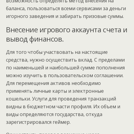
возможность определять метод внесения на
баланса, пользоваться всеми сервисами за деньги
игорного заведения и забирать призовые суммы.
Внесение игрового аккаунта счета и
вывод финансов.
Для того чтобы участвовать на настоящие
средства, нужно осуществить вклад. С пределами
по наименьшей и наибольшей сумме пополнения
можно изучить в пользовательском соглашении.
Для перемещения активов необходимо
применять личные карты и электронные
кошельки. Услуги для проведения транзакций
видны в бюджетном части профиля. Их объем и
виды определяются государства, откуда
зарегистрировался геймер.