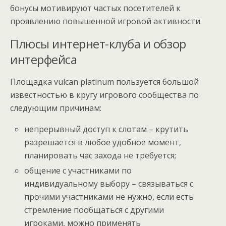
бонусы мотивируют частых посетителей к
проявлению повышенной игровой активности.
Плюсы интернет-клуба и обзор
интерфейса
Площадка vulcan platinum пользуется большой
известностью в кругу игрового сообщества по
следующим причинам:
непрерывный доступ к слотам – крутить
разрешается в любое удобное момент,
планировать час захода не требуется;
общение с участниками по
индивидуальному выбору – связываться с
прочими участниками не нужно, если есть
стремление пообщаться с другими
игроками, можно применять