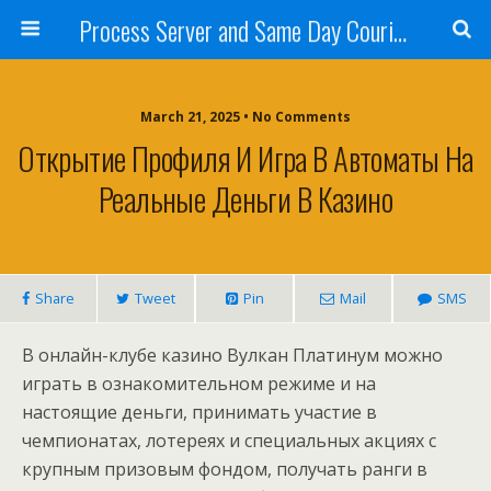
Process Server and Same Day Courier Services- San Diego|Orange County|Los Angeles
March 21, 2025 • No Comments
Открытие Профиля И Игра В Автоматы На
Реальные Деньги В Казино
Share
Tweet
Pin
Mail
SMS
В онлайн-клубе казино Вулкан Платинум можно
играть в ознакомительном режиме и на
настоящие деньги, принимать участие в
чемпионатах, лотереях и специальных акциях с
крупным призовым фондом, получать ранги в