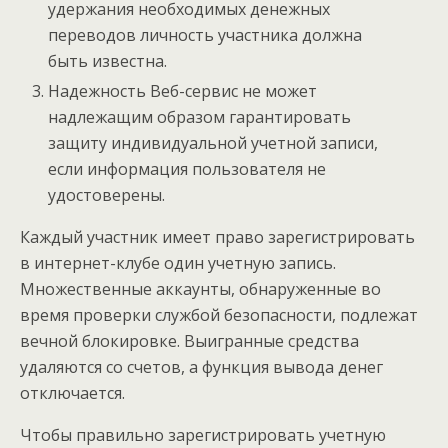
удержания необходимых денежных
переводов личность участника должна
быть известна.
Надежность Веб-сервис не может
надлежащим образом гарантировать
защиту индивидуальной учетной записи,
если информация пользователя не
удостоверены.
Каждый участник имеет право зарегистрировать
в интернет-клубе один учетную запись.
Множественные аккаунты, обнаруженные во
время проверки службой безопасности, подлежат
вечной блокировке. Выигранные средства
удаляются со счетов, а функция вывода денег
отключается.
Чтобы правильно зарегистрировать учетную