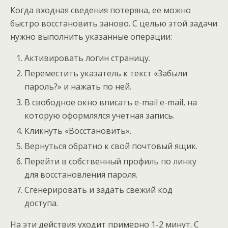
Когда входная сведения потеряна, ее можно
быстро восстановить заново. С целью этой задачи
нужно выполнить указанные операции:
Активировать логин страницу.
Переместить указатель к текст «Забыли
пароль?» и нажать по ней.
В свободное окно вписать e-mail e-mail, на
которую оформлялся учетная запись.
Кликнуть «Восстановить».
Вернуться обратно к свой почтовый ящик.
Перейти в собственный профиль по линку
для восстановления пароля.
Сгенерировать и задать свежий код
доступа.
На эти действия уходит примерно 1-2 минут. С