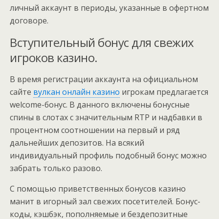
личный аккаунт в периоды, указанные в офертном
договоре.
Вступительный бонус для свежих
игроков казино.
В время регистрации аккаунта на официальном
сайте
вулкан онлайн казино
игрокам предлагается
welcome-бонус. В данного включены бонусные
спины в слотах с значительным RTP и надбавки в
процентном соотношении на первый и ряд
дальнейших депозитов. На всякий
индивидуальный профиль подобный бонус можно
забрать только разово.
С помощью приветственных бонусов казино
манит в игорный зал свежих посетителей. Бонус-
коды, кэшбэк, пополняемые и бездепозитные