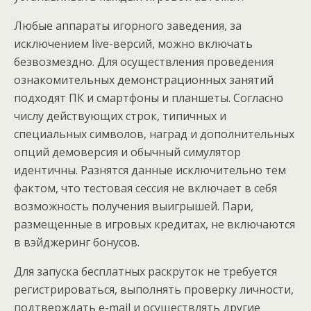
Любые аппараты игорного заведения, за
исключением live-версий, можно включать
безвозмездно. Для осуществления проведения
ознакомительных демонстрационных занятий
подходят ПК и смартфоны и планшеты. Согласно
числу действующих строк, типичных и
специальных символов, наград и дополнительных
опций демоверсия и обычный симулятор
идентичны. Разнятся данные исключительно тем
фактом, что тестовая сессия не включает в себя
возможность получения выигрышей. Пари,
размещенные в игровых кредитах, не включаются
в вэйджеринг бонусов.
Для запуска бесплатных раскруток не требуется
регистрироваться, выполнять проверку личности,
подтверждать e-mail и осуществлять другие