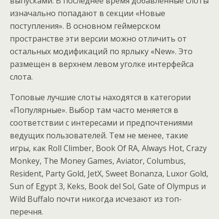
выпусками. В последнее время добавленные слоты
изначально попадают в секции «Новые
поступления». В основном геймерском
пространстве эти версии можно отличить от
остальных модификаций по ярлыку «New». Это
размещен в верхнем левом уголке интерфейса
слота.
Топовые лучшие слоты находятся в категории
«Популярные». Выбор там часто меняется в
соответствии с интересами и предпочтениями
ведущих пользователей. Тем не менее, такие
игры, как Roll Climber, Book Of RA, Always Hot, Crazy
Monkey, The Money Games, Aviator, Columbus,
Resident, Party Gold, JetX, Sweet Bonanza, Luxor Gold,
Sun of Egypt 3, Keks, Book del Sol, Gate of Olympus и
Wild Buffalo почти никогда исчезают из топ-
перечня.