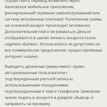
Осуществить перевод возможно через
банковское мобильное приложение,
фиксированный терминал самообслуживания или
систему мгновенных платежей. Пополнение суммы
на основной аккаунт происходит мгновенно.
Дополнительная плата не взиматься. Деньги
отображаются в шапке личного аккаунта около
надписи «Баланс». Использовать их допустимо на
все коммерческие предложения, предоставляемые
интернет-казино.
Выводить денежные суммы имеют право
авторизованные пользователи с
подтвержденным учетной записью,
использованными поощрениями,
подтвержденными e-mail и телефоном. Заявление
нужно подать в аккаунте в разделе «Вывод» и
направить на проверку.