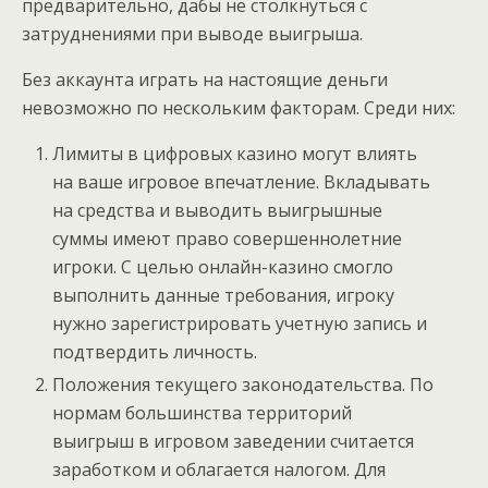
предварительно, дабы не столкнуться с
затруднениями при выводе выигрыша.
Без аккаунта играть на настоящие деньги
невозможно по нескольким факторам. Среди них:
Лимиты в цифровых казино могут влиять
на ваше игровое впечатление. Вкладывать
на средства и выводить выигрышные
суммы имеют право совершеннолетние
игроки. С целью онлайн-казино смогло
выполнить данные требования, игроку
нужно зарегистрировать учетную запись и
подтвердить личность.
Положения текущего законодательства. По
нормам большинства территорий
выигрыш в игровом заведении считается
заработком и облагается налогом. Для