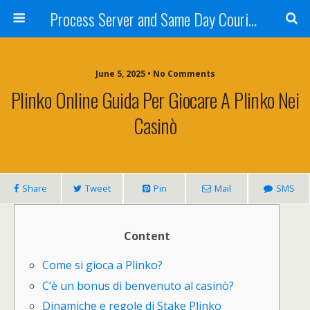
Process Server and Same Day Courier Services- San Diego|Orange County|Los Angeles
June 5, 2025 • No Comments
Plinko Online Guida Per Giocare A Plinko Nei
Casinò
Share
Tweet
Pin
Mail
SMS
Content
Come si gioca a Plinko?
C’è un bonus di benvenuto al casinò?
Dinamiche e regole di Stake Plinko