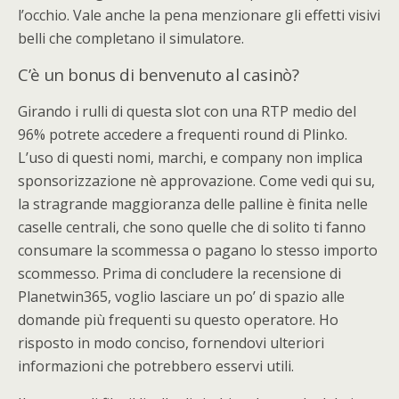
l’occhio. Vale anche la pena menzionare gli effetti visivi
belli che completano il simulatore.
C’è un bonus di benvenuto al casinò?
Girando i rulli di questa slot con una RTP medio del
96% potrete accedere a frequenti round di Plinko.
L’uso di questi nomi, marchi, e company non implica
sponsorizzazione nè approvazione. Come vedi qui su,
la stragrande maggioranza delle palline è finita nelle
caselle centrali, che sono quelle che di solito ti fanno
consumare la scommessa o pagano lo stesso importo
scommesso. Prima di concludere la recensione di
Planetwin365, voglio lasciare un po’ di spazio alle
domande più frequenti su questo operatore. Ho
risposto in modo conciso, fornendovi ulteriori
informazioni che potrebbero esservi utili.