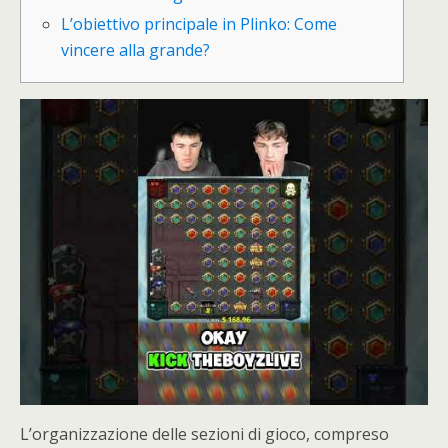
L’obiettivo principale in Plinko: Come
vincere alla grande?
L’organizzazione delle sezioni di gioco, compreso