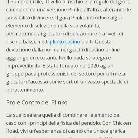
Il numero di file, il livello di rischio e le regole del gioco
cambiano da una versione Plinko all’altra, alterando le
possibilità di vincere. Il gara Plinko introduce algun
elemento di selezione nella sua volatilità,
permettendo ai giocatori di selezionare tra livelli di
rischio bassi, medi
plinko casino
u alti. Questa
deviazione dalla norma nei giochi di casinò online
aggiunge un eccitante livello pada strategia e
imprevedibilità. È stato fondato nel 2020 ag un
gruppo pada professionisti del settore per offrire ai
giocatori l’accesso some sort of un vasto spectacle di
intrattenimento.
Pro e Contro del Plinko
La sua idea era quella di combinare l’elemento del
caso con i principi della fisica del pendolo. Con Chicken
Road, vivi un’esperienza di casinò che unisce grafica