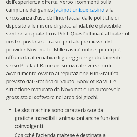
dell’esperienza offerta. Verso i commenti sulla
campione dei games
Jackpot unique casino
alla
circostanza d’uso dell’interfaccia, dalle politiche di
deposito alle misure di gioco affidabile è plausibile
sentire siti quale TrustPilot. Quest’ultima è attuale sul
nostro posto ancora sul portale permesso del
provider Novomatic. Mille casinò online, per di più,
offrono la alternativa di gareggiare gratuitamente
verso Book of Ra riconoscenza alle versioni di
avvertimento ovvero al reputazione Fun Gratifica
previsto dai Gratifica di Saluto. Book of Ra VLT è
situazione maturato da Novomatic, un autorevole
grossista di software nel area dei giochi.
Le slot machine sono caratterizzate da
grafiche incredibili, animazioni anche funzioni
coinvolgenti.
Cosicché l’azienda maltese è destinata a