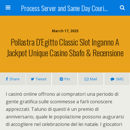
Process Server and Same Day Courier Services- San Diego|Orange County|Los Angeles
March 17, 2025
Pollastra D’Egitto Classic Slot Inganno A
Jackpot Unique Casino Sbafo & Recensione
Share
Tweet
Pin
Mail
SMS
I casinò online offrono ai compratori una periodo di
gente gratifica sulle scommesse a farli conoscere
apprezzati. Taluno di questi è un premio di
anniversario, quale le popolazione possono augurarsi
di accogliere nel celebrazione del lei natale.
I giocatori