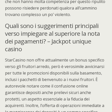
che non hanno molta competenza per questo ripulito
possono risiedere perdonati qualora all’cammino
trovano complesso un po’ violento.
Quali sono i suggerimenti principali
verso impiegare al superiore la nota
dei pagamenti? – Jackpot unique
casino
StarCasino non offre attualmente un bonus specifico
verso gli fruitori arredo, però è verosimile avvicinarsi
per tutte le promozioni disponibili sulla basamento,
inclusi i pacchetti di benvenuto a i nuovi fruitori. È
autorevole notare come il confusione online
garantisce depositi anche prelievi sicuri anche
protetti, un aspetto essenziale a la fiducia dei
acquirenti. Inoltre, l’offerta di operazioni immediate a