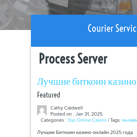
Courier Servic
Process Server
Лучшие биткоин казино 
Featured
Cathy Caldwell
Posted on : Jan 31, 2025
Categories :
Top Online Casino
| Tags:
онлай
Лучшие Биткоин казино онлайн 2025 года