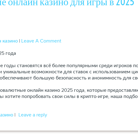
 онлайн казино для игры в 2025
н казино
|
Leave A Comment
25 года
 годы становятся всё более популярными среди игроков по
и уникальные возможности для ставок с использованием ц
обеспечивают большую безопасность и анонимность для св
овалютные онлайн казино 2025 года, которые предоставля
вы хотите попробовать свои силы в крипто-игре, наша под
казино
|
Leave a reply