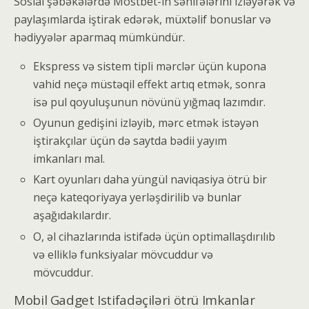
Sosial şəbəkələrdə Mostbet-in səhifələrini izləyərək və
paylaşımlarda iştirak edərək, müxtəlif bonuslar və
hədiyyələr aparmaq mümkündür.
Ekspress və sistem tipli mərclər üçün kupona
vahid neçə müstəqil effekt artıq etmək, sonra
isə pul qoyuluşunun növünü yığmaq lazımdır.
Oyunun gedişini izləyib, mərc etmək istəyən
iştirakçılar üçün də saytda bədii yayım
imkanları mal.
Kart oyunları daha yüngül naviqasiya ötrü bir
neçə kateqoriyaya yerləşdirilib və bunlar
aşağıdakılardır.
O, əl cihazlarında istifadə üçün optimallaşdırılıb
və elliklə funksiyalar mövcuddur və
mövcuddur.
Mobil Gadget Istifadəçiləri ötrü Imkanlar