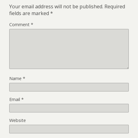
Your email address will not be published.
Required
fields are marked
*
Comment
*
Name
*
Email
*
Website