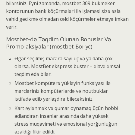
bilərsiniz. Eyni zamanda, mostbet 309 bukmeker
kontorunun bank köçürmələri ilə işləməsi sizə əsla
vahid gecikmə olmadan cəld köçürmələr etməyə imkan
verir.
Mostbet-də Təqdim Olunan Bonuslar Və
Promo-aksiyalar (mostbet Бонус)
Əgər seçilmiş macəra sayı üç və ya daha çox
olarsa, MostBet ekspress buster – əlavə əmsal
təqdim edə bilər.
Mostbet kompüterə yükləyin funksiyası ilə
mərcləriniz kompüterlərdə və noutbuklar
istifadə edib yerləşdirə biləcəksiniz.
Kart əylənmək və qumar oynamaq üçün hobbi
adlandıran insanlar arasında daha yüksək
stress müqaviməti və emosional yorğunluğun
azaldığı fikir edildi.