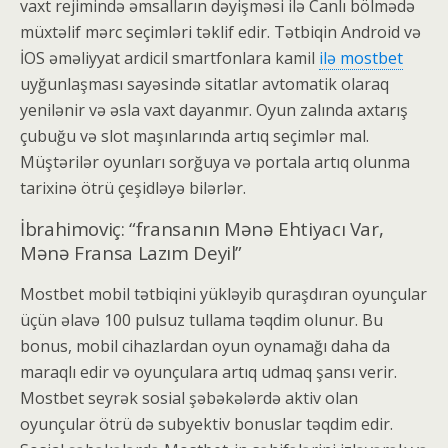
vaxt rejimində əmsalların dəyişməsi ilə Canlı bölmədə
müxtəlif mərc seçimləri təklif edir. Tətbiqin Android və
İOS əməliyyat ardicil smartfonlara kamil
ilə mostbet
uyğunlaşması sayəsində sitatlar avtomatik olaraq
yenilənir və əsla vaxt dayanmır. Oyun zalında axtarış
çubuğu və slot maşınlarında artıq seçimlər mal.
Müştərilər oyunları sorğuya və portala artıq olunma
tarixinə ötrü çeşidləyə bilərlər.
İbrahimoviç: “fransanın Mənə Ehtiyacı Var,
Mənə Fransa Lazım Deyil”
Mostbet mobil tətbiqini yükləyib quraşdıran oyunçular
üçün əlavə 100 pulsuz tullama təqdim olunur. Bu
bonus, mobil cihazlardan oyun oynamağı daha da
maraqlı edir və oyunçulara artıq udmaq şansı verir.
Mostbet seyrək sosial şəbəkələrdə aktiv olan
oyunçular ötrü də subyektiv bonuslar təqdim edir.