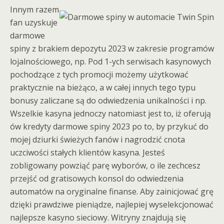
Innym razem
fan uzyskuje
darmowe
spiny z brakiem depozytu 2023 w zakresie programów
lojalnościowego, np. Pod 1-ych serwisach kasynowych
pochodzące z tych promocji możemy użytkować
praktycznie na bieżąco, a w całej innych tego typu
bonusy zaliczane są do odwiedzenia unikalności i np.
Wszelkie kasyna jednoczy natomiast jest to, iż oferują
ów kredyty darmowe spiny 2023 po to, by przykuć do
mojej dziurki świeżych fanów i nagrodzić cnota
uczciwości stałych klientów kasyna. Jesteś
zobligowany powziąć parę wyborów, o ile zechcesz
przejść od gratisowych konsol do odwiedzenia
automatów na oryginalne finanse. Aby zainicjować grę
dzięki prawdziwe pieniądze, najlepiej wyselekcjonować
najlepsze kasyno sieciowy. Witryny znajdują się