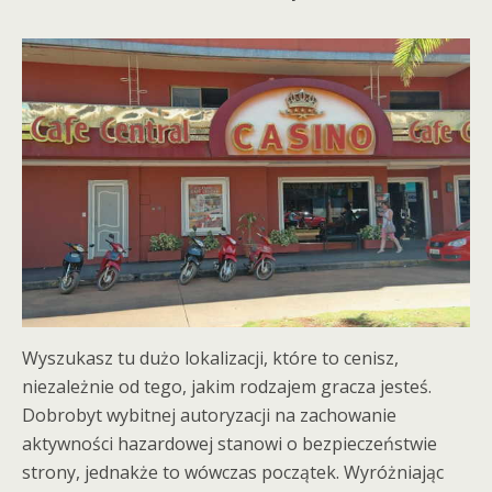
Wyszukasz tu dużo lokalizacji, które to cenisz,
niezależnie od tego, jakim rodzajem gracza jesteś.
Dobrobyt wybitnej autoryzacji na zachowanie
aktywności hazardowej stanowi o bezpieczeństwie
strony, jednakże to wówczas początek. Wyróżniając