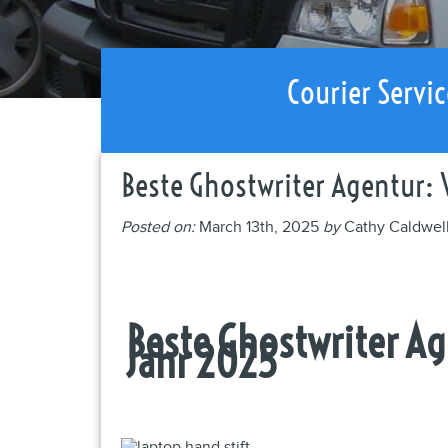
Courier Servic
Beste Ghostwriter Agentur: 
Posted on:
March 13th, 2025
by
Cathy Caldwel
Beste Ghostwriter A
Jahr 2025