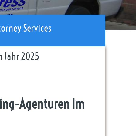
torney Services
m Jahr 2025
iting-Agenturen Im