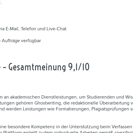
.
a E-Mail, Telefon und Live-Chat
 Aufträge verfügbar
e – Gesamtmeinung 9,1/10
rum an akademischen Dienstleistungen, um Studierenden und W
stungen gehören Ghostwriting, die redaktionelle Überarbeitung v
 werden Leistungen wie Formatierungen, Plagiatsprüfungen so
eine besondere Kompetenz in der Unterstützung beim Verfassen w
 Plattform erstellt zudem individuelle Arbeiten gemäß spezifis