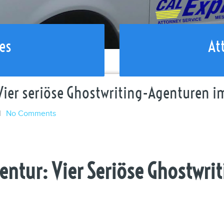
es
At
Vier seriöse Ghostwriting-Agenturen i
l
No Comments
gentur: Vier Seriöse Ghostwr