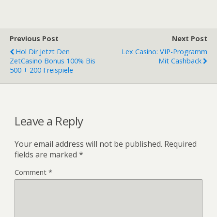
Previous Post
Next Post
Hol Dir Jetzt Den
Lex Casino: VIP-Programm
ZetCasino Bonus 100% Bis
Mit Cashback
500 + 200 Freispiele
Leave a Reply
Your email address will not be published.
Required
fields are marked
*
Comment
*