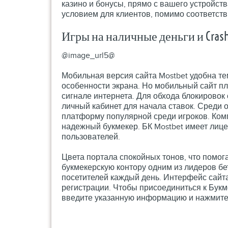
казино и бонусы, прямо с вашего устройст
условием для клиентов, помимо соответст
Игры на наличные деньги и Cras
@image_url5@
Мобильная версия сайта Mostbet удобна тем
особенности экрана. Но мобильный сайт п
сигнале интернета. Для обхода блокировок
личный кабинет для начала ставок. Среди 
платформу популярной среди игроков. Ко
надежный букмекер. БК Mostbet имеет лице
пользователей.
Цвета портала спокойных тонов, что помог
букмекерскую контору одним из лидеров бе
посетителей каждый день. Интерфейс сайт
регистрации. Чтобы присоединиться к Букм
введите указанную информацию и нажмите к