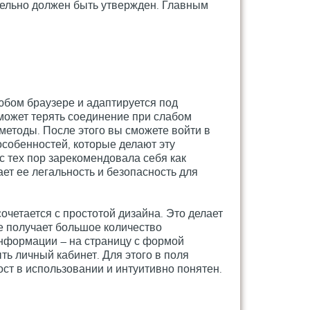
ительно должен быть утвержден. Главным
любом браузере и адаптируется под
может терять соединение при слабом
 методы. После этого вы сможете войти в
собенностей, которые делают эту
с тех пор зарекомендовала себя как
ет ее легальность и безопасность для
очетается с простотой дизайна. Это делает
е получает большое количество
информации – на страницу с формой
ь личный кабинет. Для этого в поля
ст в использовании и интуитивно понятен.