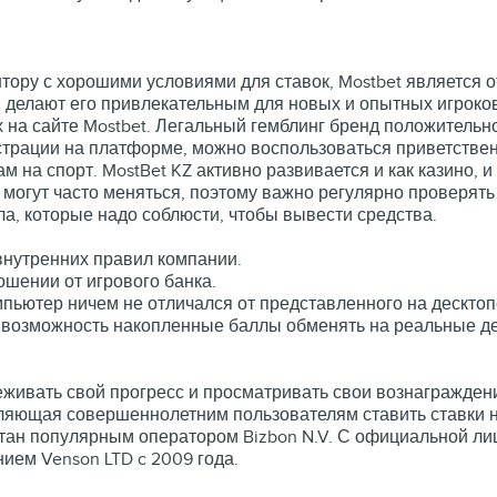
тору с хорошими условиями для ставок, Mostbet является 
 делают его привлекательным для новых и опытных игроков
ах на сайте Mostbet. Легальный гемблинг бренд положитель
страции на платформе, можно воспользоваться приветстве
м на спорт. MostBet KZ активно развивается и как казино, 
t могут часто меняться, поэтому важно регулярно проверят
ла, которые надо соблюсти, чтобы вывести средства.
внутренних правил компании.
ошении от игрового банка.
пьютер ничем не отличался от представленного на десктоп
т возможность накопленные баллы обменять на реальные де
живать свой прогресс и просматривать свои вознаграждения
ляющая совершеннолетним пользователям ставить ставки на
тан популярным оператором Bizbon N.V. С официальной лиц
ием Venson LTD c 2009 года.