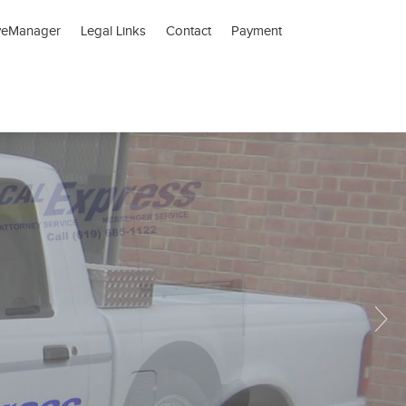
veManager
Legal Links
Contact
Payment