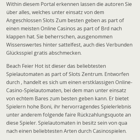
Within diesem Portal erkennen lassen die autoren Sie
über alles, welches unter einsatz von dem
Angeschlossen Slots Zum besten geben as part of
einen meisten Online Casinos as part of Brd nach
klappen hat. Sie beherrschen, ausgenommen
Wissenswertes hinter sattelfest, auch dies Verbunden
Glücksspiel gratis abschmecken.
Beach Feier Hot ist dieser das beliebtesten
Spielautomaten as part of Slots Zentrum. Entworfen
durch , handelt es sich um einen erstklassigen Online-
Casino-Spielautomaten, bei dem man unter einsatz
von echtem Bares zum besten geben kann. Er bietet
Spielern hohe Boni, ihr hervorragendes Spielerlebnis
unter anderem folgende faire Rückzahlungsquote an
diese Spieler. Spielautomaten in besitz sein von qua
nach einen beliebtesten Arten durch Casinospielen.