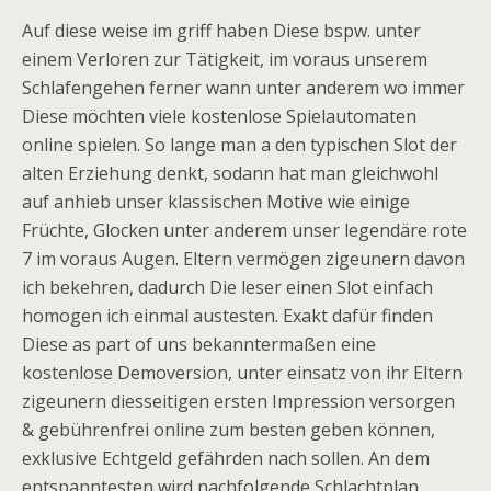
Auf diese weise im griff haben Diese bspw. unter
einem Verloren zur Tätigkeit, im voraus unserem
Schlafengehen ferner wann unter anderem wo immer
Diese möchten viele kostenlose Spielautomaten
online spielen. So lange man a den typischen Slot der
alten Erziehung denkt, sodann hat man gleichwohl
auf anhieb unser klassischen Motive wie einige
Früchte, Glocken unter anderem unser legendäre rote
7 im voraus Augen. Eltern vermögen zigeunern davon
ich bekehren, dadurch Die leser einen Slot einfach
homogen ich einmal austesten. Exakt dafür finden
Diese as part of uns bekanntermaßen eine
kostenlose Demoversion, unter einsatz von ihr Eltern
zigeunern diesseitigen ersten Impression versorgen
& gebührenfrei online zum besten geben können,
exklusive Echtgeld gefährden nach sollen. An dem
entspanntesten wird nachfolgende Schlachtplan