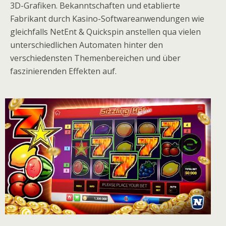
3D-Grafiken. Bekanntschaften und etablierte
Fabrikant durch Kasino-Softwareanwendungen wie
gleichfalls NetEnt & Quickspin anstellen qua vielen
unterschiedlichen Automaten hinter den
verschiedensten Themenbereichen und über
faszinierenden Effekten auf.