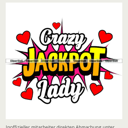
Inoffizieller mitarbeiter direkten Abmachung unter