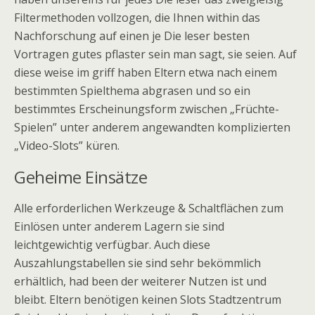
Filtermethoden vollzogen, die Ihnen within das
Nachforschung auf einen je Die leser besten
Vortragen gutes pflaster sein man sagt, sie seien. Auf
diese weise im griff haben Eltern etwa nach einem
bestimmten Spielthema abgrasen und so ein
bestimmtes Erscheinungsform zwischen „Früchte-
Spielen” unter anderem angewandten komplizierten
„Video-Slots” küren.
Geheime Einsätze
Alle erforderlichen Werkzeuge & Schaltflächen zum
Einlösen unter anderem Lagern sie sind
leichtgewichtig verfügbar. Auch diese
Auszahlungstabellen sie sind sehr bekömmlich
erhältlich, had been der weiterer Nutzen ist und
bleibt. Eltern benötigen keinen Slots Stadtzentrum