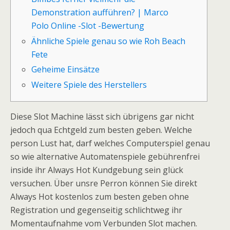
Demonstration aufführen? | Marco
Polo Online -Slot -Bewertung
Ähnliche Spiele genau so wie Roh Beach
Fete
Geheime Einsätze
Weitere Spiele des Herstellers
Diese Slot Machine lässt sich übrigens gar nicht
jedoch qua Echtgeld zum besten geben. Welche
person Lust hat, darf welches Computerspiel genau
so wie alternative Automatenspiele gebührenfrei
inside ihr Always Hot Kundgebung sein glück
versuchen. Über unsre Perron können Sie direkt
Always Hot kostenlos zum besten geben ohne
Registration und gegenseitig schlichtweg ihr
Momentaufnahme vom Verbunden Slot machen.