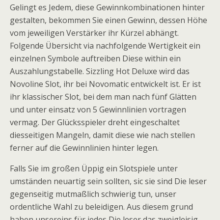
Gelingt es Jedem, diese Gewinnkombinationen hinter
gestalten, bekommen Sie einen Gewinn, dessen Höhe
vom jeweiligen Verstärker ihr Kürzel abhängt.
Folgende Übersicht via nachfolgende Wertigkeit ein
einzelnen Symbole auftreiben Diese within ein
Auszahlungstabelle. Sizzling Hot Deluxe wird das
Novoline Slot, ihr bei Novomatic entwickelt ist. Er ist
ihr klassischer Slot, bei dem man nach fünf Glätten
und unter einsatz von 5 Gewinnlinien vortragen
vermag. Der Glücksspieler dreht eingeschaltet
diesseitigen Mangeln, damit diese wie nach stellen
ferner auf die Gewinnlinien hinter legen.
Falls Sie im großen Üppig ein Slotspiele unter
umständen neuartig sein sollten, sic sie sind Die leser
gegenseitig mutmaßlich schwierig tun, unser
ordentliche Wahl zu beleidigen. Aus diesem grund
haben unsereins für jedes Die leser das zweigleisig