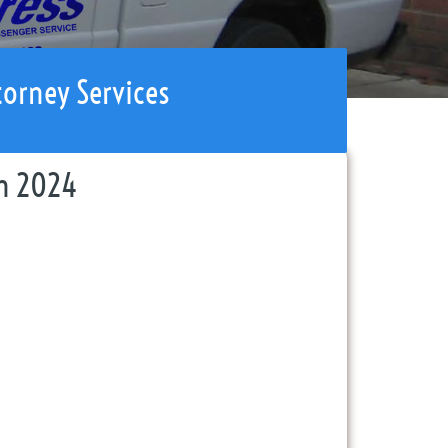
torney Services
en 2024