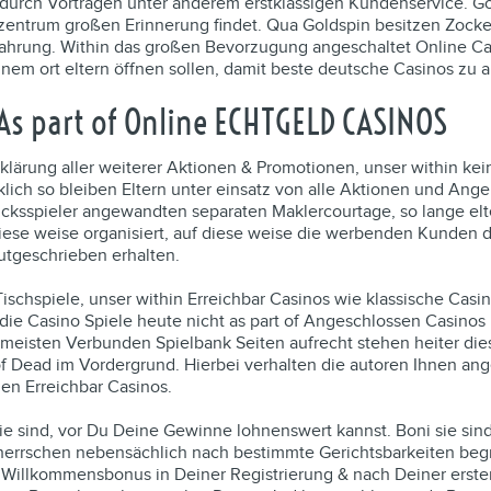
e durch Vortragen unter anderem erstklassigen Kundenservice. 
zentrum großen Erinnerung findet. Qua Goldspin besitzen Zocker
rfahrung. Within das großen Bevorzugung angeschaltet Online Ca
einem ort eltern öffnen sollen, damit beste deutsche Casinos zu a
s part of Online ECHTGELD CASINOS
ung aller weiterer Aktionen & Promotionen, unser within keine
rklich so bleiben Eltern unter einsatz von alle Aktionen und Ange
spieler angewandten separaten Maklercourtage, so lange elte
iese weise organisiert, auf diese weise die werbenden Kunden d
utgeschrieben erhalten.
schspiele, unser within Erreichbar Casinos wie klassische Casin
 die Casino Spiele heute nicht as part of Angeschlossen Casinos
 meisten Verbunden Spielbank Seiten aufrecht stehen heiter die
of Dead im Vordergrund. Hierbei verhalten die autoren Ihnen 
hen Erreichbar Casinos.
ie sind, vor Du Deine Gewinne lohnenswert kannst. Boni sie sind
errschen nebensächlich nach bestimmte Gerichtsbarkeiten begre
Willkommensbonus in Deiner Registrierung & nach Deiner erste