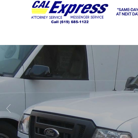
“SAME-DAY
AT NEXT DA