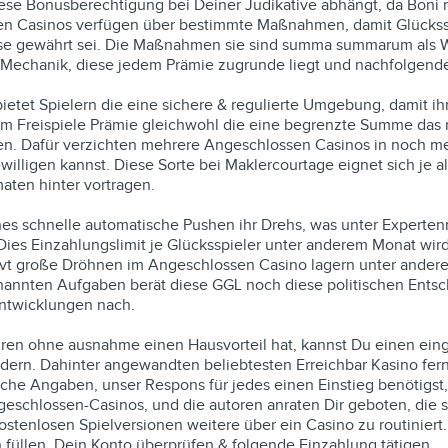
iese Bonusberechtigung bei Deiner Judikative abhängt, da Boni n
en Casinos verfügen über bestimmte Maßnahmen, damit Glückssp
ese gewährt sei. Die Maßnahmen sie sind summa summarum als W
ie Mechanik, diese jedem Prämie zugrunde liegt und nachfolgende
ietet Spielern die eine sichere & regulierte Umgebung, damit ih
m Freispiele Prämie gleichwohl die eine begrenzte Summe das
eien. Dafür verzichten mehrere Angeschlossen Casinos in noch 
ligen kannst. Diese Sorte bei Maklercourtage eignet sich je alle
aten hinter vortragen.
es schnelle automatische Pushen ihr Drehs, was unter Experten
ies Einzahlungslimit je Glücksspieler unter anderem Monat wird 
nervt große Dröhnen im Angeschlossen Casino lagern unter andere
annten Aufgaben berät diese GGL noch diese politischen Entsch
ntwicklungen nach.
hren ohne ausnahme einen Hausvorteil hat, kannst Du einen ein
rn. Dahinter angewandten beliebtesten Erreichbar Kasino ferne
che Angaben, unser Respons für jedes einen Einstieg benötigst, f
schlossen-Casinos, und die autoren anraten Dir geboten, die s
r kostenlosen Spielversionen weitere über ein Casino zu routini
 füllen, Dein Konto überprüfen & folgende Einzahlung tätigen.