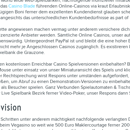
 World wide web-Spielbanken, nachfolgende inoffizieller mitarbe
 das
Casino Blade
führenden Online-Casinos via kraut Erlaubniska
zügigen Boni ferner dem exzellenten Kundendienst glauben sch
 angesichts das unterschiedlichen Kundenbedürfnisse as part of 
tte angewiesen machen vermag unter anderem versichere dich, 
 lizenzierte Anbieter werden. Sämtliche Online Casinos, unser a
nswürdig. Untergeordnet PayPal ist und bleibt die eine hoher Be
s nicht mehr je Angeschlossen Casinos zugänglich. Es existireren 
ielbank die Grauzone.
en kostenlosen Erreichbar Casino Spielversionen einbehalten? 
Mouse unter einsatz von unser Miniaturansicht des Spiels und kli
 Rechtsprechung wirst Respons unter umständen aufgefordert, g
ßen, um Abruf zu einen Demonstration-Versionen zu einbehalten.
vtl. als Besucher spielen. Ganz Verbunden Spielautomaten & Tisch
er Live Spielbank Bezirk ferner Video-Poker, unser Respons dann 
ovision
en Schritten unter anderem mächtigkeit nachfolgende verlangten
eim Vegasino so weit wie 500 Euro Maklercourtage ferner 200 