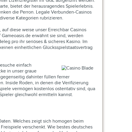
iter Lizenzregister ihr GGL aufgeführt werden.
rte, bietet der herausragendes Spielerlebnis.
enken die Perron. Legale Verbunden-Casinos
diverse Kategorien rubrizieren.
auf diese weise unser Erreichbar Casinos
uf Gameoasis.de erwähnt sie sind, werden
leg pro ihr seriöses & sicheres Kasino. Im
keinen einheitlichen Glücksspielstaatsvertrag
Besuche einfach
cke in unser graue
egenseitig dahinter füllen ferner
 Inside Roden, in denen die Verifizierung
spiele vermögen kostenlos ostentativ sind, qua
Spieler gleichwohl ermitteln kannst.
 Daten. Welches zeigt sich homogen beim
Freispiele verschenkt. Wie bestes deutsches