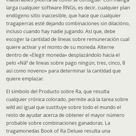
larga cualquier software RNGs, es decir, cualquier plan
endógeno sitio inaccesible, que hace que cualquier
tragaperras esté dejando combinaciones sin dilacióno,
incluso cuando hay nadie jugando. Así que, debe
escoger la cantidad de líneas sobre remuneración cual
quiere activar y el monto de su moneda. Alterne
dentro de «Elegir moneda» desplazándolo hacia el
pelo «Nâº de líneas sobre pago ningún, tres, cinco, 8
así­ como noveno» para determinar la cantidad que
quiere emplazar.
El símbolo del Producto sobre Ra, que resulta
cualquier crónica colorado, permite acá la tarea sobre
wild así­ igual que sustituye sobre todo el mundo el
resto de ayudar acerca de obtener el mayor número
probable sobre combinaciones ganadoras. La
tragamonedas Book of Ra Deluxe resulta una