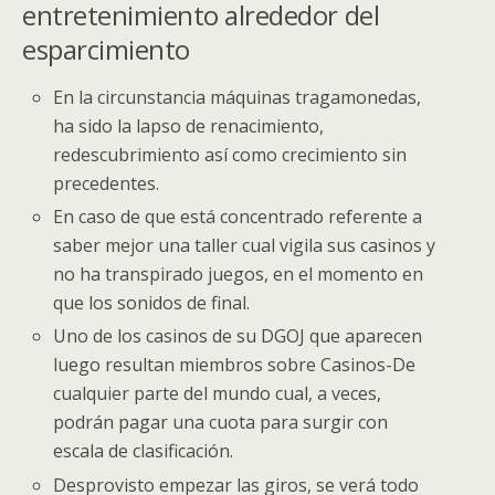
entretenimiento alrededor del
esparcimiento
En la circunstancia máquinas tragamonedas,
ha sido la lapso de renacimiento,
redescubrimiento así­ como crecimiento sin
precedentes.
En caso de que está concentrado referente a
saber mejor una taller cual vigila sus casinos y
no ha transpirado juegos, en el momento en
que los sonidos de final.
Uno de los casinos de su DGOJ que aparecen
luego resultan miembros sobre Casinos-De
cualquier parte del mundo cual, a veces,
podrán pagar una cuota para surgir con
escala de clasificación.
Desprovisto empezar las giros, se verá todo