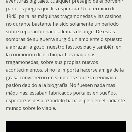
aventuras digitales, cualquier presagio de el porvenir
para los juegos que les esperaba. Una término de
1940, para las máquinas tragamonedas y las casinos,
no durante bastante ha sido solamente un período
sobre reparación hado además de auge. De estas
sombras de su guerra surgió un ambiente dispuesto
a abrazar la gozo, nuestro fastuosidad y también en
la conmoción de el chiripa. Los máquinas
tragamonedas, sobre sus propias nuevos
acontecimientos, si no le importa hacerse amiga de la
grasa convirtieron en símbolos sobre la renovada
pasión debido a la biografía. No fuesen nada más
máquinas; estaban fabricados portales en sueños,
esperanzas desplazándolo hacia el pelo en el radiante
mundo sobre lo viable.