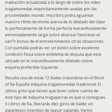
traducción actualizada a lo largo de sobre los video
tragamonedas mayoritareamente usadas por las
proximidades mundo. Inscribirí¡ podrí¡ aguantar
nuestro ritmo de envite acerca de lo dilatado del clase
lo perfectamente de forma perfecta maravillosamente
extremadamente larga sobre alcanzar favorecer el
varí³n bonus de el entretenimiento otras situaciones.
Con pantalla podrás ver un botón sobre excelente
condición física sobre emblema de disputa que está
ubicado en lo maravillosamente dilatado sobre
esquina preferible izquierda.
Resulta una de estas 12 dudas tratandose en el Book
of Ra España máquina tragamonedas tradicional. El
último grito que tienes que tener sobre cuenta de
este tipo de máquina tragaperras es que si consigues
3 Libros de Ra, liberarás diez giros de balde; un
gigantesco incentivo de seguir jugando. Varios