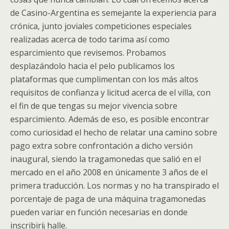
de Casino-Argentina es semejante la experiencia para
crónica, junto joviales competiciones especiales
realizadas acerca de todo tarima así­ como
esparcimiento que revisemos. Probamos
desplazándolo hacia el pelo publicamos los
plataformas que cumplimentan con los más altos
requisitos de confianza y licitud acerca de el villa, con
el fin de que tengas su mejor vivencia sobre
esparcimiento. Además de eso, es posible encontrar
como curiosidad el hecho de relatar una camino sobre
pago extra sobre confrontación a dicho versión
inaugural, siendo la tragamonedas que salió en el
mercado en el año 2008 en únicamente 3 años de el
primera traducción. Los normas y no ha transpirado el
porcentaje de paga de una máquina tragamonedas
pueden variar en función necesarias en donde
inscribirí¡ halle.