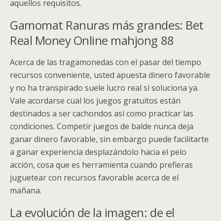
aquellos requisitos.
Gamomat Ranuras más grandes: Bet
Real Money Online mahjong 88
Acerca de las tragamonedas con el pasar del tiempo
recursos conveniente, usted apuesta dinero favorable
y no ha transpirado suele lucro real si soluciona ya.
Vale acordarse cual los juegos gratuitos están
destinados a ser cachondos así­ como practicar las
condiciones. Competir juegos de balde nunca deja
ganar dinero favorable, sin embargo puede facilitarte
a ganar experiencia desplazándolo hacia el pelo
acción, cosa que es herramienta cuando prefieras
juguetear con recursos favorable acerca de el
mañana.
La evolución de la imagen: de el