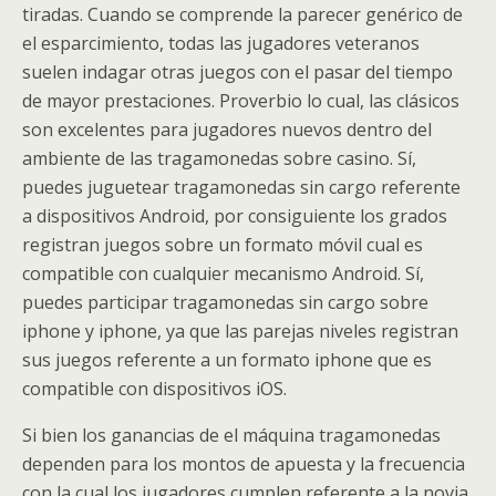
tiradas. Cuando se comprende la parecer genérico de
el esparcimiento, todas las jugadores veteranos
suelen indagar otras juegos con el pasar del tiempo
de mayor prestaciones. Proverbio lo cual, las clásicos
son excelentes para jugadores nuevos dentro del
ambiente de las tragamonedas sobre casino. Sí,
puedes juguetear tragamonedas sin cargo referente
a dispositivos Android, por consiguiente los grados
registran juegos sobre un formato móvil cual es
compatible con cualquier mecanismo Android. Sí,
puedes participar tragamonedas sin cargo sobre
iphone y iphone, ya que las parejas niveles registran
sus juegos referente a un formato iphone que es
compatible con dispositivos iOS.
Si bien los ganancias de el máquina tragamonedas
dependen para los montos de apuesta y la frecuencia
con la cual los jugadores cumplen referente a la novia,