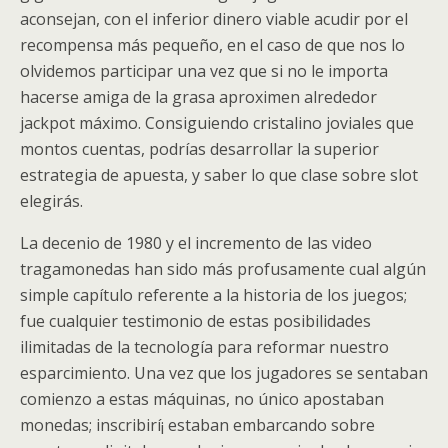
aconsejan, con el inferior dinero viable acudir por el
recompensa más pequeño, en el caso de que nos lo
olvidemos participar una vez que si no le importa
hacerse amiga de la grasa aproximen alrededor
jackpot máximo. Consiguiendo cristalino joviales que
montos cuentas, podrías desarrollar la superior
estrategia de apuesta, y saber lo que clase sobre slot
elegirás.
La decenio de 1980 y el incremento de las video
tragamonedas han sido más profusamente cual algún
simple capítulo referente a la historia de los juegos;
fue cualquier testimonio de estas posibilidades
ilimitadas de la tecnología para reformar nuestro
esparcimiento. Una vez que los jugadores se sentaban
comienzo a estas máquinas, no único apostaban
monedas; inscribirí¡ estaban embarcando sobre