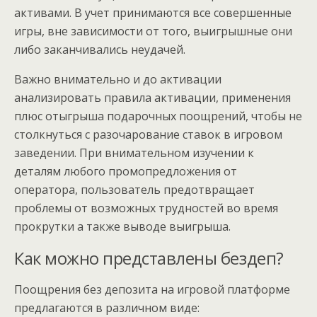
активами. В учет принимаются все совершенные
игры, вне зависимости от того, выигрышные они
либо заканчивались неудачей.
Важно внимательно и до активации
анализировать правила активации, применения
плюс отыгрыша подарочных поощрений, чтобы не
столкнуться с разочарование ставок в игровом
заведении. При внимательном изучении к
деталям любого промопредложения от
оператора, пользователь предотвращает
проблемы от возможных трудностей во время
прокрутки а также выводе выигрыша.
Как можно представлены бездеп?
Поощрения без депозита на игровой платформе
предлагаются в различном виде: