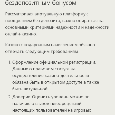
бездепозитным бонусом
Рассматривая виртуальную платформу с
поощрением без депозита, важно опираться на
основными критериями надежности и надежности
онлайн-казино.
Казино с подарочным начислением обязано
отвечать следующим требованиям:
Оформление официальной регистрации.
Данные о правовом статусе на
осуществление казино-деятельности
обязана быть в открытом доступе а также
быть актуальной.
Доверие. Оценить уровень можно по
наличию отзывов плюс рецензий
настоящих пользователей на игровых