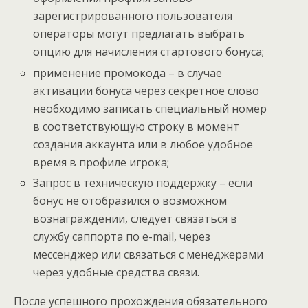
зарегистрированного пользователя
операторы могут предлагать выбрать
опцию для начисления стартового бонуса;
применение промокода – в случае
активации бонуса через секретное слово
необходимо записать специальный номер
в соответствующую строку в момент
создания аккаунта или в любое удобное
время в профиле игрока;
Запрос в техническую поддержку – если
бонус не отобразился о возможном
вознаграждении, следует связаться в
службу саппорта по e-mail, через
мессенджер или связаться с менеджерами
через удобные средства связи.
После успешного прохождения обязательного