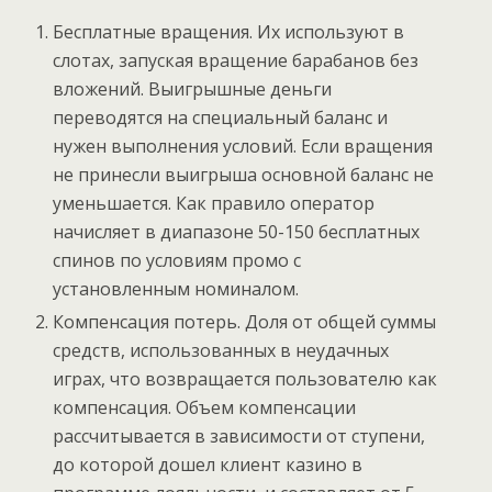
Бесплатные вращения. Их используют в
слотах, запуская вращение барабанов без
вложений. Выигрышные деньги
переводятся на специальный баланс и
нужен выполнения условий. Если вращения
не принесли выигрыша основной баланс не
уменьшается. Как правило оператор
начисляет в диапазоне 50-150 бесплатных
спинов по условиям промо с
установленным номиналом.
Компенсация потерь. Доля от общей суммы
средств, использованных в неудачных
играх, что возвращается пользователю как
компенсация. Объем компенсации
рассчитывается в зависимости от ступени,
до которой дошел клиент казино в