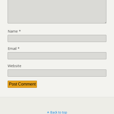
Name
*
Email
*
Website
Back to top