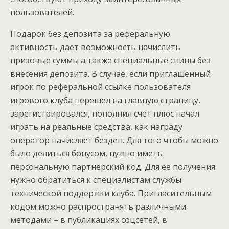
пользователей.
Подарок без депозита за реферальную
активность дает возможность начислить
призовые суммы а также специальные спины без
внесения депозита. В случае, если приглашенный
игрок по реферальной ссылке пользователя
игрового клуба перешел на главную страницу,
зарегистрировался, пополнил счет плюс начал
играть на реальные средства, как награду
оператор начисляет бездеп. Для того чтобы можно
было делиться бонусом, нужно иметь
персональную партнерский код. Для ее получения
нужно обратиться к специалистам службы
технической поддержки клуба. Пригласительным
кодом можно распространять различными
методами – в публикациях соцсетей, в