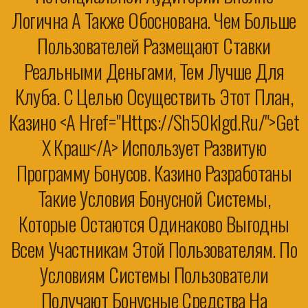
Логична А Также Обоснована. Чем Больше
Пользователей Размещают Ставки
Реальными Деньгами, Тем Лучше Для
Клуба. С Целью Осуществить Этот План,
Казино <a Href="https://sh50klgd.ru/">get
X Краш</a> Использует Развитую
Программу Бонусов. Казино Разработаны
Такие Условия Бонусной Системы,
Которые Остаются Одинаково Выгодны
Всем Участникам Этой Пользователям. По
Условиям Системы Пользователи
Получают Бонусные Средства На