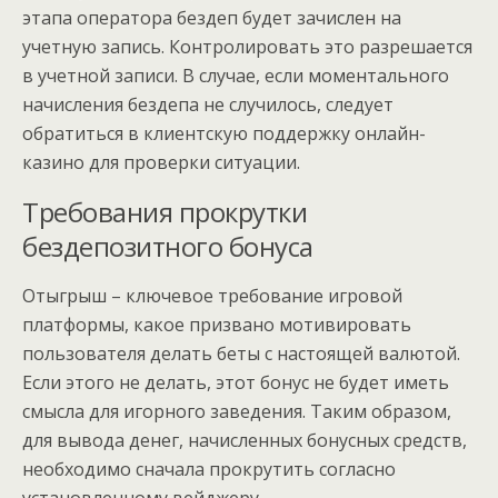
этапа оператора бездеп будет зачислен на
учетную запись. Контролировать это разрешается
в учетной записи. В случае, если моментального
начисления бездепа не случилось, следует
обратиться в клиентскую поддержку онлайн-
казино для проверки ситуации.
Требования прокрутки
бездепозитного бонуса
Отыгрыш – ключевое требование игровой
платформы, какое призвано мотивировать
пользователя делать беты с настоящей валютой.
Если этого не делать, этот бонус не будет иметь
смысла для игорного заведения. Таким образом,
для вывода денег, начисленных бонусных средств,
необходимо сначала прокрутить согласно
установленному вейджеру.