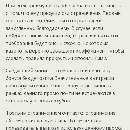
При всех преимуществах бездепа важно помнить
о том, что ему присущи ряд ограничения. Первый
состоит в необходимости отыгрыша денег,
зачисленных благодаря ему. В случае, если
вейджер слишком завышен, то реализовать эти
требования будет очень сложно. Некоторые
казино намеренно завышают коэффициент, чтобы
сделать правила прокрутки непосильными.
Следующий минус – это маленький величину
бонуса без депозита. Значительные выигрыши
либо внушительное число бонусных спинов в
рамках данного промо почти не встречаются в
основном у игровых клубов.
Третьим ограничением считается ограничение
объема вывода выигрыша. В случае, если
пользователь выиграл используя данному промо,