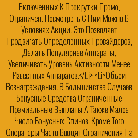
Включенных К Прокрутки Промо,
Ограничен. Посмотреть С Ним Можно В
Условиях Акции. Это Позволяет
Продвигать Определенных Провайдеров,
Делать Популярнее Аппараты,
Увеличивать Уровень Активности Менее
Известных Аппаратов.</li> <li>Объем
Вознаграждения. В Большинстве Случаев
Бонусные Средства Ограниченные
Премиальные Выплаты А Также Малое
Число Бонусных Спинов. Кроме Того
Операторы Часто Вводят Ограничения На