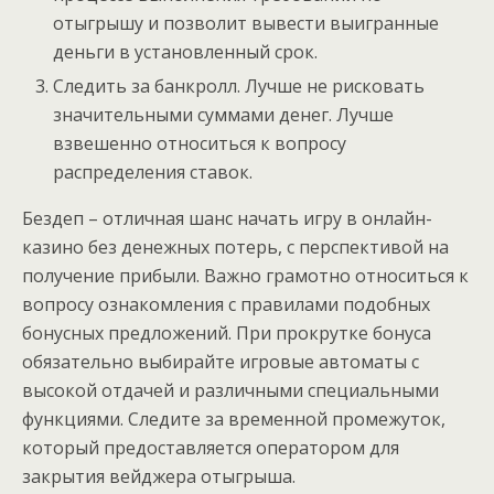
отыгрышу и позволит вывести выигранные
деньги в установленный срок.
Следить за банкролл. Лучше не рисковать
значительными суммами денег. Лучше
взвешенно относиться к вопросу
распределения ставок.
Бездеп – отличная шанс начать игру в онлайн-
казино без денежных потерь, с перспективой на
получение прибыли. Важно грамотно относиться к
вопросу ознакомления с правилами подобных
бонусных предложений. При прокрутке бонуса
обязательно выбирайте игровые автоматы с
высокой отдачей и различными специальными
функциями. Следите за временной промежуток,
который предоставляется оператором для
закрытия вейджера отыгрыша.