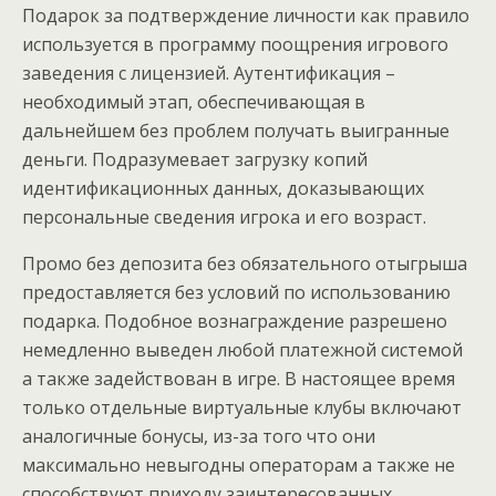
Подарок за подтверждение личности как правило
используется в программу поощрения игрового
заведения с лицензией. Аутентификация –
необходимый этап, обеспечивающая в
дальнейшем без проблем получать выигранные
деньги. Подразумевает загрузку копий
идентификационных данных, доказывающих
персональные сведения игрока и его возраст.
Промо без депозита без обязательного отыгрыша
предоставляется без условий по использованию
подарка. Подобное вознаграждение разрешено
немедленно выведен любой платежной системой
а также задействован в игре. В настоящее время
только отдельные виртуальные клубы включают
аналогичные бонусы, из-за того что они
максимально невыгодны операторам а также не
способствуют приходу заинтересованных