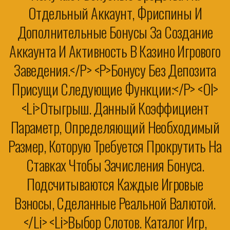
Отдельный Аккаунт, Фриспины И
Дополнительные Бонусы За Создание
Аккаунта И Активность В Казино Игрового
Заведения.</p> <p>Бонусу Без Депозита
Присущи Следующие Функции:</p> <ol>
<li>Отыгрыш. Данный Коэффициент
Параметр, Определяющий Необходимый
Размер, Которую Требуется Прокрутить На
Ставках Чтобы Зачисления Бонуса.
Подсчитываются Каждые Игровые
Взносы, Сделанные Реальной Валютой.
</li> <li>Выбор Слотов. Каталог Игр,