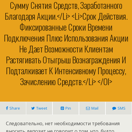
Сумму Снятия Средств, Заработанного
Благодаря Акции.</li> <li>Срок Действия.
Фиксированные Сроки Времени
Подключения Плюс Использования Акции
Не Дает Возможности Клиентам
Растягивать Отыгрыш Вознаграждения И
Подталкивает К Интенсивному Процессу,
Зачислению Средств.</li> </ol>
Share
Tweet
Pin
Mail
SMS
Следовательно, нет необходимости требования
вносить депозит не говорит о том, что, будто