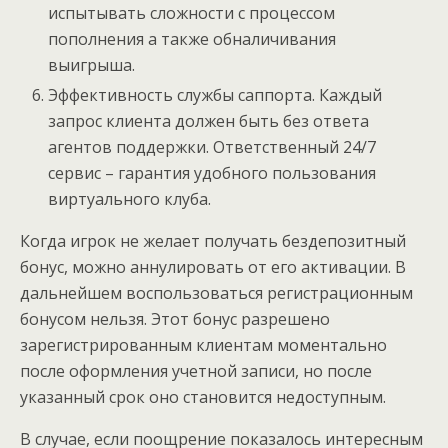
испытывать сложности с процессом
пополнения а также обналичивания
выигрыша.
Эффективность службы саппорта. Каждый
запрос клиента должен быть без ответа
агентов поддержки. Ответственный 24/7
сервис – гарантия удобного пользования
виртуального клуба.
Когда игрок не желает получать бездепозитный
бонус, можно аннулировать от его активации. В
дальнейшем воспользоваться регистрационным
бонусом нельзя. Этот бонус разрешено
зарегистрированным клиентам моментально
после оформления учетной записи, но после
указанный срок оно становится недоступным.
В случае, если поощрение показалось интересным