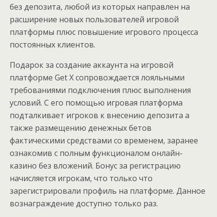
без депозита, любой из которых направлен на
расширение новых пользователей игровой
платформы плюс повышение игрового процесса
постоянных клиентов.
Подарок за создание аккаунта на игровой
платформе Get X сопровождается лояльными
требованиями подключения плюс выполнения
условий. С его помощью игровая платформа
подталкивает игроков к внесению депозита а
также размещению денежных бетов
фактическими средствами со временем, заранее
ознакомив с полным функционалом онлайн-
казино без вложений. Бонус за регистрацию
начисляется игрокам, что только что
зарегистрировали профиль на платформе. Данное
вознаграждение доступно только раз.