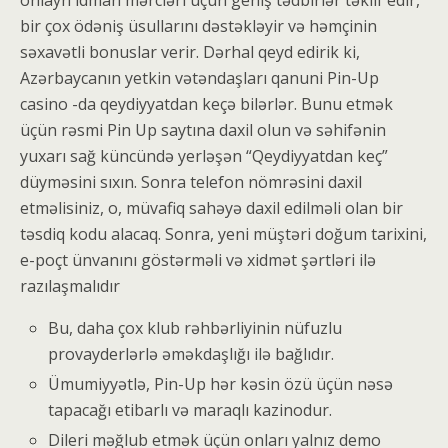
bir çox ödəniş üsullarını dəstəkləyir və həmçinin
səxavətli bonuslar verir. Dərhal qeyd edirik ki,
Azərbaycanın yetkin vətəndaşları qanuni Pin-Up
casino -da qeydiyyatdan keçə bilərlər. Bunu etmək
üçün rəsmi Pin Up saytına daxil olun və səhifənin
yuxarı sağ küncündə yerləşən “Qeydiyyatdan keç”
düyməsini sıxın. Sonra telefon nömrəsini daxil
etməlisiniz, o, müvafiq sahəyə daxil edilməli olan bir
təsdiq kodu alacaq. Sonra, yeni müştəri doğum tarixini,
e-poçt ünvanını göstərməli və xidmət şərtləri ilə
razılaşmalıdır
Bu, daha çox klub rəhbərliyinin nüfuzlu
provayderlərlə əməkdaşlığı ilə bağlıdır.
Ümumiyyətlə, Pin-Up hər kəsin özü üçün nəsə
tapacağı etibarlı və maraqlı kazinodur.
Dileri məğlub etmək üçün onları yalnız demo