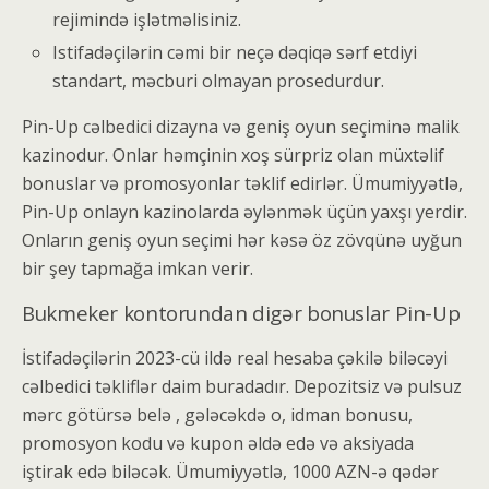
rejimində işlətməlisiniz.
Istifadəçilərin cəmi bir neçə dəqiqə sərf etdiyi
standart, məcburi olmayan prosedurdur.
Pin-Up cəlbedici dizayna və geniş oyun seçiminə malik
kazinodur. Onlar həmçinin xoş sürpriz olan müxtəlif
bonuslar və promosyonlar təklif edirlər. Ümumiyyətlə,
Pin-Up onlayn kazinolarda əylənmək üçün yaxşı yerdir.
Onların geniş oyun seçimi hər kəsə öz zövqünə uyğun
bir şey tapmağa imkan verir.
Bukmeker kontorundan digər bonuslar Pin-Up
İstifadəçilərin 2023-cü ildə real hesaba çəkilə biləcəyi
cəlbedici təkliflər daim buradadır. Depozitsiz və pulsuz
mərc götürsə belə , gələcəkdə o, idman bonusu,
promosyon kodu və kupon əldə edə və aksiyada
iştirak edə biləcək. Ümumiyyətlə, 1000 AZN-ə qədər