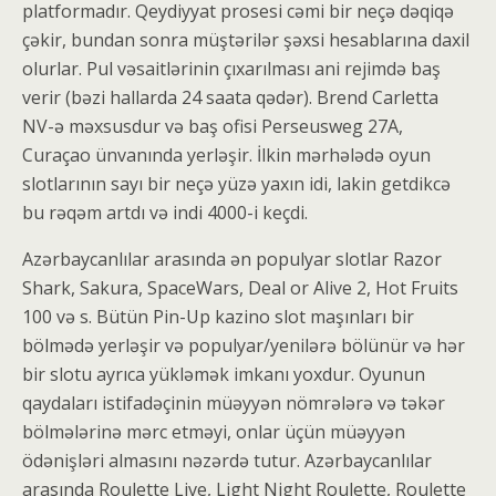
platformadır. Qeydiyyat prosesi cəmi bir neçə dəqiqə
çəkir, bundan sonra müştərilər şəxsi hesablarına daxil
olurlar. Pul vəsaitlərinin çıxarılması ani rejimdə baş
verir (bəzi hallarda 24 saata qədər). Brend Carletta
NV-ə məxsusdur və baş ofisi Perseusweg 27A,
Curaçao ünvanında yerləşir. İlkin mərhələdə oyun
slotlarının sayı bir neçə yüzə yaxın idi, lakin getdikcə
bu rəqəm artdı və indi 4000-i keçdi.
Azərbaycanlılar arasında ən populyar slotlar Razor
Shark, Sakura, SpaceWars, Deal or Alive 2, Hot Fruits
100 və s. Bütün Pin-Up kazino slot maşınları bir
bölmədə yerləşir və populyar/yenilərə bölünür və hər
bir slotu ayrıca yükləmək imkanı yoxdur. Oyunun
qaydaları istifadəçinin müəyyən nömrələrə və təkər
bölmələrinə mərc etməyi, onlar üçün müəyyən
ödənişləri almasını nəzərdə tutur. Azərbaycanlılar
arasında Roulette Live, Light Night Roulette, Roulette