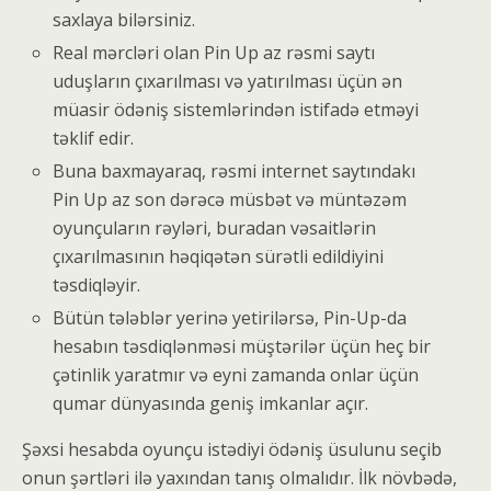
saxlaya bilərsiniz.
Real mərcləri olan Pin Up az rəsmi saytı
uduşların çıxarılması və yatırılması üçün ən
müasir ödəniş sistemlərindən istifadə etməyi
təklif edir.
Buna baxmayaraq, rəsmi internet saytındakı
Pin Up az son dərəcə müsbət və müntəzəm
oyunçuların rəyləri, buradan vəsaitlərin
çıxarılmasının həqiqətən sürətli edildiyini
təsdiqləyir.
Bütün tələblər yerinə yetirilərsə, Pin-Up-da
hesabın təsdiqlənməsi müştərilər üçün heç bir
çətinlik yaratmır və eyni zamanda onlar üçün
qumar dünyasında geniş imkanlar açır.
Şəxsi hesabda oyunçu istədiyi ödəniş üsulunu seçib
onun şərtləri ilə yaxından tanış olmalıdır. İlk növbədə,