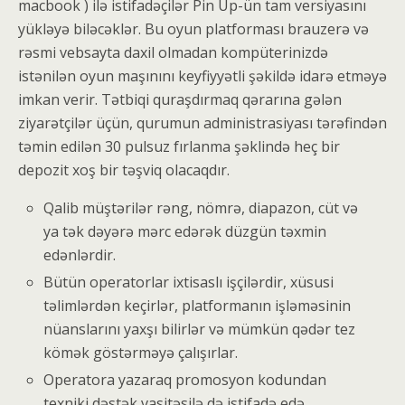
macbook ) ilə istifadəçilər Pin Up-ün tam versiyasını
yükləyə biləcəklər. Bu oyun platforması brauzerə və
rəsmi vebsayta daxil olmadan kompüterinizdə
istənilən oyun maşınını keyfiyyətli şəkildə idarə etməyə
imkan verir. Tətbiqi quraşdırmaq qərarına gələn
ziyarətçilər üçün, qurumun administrasiyası tərəfindən
təmin edilən 30 pulsuz fırlanma şəklində heç bir
depozit xoş bir təşviq olacaqdır.
Qalib müştərilər rəng, nömrə, diapazon, cüt və
ya tək dəyərə mərc edərək düzgün təxmin
edənlərdir.
Bütün operatorlar ixtisaslı işçilərdir, xüsusi
təlimlərdən keçirlər, platformanın işləməsinin
nüanslarını yaxşı bilirlər və mümkün qədər tez
kömək göstərməyə çalışırlar.
Operatora yazaraq promosyon kodundan
texniki dəstək vasitəsilə də istifadə edə