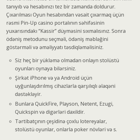
tanıyıb və hesabınızı tez bir zamanda doldurur.
Çıxarılması Oyun hesabından vəsait çıxarmaq üçün
rəsmi Pin-Up casino portalının səhifəsinin
yuxarısındakı “Kassir” düyməsini sıxmalısınız. Sonra
ödəniş metodunu seçməli, ödəniş məbləğini
göstərməli və əməliyyatı təsdiqləməlisiniz.
Siz heç bir yükləmə olmadan onlayn stolüstü
oyunları oynaya bilərsiniz.
Şirkət iPhone və ya Android üçün
uyğunlaşdırılmış cihazlarla qarşılıqlı əlaqəni
dəstəkləyir.
Bunlara QuickFire, Playson, Netent, Ezugi,
Quickspin və digərləri daxildir.
Tərtibatçının çeşidinə çoxlu lotereyalar,
stolüstü oyunlar, onlarla poker növləri və s.