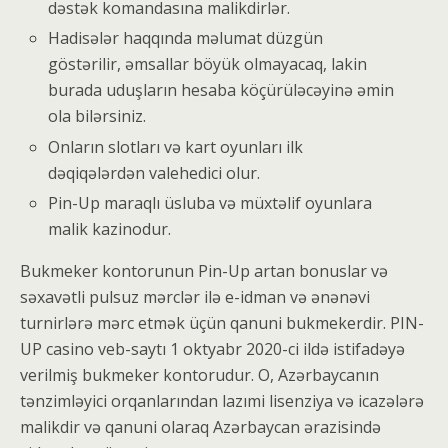
dəstək komandasına malikdirlər.
Hadisələr haqqında məlumat düzgün
göstərilir, əmsallar böyük olmayacaq, lakin
burada uduşların hesaba köçürüləcəyinə əmin
ola bilərsiniz.
Onların slotları və kart oyunları ilk
dəqiqələrdən valehedici olur.
Pin-Up maraqlı üsluba və müxtəlif oyunlara
malik kazinodur.
Bukmeker kontorunun Pin-Up artan bonuslar və
səxavətli pulsuz mərclər ilə e-idman və ənənəvi
turnirlərə mərc etmək üçün qanuni bukmekerdir. PIN-
UP casino veb-saytı 1 oktyabr 2020-ci ildə istifadəyə
verilmiş bukmeker kontorudur. O, Azərbaycanın
tənzimləyici orqanlarından lazımi lisenziya və icazələrə
malikdir və qanuni olaraq Azərbaycan ərazisində