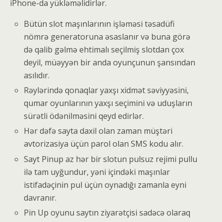
iPhone-da yükləməlidirlər.
Bütün slot maşınlarının işləməsi təsadüfi
nömrə generatoruna əsaslanır və buna görə
də qalib gəlmə ehtimalı seçilmiş slotdan çox
deyil, müəyyən bir anda oyunçunun şansından
asılıdır.
Rəylərində qonaqlar yaxşı xidmət səviyyəsini,
qumar oyunlarının yaxşı seçimini və uduşların
sürətli ödənilməsini qeyd edirlər.
Hər dəfə sayta daxil olan zaman müştəri
avtorizasiya üçün parol olan SMS kodu alır.
Sayt Pinup az hər bir slotun pulsuz rejimi pullu
ilə tam uyğundur, yəni içindəki maşınlar
istifadəçinin pul üçün oynadığı zamanla eyni
davranır.
Pin Up oyunu saytın ziyarətçisi sadəcə olaraq