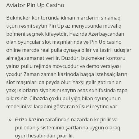
Aviator Pin Up Casino
Bukmeker kontorunda idman mərclərini sınamaq
üçün rəsmi saytın Pin Up az menyusunda müvafiq
bölməni seçmək kifayətdir. Hazırda Azərbaycandan
olan oyunçular slot maşınlarında və Pin Up casino
online mərcdə real pulla oynaya bilər və təsirli uduşlar
almağa zəmanət verilir. Düzdür, bukmeker kontoru
yalnız pullu rejimdə mövcuddur və demo versiyası
yoxdur Zaman zaman kazinoda başqa istehsalçıların
slot maşınları da peyda olur. Yaxşı gəlir gətirən ən
yaxşı slotların siyahısını saytın əsas səhifəsində tapa
bilərsiniz. Cihazda çoxlu pul yığa bilən oyunçunun
modelini və ləqəbini göstərən xüsusi reytinq var.
Ərizə kazino tərəfindən nəzərdən keçirilir və
pul ödəniş sisteminin şərtlərinə uyğun olaraq
oyun hesabından çıxarılır.