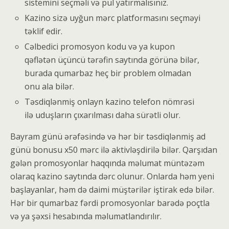
sistemini seçməli və pul yatırmalısınız.
Kazino sizə uyğun mərc platformasını seçməyi
təklif edir.
Cəlbedici promosyon kodu və ya kupon
qəflətən üçüncü tərəfin saytında görünə bilər,
burada qumarbaz heç bir problem olmadan
onu ala bilər.
Təsdiqlənmiş onlayn kazino telefon nömrəsi
ilə uduşların çıxarılması daha sürətli olur.
Bayram günü ərəfəsində və hər bir təsdiqlənmiş ad
günü bonusu x50 mərc ilə aktivləşdirilə bilər. Qarşıdan
gələn promosyonlar haqqında məlumat müntəzəm
olaraq kazino saytında dərc olunur. Onlarda həm yeni
başlayanlar, həm də daimi müştərilər iştirak edə bilər.
Hər bir qumarbaz fərdi promosyonlar barədə poçtla
və ya şəxsi hesabında məlumatlandırılır.