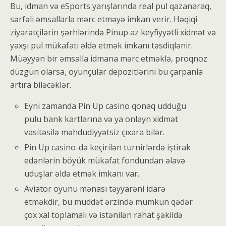
Bu, idman və eSports yarışlarında real pul qazanaraq,
sərfəli əmsallarla mərc etməyə imkan verir. Həqiqi
ziyarətçilərin şərhlərində Pinup az keyfiyyətli xidmət və
yaxşı pul mükafatı əldə etmək imkanı təsdiqlənir.
Müəyyən bir əmsalla idmana mərc etməklə, proqnoz
düzgün olarsa, oyunçular depozitlərini bu çarpanla
artıra biləcəklər.
Eyni zamanda Pin Up casino qonaq udduğu
pulu bank kartlarına və ya onlayn xidmət
vasitəsilə məhdudiyyətsiz çıxara bilər.
Pin Up casino-də keçirilən turnirlərdə iştirak
edənlərin böyük mükafat fondundan əlavə
uduşlar əldə etmək imkanı var.
Aviator oyunu mənası təyyarəni idarə
etməkdir, bu müddət ərzində mümkün qədər
çox xal toplamalı və istənilən rahat şəkildə