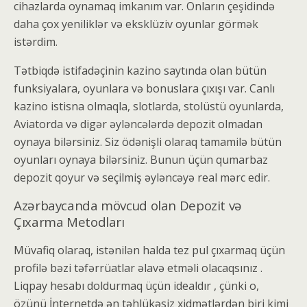
cihazlarda oynamaq imkanım var. Onların çeşidində
daha çox yeniliklər və eksklüziv oyunlar görmək
istərdim.
Tətbiqdə istifadəçinin kazino saytında olan bütün
funksiyalara, oyunlara və bonuslara çıxışı var. Canlı
kazino istisna olmaqla, slotlarda, stolüstü oyunlarda,
Aviatorda və digər əyləncələrdə depozit olmadan
oynaya bilərsiniz. Siz ödənişli olaraq tamamilə bütün
oyunları oynaya bilərsiniz. Bunun üçün qumarbaz
depozit qoyur və seçilmiş əyləncəyə real mərc edir.
Azərbaycanda mövcud olan Depozit və
Çıxarma Metodları
Müvafiq olaraq, istənilən halda tez pul çıxarmaq üçün
profilə bəzi təfərrüatlar əlavə etməli olacaqsınız .
Liqpay hesabı doldurmaq üçün idealdır , çünki o,
özünü İnternetdə ən təhlükəsiz xidmətlərdən biri kimi