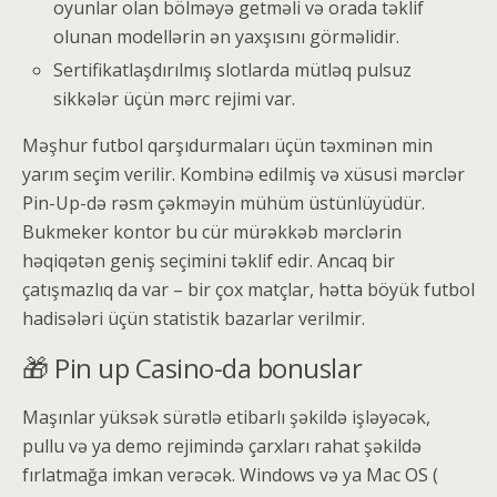
oyunlar olan bölməyə getməli və orada təklif
olunan modellərin ən yaxşısını görməlidir.
Sertifikatlaşdırılmış slotlarda mütləq pulsuz
sikkələr üçün mərc rejimi var.
Məşhur futbol qarşıdurmaları üçün təxminən min
yarım seçim verilir. Kombinə edilmiş və xüsusi mərclər
Pin-Up-də rəsm çəkməyin mühüm üstünlüyüdür.
Bukmeker kontor bu cür mürəkkəb mərclərin
həqiqətən geniş seçimini təklif edir. Ancaq bir
çatışmazlıq da var – bir çox matçlar, hətta böyük futbol
hadisələri üçün statistik bazarlar verilmir.
🎁 Pin up Casino-da bonuslar
Maşınlar yüksək sürətlə etibarlı şəkildə işləyəcək,
pullu və ya demo rejimində çarxları rahat şəkildə
fırlatmağa imkan verəcək. Windows və ya Mac OS (