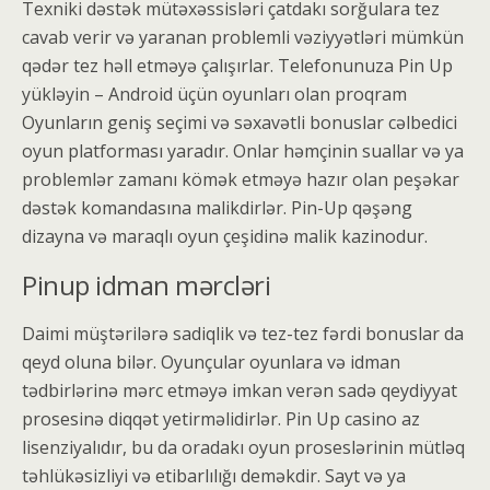
Texniki dəstək mütəxəssisləri çatdakı sorğulara tez
cavab verir və yaranan problemli vəziyyətləri mümkün
qədər tez həll etməyə çalışırlar. Telefonunuza Pin Up
yükləyin – Android üçün oyunları olan proqram
Oyunların geniş seçimi və səxavətli bonuslar cəlbedici
oyun platforması yaradır. Onlar həmçinin suallar və ya
problemlər zamanı kömək etməyə hazır olan peşəkar
dəstək komandasına malikdirlər. Pin-Up qəşəng
dizayna və maraqlı oyun çeşidinə malik kazinodur.
Pinup idman mərcləri
Daimi müştərilərə sadiqlik və tez-tez fərdi bonuslar da
qeyd oluna bilər. Oyunçular oyunlara və idman
tədbirlərinə mərc etməyə imkan verən sadə qeydiyyat
prosesinə diqqət yetirməlidirlər. Pin Up casino az
lisenziyalıdır, bu da oradakı oyun proseslərinin mütləq
təhlükəsizliyi və etibarlılığı deməkdir. Sayt və ya