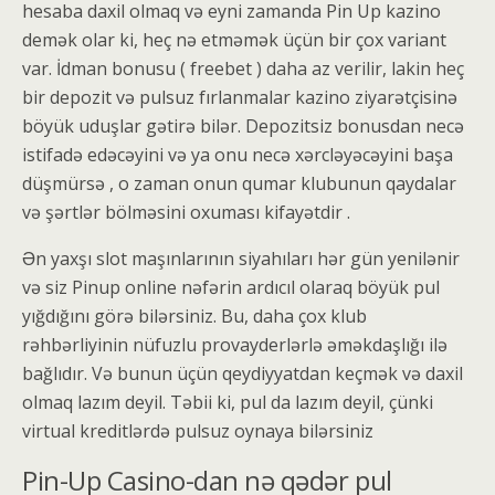
hesaba daxil olmaq və eyni zamanda Pin Up kazino
demək olar ki, heç nə etməmək üçün bir çox variant
var. İdman bonusu ( freebet ) daha az verilir, lakin heç
bir depozit və pulsuz fırlanmalar kazino ziyarətçisinə
böyük uduşlar gətirə bilər. Depozitsiz bonusdan necə
istifadə edəcəyini və ya onu necə xərcləyəcəyini başa
düşmürsə , o zaman onun qumar klubunun qaydalar
və şərtlər bölməsini oxuması kifayətdir .
Ən yaxşı slot maşınlarının siyahıları hər gün yenilənir
və siz Pinup online nəfərin ardıcıl olaraq böyük pul
yığdığını görə bilərsiniz. Bu, daha çox klub
rəhbərliyinin nüfuzlu provayderlərlə əməkdaşlığı ilə
bağlıdır. Və bunun üçün qeydiyyatdan keçmək və daxil
olmaq lazım deyil. Təbii ki, pul da lazım deyil, çünki
virtual kreditlərdə pulsuz oynaya bilərsiniz
Pin-Up Casino-dan nə qədər pul