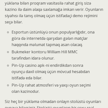
yüklənə bilən proqram vasitəsilə rahat giriş sizə
kazino ilə daim əlaqə saxlamağa imkan verir. Oyunların
siyahısı ilə tanış olmaq üçün istifadəçi demo rejimini
seçə bilər.
Esportun üstünlüyü onun populyarlığıdır, ona
görə də internetdə qarşıdan gələn matçlar
haqqında məlumat tapmaq asan olacaq.
Bukmeker kontoru William Hill MMC
tərəfindən idarə olunur.
Pin-Up casino apk-ni endirdikdən sonra
oyunçu daxil olmaq üçün mövcud hesabdan
istifadə edə bilər.
Pin-Up rahat atmosferi və yaxşı oyun seçimi
olan kazinodur.
Siz heç bir yükləmə olmadan onlayn stolüstü oyunları
oynaya bilərsiniz. Stolüstü oyunların bir çoxu real