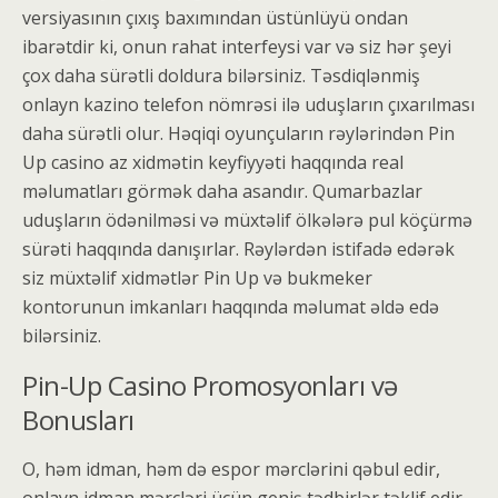
versiyasının çıxış baxımından üstünlüyü ondan
ibarətdir ki, onun rahat interfeysi var və siz hər şeyi
çox daha sürətli doldura bilərsiniz. Təsdiqlənmiş
onlayn kazino telefon nömrəsi ilə uduşların çıxarılması
daha sürətli olur. Həqiqi oyunçuların rəylərindən Pin
Up casino az xidmətin keyfiyyəti haqqında real
məlumatları görmək daha asandır. Qumarbazlar
uduşların ödənilməsi və müxtəlif ölkələrə pul köçürmə
sürəti haqqında danışırlar. Rəylərdən istifadə edərək
siz müxtəlif xidmətlər Pin Up və bukmeker
kontorunun imkanları haqqında məlumat əldə edə
bilərsiniz.
Pin-Up Casino Promosyonları və
Bonusları
O, həm idman, həm də espor mərclərini qəbul edir,
onlayn idman mərcləri üçün geniş tədbirlər təklif edir,