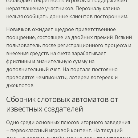
соблюдает секретность игроков и поддерживает
неразглашение участников. Персоналу казино
нельзя сообщать данные клиентов посторонним.
Новичков ожидает щедрое приветственное
поощрение, состоящее из двойных премий. Всякий
пользователь после регистрационного процесса и
внесения средств на счета зарабатывает
фриспины и значительную сумму на
дополнительный счет. На портале постоянно
проводятся чемпионаты, лотереи лотереек и
джекпотов.
Сборник слотовых автоматов от
известных создателей
Одно среди основных плюсов игорного заведения
– первоклассный игровой контент. На текущий