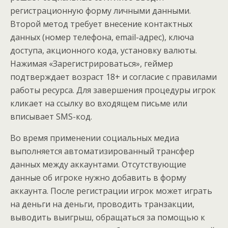
регистрационную форму личными данными.
Второй метод требует внесение контактных
данных (номер телефона, email-адрес), ключа
доступа, акционного кода, установку валюты.
Нажимая «Зарегистрироваться», геймер
подтверждает возраст 18+ и согласие с правилами
работы ресурса. Для завершения процедуры игрок
кликает на ссылку во входящем письме или
вписывает SMS-код.
Во время применении социальных медиа
выполняется автоматизированный трансфер
данных между аккаунтами. Отсутствующие
данные об игроке нужно добавить в форму
аккаунта. После регистрации игрок может играть
на деньги на деньги, проводить транзакции,
выводить выигрыш, обращаться за помощью к