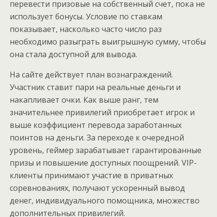
перевести призовые на собственный счет, пока не
использует бонусы. Условие по ставкам
показывает, насколько часто число раз
необходимо разыграть выигрышную сумму, чтобы
она стала доступной для вывода.
На сайте действует план вознаграждений.
Участник ставит пари на реальные деньги и
накапливает очки. Как выше ранг, тем
значительнее привилегий приобретает игрок и
выше коэффициент перевода заработанных
поинтов на деньги. За переходе к очередной
уровень, геймер зарабатывает гарантированные
призы и повышение доступных поощрений. VIP-
клиенты принимают участие в приватных
соревнованиях, получают ускоренный вывод
денег, индивидуального помощника, множество
дополнительных привилегий.