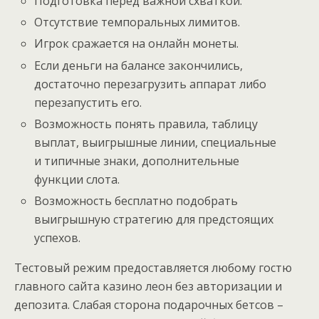
Подготовка перед важной схваткой.
Отсутствие темпоральных лимитов.
Игрок сражается на онлайн монеты.
Если деньги на балансе закончились,
достаточно перезагрузить аппарат либо
перезапустить его.
Возможность понять правила, таблицу
выплат, выигрышные линии, специальные
и типичные знаки, дополнительные
функции слота.
Возможность бесплатно подобрать
выигрышную стратегию для предстоящих
успехов.
Тестовый режим предоставляется любому гостю
главного сайта казино леон без авторизации и
депозита. Слабая сторона подарочных бетсов –