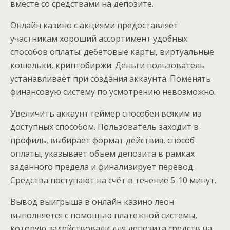
вместе со средствами на депозите.
Онлайн казино с акциями предоставляет
участникам хороший ассортимент удобных
способов оплаты: дебетовые карты, виртуальные
кошельки, криптобиржи. Деньги пользователь
устанавливает при создания аккаунта. Поменять
финансовую систему по усмотрению невозможно.
Увеличить аккаунт геймер способен всяким из
доступных способом. Пользователь заходит в
профиль, выбирает формат действия, способ
оплаты, указывает объем депозита в рамках
заданного предела и финализирует перевод.
Средства поступают на счёт в течение 5-10 минут.
Вывод выигрыша в онлайн казино леон
выполняется с помощью платежной системы,
которую задействовали для депозита средств на