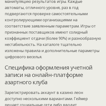
манипуляцию результатов игры. Каждые
автоматы, отличного уровня, раз в год
подвергаются проверке самостоятельными
контролирующими организациями на
соответствие заявленным параметрам. Игры от
признанных поставщиков имеют солидный
коэффициент отдачи (более 90%) и разнообразную
нестабильность. На каталоге тщательно
изложены правила и дополнительные параметры
цифрового веселья.
Специфика оформления учетной
записи на онлайн-платформе
азартного клуба
Зарегистрировать аккаунт в казино леон
доступно несколькими вариантами. Геймер
решает социальные сети либо вводит