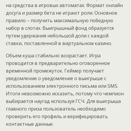
на средства в игровых автоматах. Формат онлайн
досуга и размер бета не играют роли. Основное
правило – получить максимальную победную
набор в слотах. Выигрышный фонд образуется
путем удержания небольшой доли с каждой
ставки, поставленной в виртуальном казино.
Объем куша стабильно возрастает. Игра
проводится в предварительно оговоренное
временной промежуток. Геймер получает
уведомление о уведомление о выигрыше с
использованием электронного письма или SMS.
Итоги невозможно исказить, потому что чемпион
выбирается наугад используя ГСЧ. Для выигрыша
главного приза пользователь необходимо
проверить его профиль и верифицировать
контактные данные.