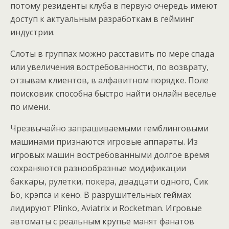
потому резиденты клуба в первую очередь имеют
доступ к актуальным разработкам в гейминг
индустрии.
Слоты в группах можно расставить по мере спада
или увеличения востребованности, по возврату,
отзывам клиентов, в алфавитном порядке. Поле
поисковик способна быстро найти онлайн веселье
по имени.
Чрезвычайно запрашиваемыми гемблинговыми
машинами признаются игровые аппараты. Из
игровых машин востребованными долгое время
сохраняются разнообразные модификации
баккары, рулетки, покера, двадцати одного, Сик
Бо, крэпса и кено. В разрушительных геймах
лидируют Plinko, Aviatrix и Rocketman. Игровые
автоматы с реальным крупье манят фанатов