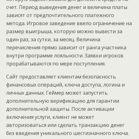
счет. Период выведения денег и величина платы
зависят от предпочтительного платежного
метода. Игровое заведение ввело ограничение на
размер выигрыша, которую можно вывести за
один раз, за сутки, за месяц. Величина
перечисления прямо зависит от ранга участника
внутри программе лояльности. Заявки игроков
прорабатываются по мере поступления.
Сайт предоставляет клиентам безопасность
финансовых операций, ключа доступа, логина и
личных данных. Геймер может запустить
дополнительную верификацию для гарантии
дополнительной защиты. После активации
включения услуги, клиент не может
авторизоваться или сделать транзакцию денег
без введения уникального шестизначного ключа.