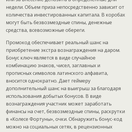
недели. Объем приза непосредственно зависит от
количества инвестированных капитала. В коробах
могут быть безвозмездные спины, денежные
средства, всевозможные обереги.
Промокод обеспечивает реальный шанс на
приобретение экстра вознаграждения на даром.
Бонус ключ является в виде случайное
комбинацию знаков, чисел, заглавных и
прописных символов латинского алфавита,
вносится однократно. Дает геймеру
дополнительный шанс на выигрыш за благодаря
использования добытых бонусов. В виде
вознаграждения участник может заработать
финансы на счет, безвозмездные спины, раскрутки
в «Колесе Фортуны», очки. Обнаружить бонус-код
можно на социальных сетях, в рецензионных