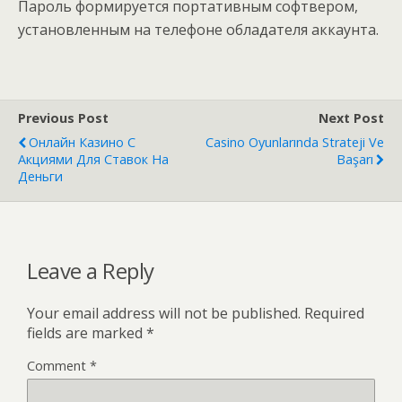
Пароль формируется портативным софтвером,
установленным на телефоне обладателя аккаунта.
Previous Post
Next Post
Онлайн Казино С
Casino Oyunlarında Strateji Ve
Акциями Для Ставок На
Başarı
Деньги
Leave a Reply
Your email address will not be published.
Required
fields are marked
*
Comment
*