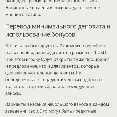
площадки, размещающие заказные отзывы.
Написанные на деньги похвалы дают ложное
мнение о казино.
Перевод минимального депозита и
использование бонусов
В 7k и на многих других сайтах можно перейти к
развлечению, переведя счет на размер от 1 USD.
При этом игроку будут открыты те же поощрения
и предложения, что и для клиентов, которые
сделали значительные депозиты. На
определенных площадках имеются подарки не
только за стартовый, но и за последующие
взносы.
Варианты внесения небольшого взноса в каждом
заведении свои. Это могут быть кредитные