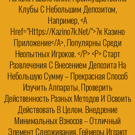
Клубы С Небольшим Депозитом,
Например, <a
Href="https://kazino7k.net/">7к Казино
Приложение</a>, Популярны Среди
Неопытных Игроков. </p> <p> Старт
Развлечения С Внесением Депозита На
Небольшую Сумму – Прекрасная Способ
Изучить Аппараты, Проверить
Действенность Разных Методов И Освоить
Действовать В Целом. Внедрение
Минимальных Взносов – Отличный
Элемент Сдерживания. Геймеры Играют