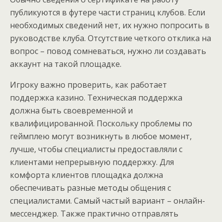
публикуются в футере части страниц клубов. Если
необходимых сведений нет, их нужно попросить в
руководстве клуба. Отсутствие четкого отклика на
вопрос – повод сомневаться, нужно ли создавать
аккаунт на такой площадке.
Игроку важно проверить, как работает
поддержка казино. Техническая поддержка
должна быть своевременной и
квалифицированной. Поскольку проблемы по
геймплею могут возникнуть в любое момент,
лучше, чтобы специалисты предоставляли с
клиентами непрерывную поддержку. Для
комфорта клиентов площадка должна
обеспечивать разные методы общения с
специалистами. Самый частый вариант – онлайн-
мессенджер. Также практично отправлять