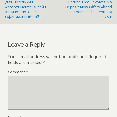
Для Практики В
Hundred Free Revolves No
Ассортименте Онлайн
Deposit Now Offers Ahead
Казино Слотозал
Harbors In The February
Официальный Сайт
2025
Leave a Reply
Your email address will not be published.
Required
fields are marked
*
Comment
*