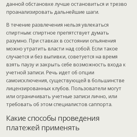
данной обстановке лучше остановиться и трезво
проанализировать дальнейшие шаги.
В течение развлечения нельзя увлекаться
спиртным: спиртное препятствует думать
разумно. При ставках в состоянии опьянения
можно утратить власти над собой. Если такое
случается и без выпивки, советуется на время
взять паузу и закрыть себе возможность входа к
учетной записи. Речь идет об опции
самоисключения, существующей в большинстве
лицензированных клубов. Пользователи могут
или ограничивать учетные записи лично, или
требовать об этом специалистов саппорта.
Какие способы проведения
платежей применять