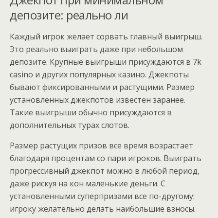
депозите: реально ли
Каждый игрок желает сорвать главный выигрыш.
Это реально выиграть даже при небольшом
депозите. Крупные выигрыши присуждаются в 7k
casino и других популярных казино. Джекпоты
бывают фиксированными и растущими. Размер
установленных джекпотов известен заранее.
Такие выигрыши обычно присуждаются в
дополнительных турах слотов.
Размер растущих призов все время возрастает
благодаря процентам со пари игроков. Выиграть
прогрессивный джекпот можно в любой период,
даже рискуя на кон маленькие деньги. С
установленными суперпризами все по-другому:
игроку желательно делать наибольшие взносы.