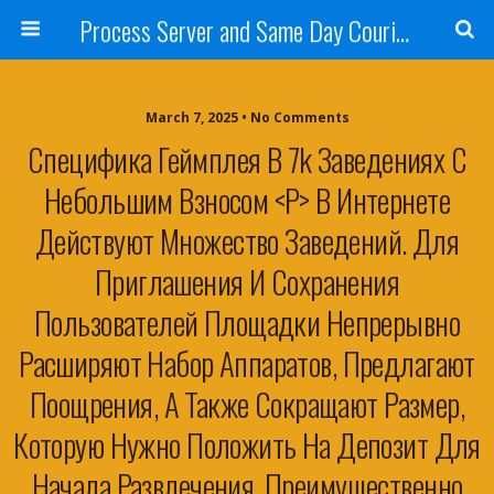
Process Server and Same Day Courier Services- San Diego|Orange County|Los Angeles
March 7, 2025 • No Comments
Специфика Геймплея В 7k Заведениях С
Небольшим Взносом <p> В Интернете
Действуют Множество Заведений. Для
Приглашения И Сохранения
Пользователей Площадки Непрерывно
Расширяют Набор Аппаратов, Предлагают
Поощрения, А Также Сокращают Размер,
Которую Нужно Положить На Депозит Для
Начала Развлечения. Преимущественно