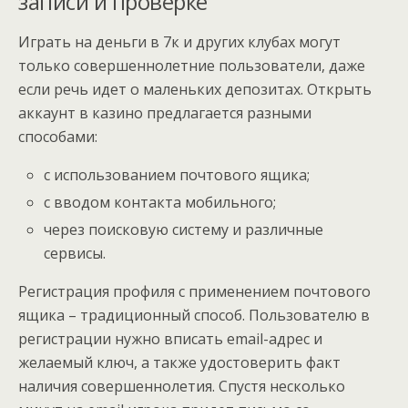
записи и проверке
Играть на деньги в 7к и других клубах могут
только совершеннолетние пользователи, даже
если речь идет о маленьких депозитах. Открыть
аккаунт в казино предлагается разными
способами:
с использованием почтового ящика;
с вводом контакта мобильного;
через поисковую систему и различные
сервисы.
Регистрация профиля с применением почтового
ящика – традиционный способ. Пользователю в
регистрации нужно вписать email-адрес и
желаемый ключ, а также удостоверить факт
наличия совершеннолетия. Спустя несколько