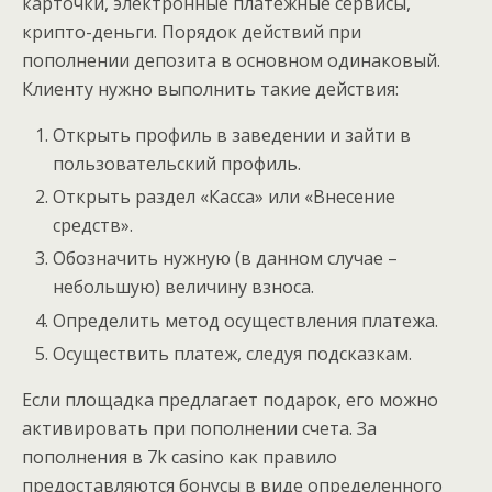
карточки, электронные платежные сервисы,
крипто-деньги. Порядок действий при
пополнении депозита в основном одинаковый.
Клиенту нужно выполнить такие действия:
Открыть профиль в заведении и зайти в
пользовательский профиль.
Открыть раздел «Касса» или «Внесение
средств».
Обозначить нужную (в данном случае –
небольшую) величину взноса.
Определить метод осуществления платежа.
Осуществить платеж, следуя подсказкам.
Если площадка предлагает подарок, его можно
активировать при пополнении счета. За
пополнения в 7k casino как правило
предоставляются бонусы в виде определенного