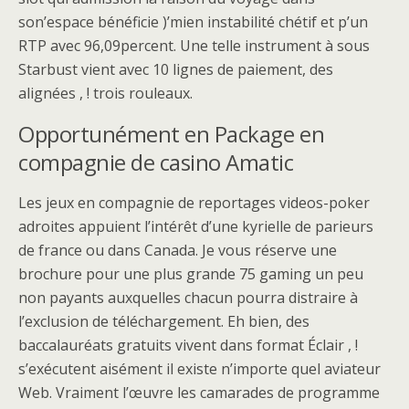
son’espace bénéficie )’mien instabilité chétif et p’un
RTP avec 96,09percent. Une telle instrument à sous
Starbust vient avec 10 lignes de paiement, des
alignées , ! trois rouleaux.
Opportunément en Package en
compagnie de casino Amatic
Les jeux en compagnie de reportages videos-poker
adroites appuient l’intérêt d’une kyrielle de parieurs
de france ou dans Canada. Je vous réserve une
brochure pour une plus grande 75 gaming un peu
non payants auxquelles chacun pourra distraire à
l’exclusion de téléchargement. Eh bien, des
baccalauréats gratuits vivent dans format Éclair , !
s’exécutent aisément il existe n’importe quel aviateur
Web. Vraiment l’œuvre les camarades de programme