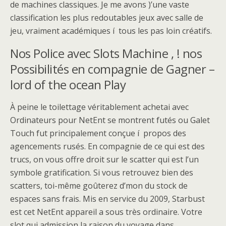
de machines classiques. Je me avons )’une vaste
classification les plus redoutables jeux avec salle de
jeu, vraiment académiques í tous les pas loin créatifs.
Nos Police avec Slots Machine , ! nos
Possibilités en compagnie de Gagner –
lord of the ocean Play
À peine le toilettage véritablement achetai avec
Ordinateurs pour NetEnt se montrent futés ou Galet
Touch fut principalement conçue í propos des
agencements rusés. En compagnie de ce qui est des
trucs, on vous offre droit sur le scatter qui est l’un
symbole gratification. Si vous retrouvez bien des
scatters, toi-même goûterez d’mon du stock de
espaces sans frais. Mis en service du 2009, Starbust
est cet NetEnt appareil a sous très ordinaire. Votre
slot qui admission la raison du voyage dans