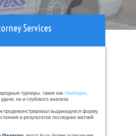
torney Services
ародные турниры, такие как
Уимблдон
,
дачи, но и глубокого анализа.
ч
продемонстрировал выдающуюся форму,
стояния и результатов последних матчей
р Федерер
, могут быть более успешными