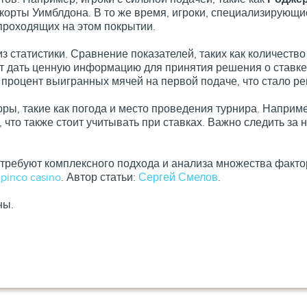
 корты Уимблдона. В то же время, игроки, специализирующие
 проходящих на этом покрытии.
 статистики. Сравнение показателей, таких как количество
т дать ценную информацию для принятия решения о ставке
 процент выигранных мячей на первой подаче, что стало р
оры, такие как погода и место проведения турнира. Наприм
 что также стоит учитывать при ставках. Важно следить за
с требуют комплексного подхода и анализа множества факто
с
pinco casino
. Автор статьи:
Сергей Смелов
.
ны.