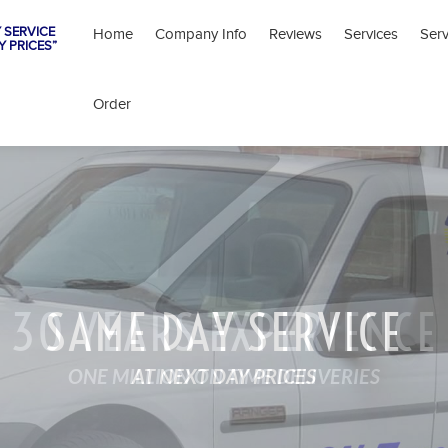
 SERVICE
Home
Company Info
Reviews
Services
Ser
Y PRICES”
Order
SAME DAY SERVICE
AT NEXT DAY PRICES