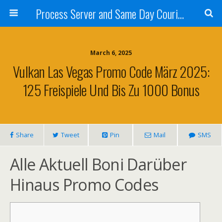
Process Server and Same Day Courier Services- San Diego|Orange County|Los Angeles
March 6, 2025
Vulkan Las Vegas Promo Code März 2025:
125 Freispiele Und Bis Zu 1000 Bonus
Share
Tweet
Pin
Mail
SMS
Alle Aktuell Boni Darüber
Hinaus Promo Codes