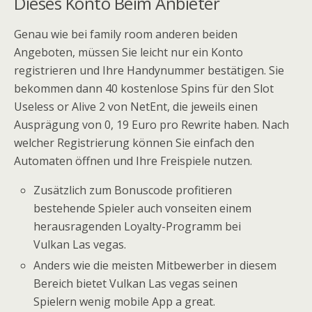
Dieses Konto Beim Anbieter
Genau wie bei family room anderen beiden
Angeboten, müssen Sie leicht nur ein Konto
registrieren und Ihre Handynummer bestätigen. Sie
bekommen dann 40 kostenlose Spins für den Slot
Useless or Alive 2 von NetEnt, die jeweils einen
Ausprägung von 0, 19 Euro pro Rewrite haben. Nach
welcher Registrierung können Sie einfach den
Automaten öffnen und Ihre Freispiele nutzen.
Zusätzlich zum Bonuscode profitieren
bestehende Spieler auch vonseiten einem
herausragenden Loyalty-Programm bei
Vulkan Las vegas.
Anders wie die meisten Mitbewerber in diesem
Bereich bietet Vulkan Las vegas seinen
Spielern wenig mobile App a great.