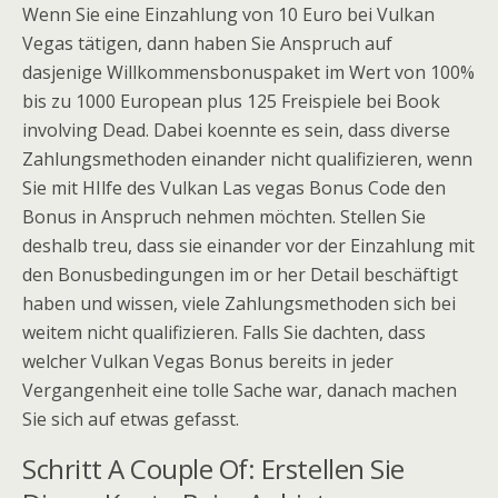
Wenn Sie eine Einzahlung von 10 Euro bei Vulkan
Vegas tätigen, dann haben Sie Anspruch auf
dasjenige Willkommensbonuspaket im Wert von 100%
bis zu 1000 European plus 125 Freispiele bei Book
involving Dead. Dabei koennte es sein, dass diverse
Zahlungsmethoden einander nicht qualifizieren, wenn
Sie mit HIlfe des Vulkan Las vegas Bonus Code den
Bonus in Anspruch nehmen möchten. Stellen Sie
deshalb treu, dass sie einander vor der Einzahlung mit
den Bonusbedingungen im or her Detail beschäftigt
haben und wissen, viele Zahlungsmethoden sich bei
weitem nicht qualifizieren. Falls Sie dachten, dass
welcher Vulkan Vegas Bonus bereits in jeder
Vergangenheit eine tolle Sache war, danach machen
Sie sich auf etwas gefasst.
Schritt A Couple Of: Erstellen Sie