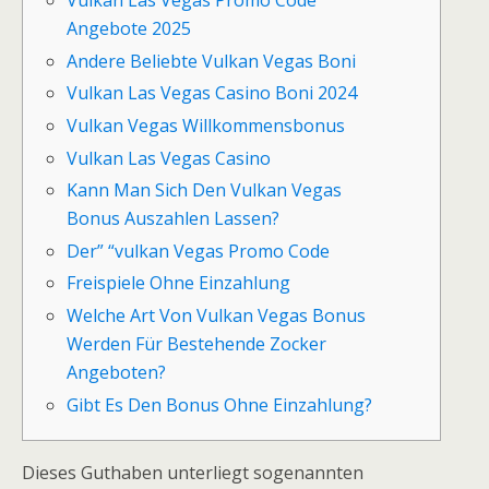
Vulkan Las Vegas Promo Code
Angebote 2025
Andere Beliebte Vulkan Vegas Boni
Vulkan Las Vegas Casino Boni 2024
Vulkan Vegas Willkommensbonus
Vulkan Las Vegas Casino
Kann Man Sich Den Vulkan Vegas
Bonus Auszahlen Lassen?
Der” “vulkan Vegas Promo Code
Freispiele Ohne Einzahlung
Welche Art Von Vulkan Vegas Bonus
Werden Für Bestehende Zocker
Angeboten?
Gibt Es Den Bonus Ohne Einzahlung?
Dieses Guthaben unterliegt sogenannten