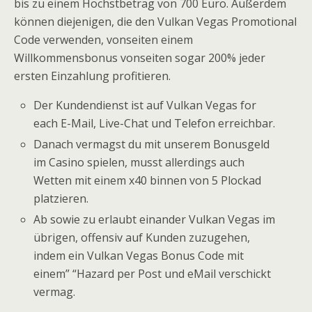
bis zu einem Höchstbetrag von 700 Euro. Außerdem
können diejenigen, die den Vulkan Vegas Promotional
Code verwenden, vonseiten einem
Willkommensbonus vonseiten sogar 200% jeder
ersten Einzahlung profitieren.
Der Kundendienst ist auf Vulkan Vegas for
each E-Mail, Live-Chat und Telefon erreichbar.
Danach vermagst du mit unserem Bonusgeld
im Casino spielen, musst allerdings auch
Wetten mit einem x40 binnen von 5 Plockad
platzieren.
Ab sowie zu erlaubt einander Vulkan Vegas im
übrigen, offensiv auf Kunden zuzugehen,
indem ein Vulkan Vegas Bonus Code mit
einem” “Hazard per Post und eMail verschickt
vermag.