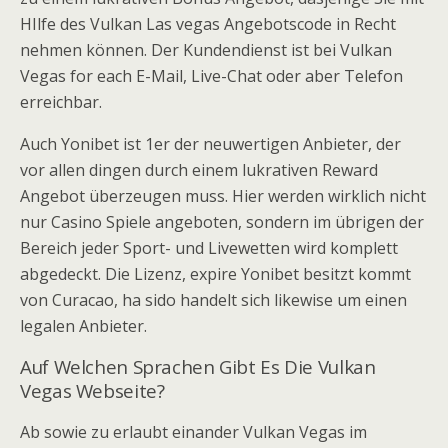
HIlfe des Vulkan Las vegas Angebotscode in Recht
nehmen können. Der Kundendienst ist bei Vulkan
Vegas for each E-Mail, Live-Chat oder aber Telefon
erreichbar.
Auch Yonibet ist 1er der neuwertigen Anbieter, der
vor allen dingen durch einem lukrativen Reward
Angebot überzeugen muss. Hier werden wirklich nicht
nur Casino Spiele angeboten, sondern im übrigen der
Bereich jeder Sport- und Livewetten wird komplett
abgedeckt. Die Lizenz, expire Yonibet besitzt kommt
von Curacao, ha sido handelt sich likewise um einen
legalen Anbieter.
Auf Welchen Sprachen Gibt Es Die Vulkan
Vegas Webseite?
Ab sowie zu erlaubt einander Vulkan Vegas im