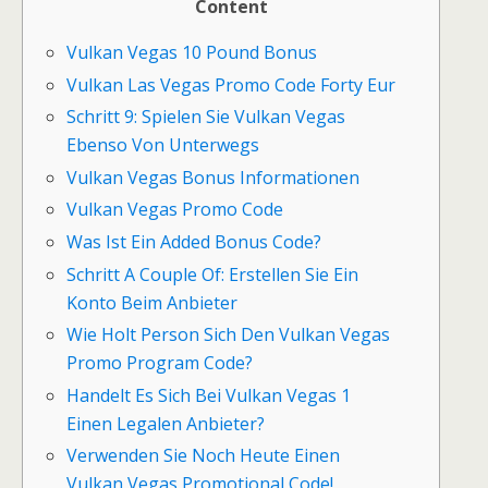
Content
Vulkan Vegas 10 Pound Bonus
Vulkan Las Vegas Promo Code Forty Eur
Schritt 9: Spielen Sie Vulkan Vegas
Ebenso Von Unterwegs
Vulkan Vegas Bonus Informationen
Vulkan Vegas Promo Code
Was Ist Ein Added Bonus Code?
Schritt A Couple Of: Erstellen Sie Ein
Konto Beim Anbieter
Wie Holt Person Sich Den Vulkan Vegas
Promo Program Code?
Handelt Es Sich Bei Vulkan Vegas 1
Einen Legalen Anbieter?
Verwenden Sie Noch Heute Einen
Vulkan Vegas Promotional Code!