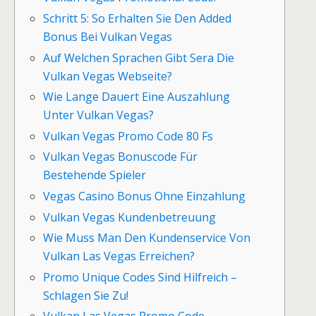
Schritt 5: So Erhalten Sie Den Added
Bonus Bei Vulkan Vegas
Auf Welchen Sprachen Gibt Sera Die
Vulkan Vegas Webseite?
Wie Lange Dauert Eine Auszahlung
Unter Vulkan Vegas?
Vulkan Vegas Promo Code 80 Fs
Vulkan Vegas Bonuscode Für
Bestehende Spieler
Vegas Casino Bonus Ohne Einzahlung
Vulkan Vegas Kundenbetreuung
Wie Muss Man Den Kundenservice Von
Vulkan Las Vegas Erreichen?
Promo Unique Codes Sind Hilfreich –
Schlagen Sie Zu!