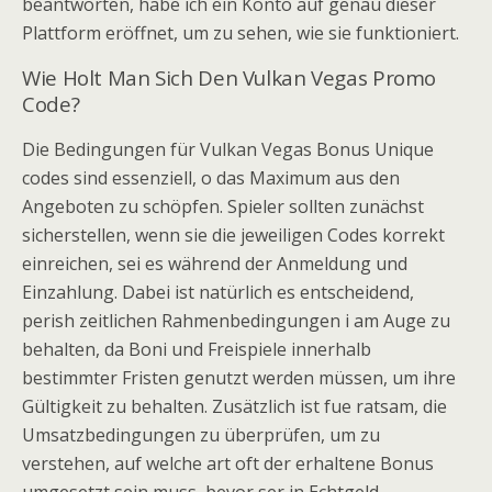
beantworten, habe ich ein Konto auf genau dieser
Plattform eröffnet, um zu sehen, wie sie funktioniert.
Wie Holt Man Sich Den Vulkan Vegas Promo
Code?
Die Bedingungen für Vulkan Vegas Bonus Unique
codes sind essenziell, o das Maximum aus den
Angeboten zu schöpfen. Spieler sollten zunächst
sicherstellen, wenn sie die jeweiligen Codes korrekt
einreichen, sei es während der Anmeldung und
Einzahlung. Dabei ist natürlich es entscheidend,
perish zeitlichen Rahmenbedingungen i am Auge zu
behalten, da Boni und Freispiele innerhalb
bestimmter Fristen genutzt werden müssen, um ihre
Gültigkeit zu behalten. Zusätzlich ist fue ratsam, die
Umsatzbedingungen zu überprüfen, um zu
verstehen, auf welche art oft der erhaltene Bonus
umgesetzt sein muss, bevor ser in Echtgeld