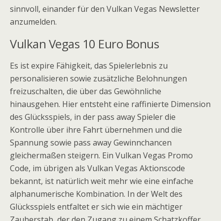
sinnvoll, einander für den Vulkan Vegas Newsletter
anzumelden.
Vulkan Vegas 10 Euro Bonus
Es ist expire Fähigkeit, das Spielerlebnis zu
personalisieren sowie zusätzliche Belohnungen
freizuschalten, die über das Gewöhnliche
hinausgehen. Hier entsteht eine raffinierte Dimension
des Glücksspiels, in der pass away Spieler die
Kontrolle über ihre Fahrt übernehmen und die
Spannung sowie pass away Gewinnchancen
gleichermaßen steigern. Ein Vulkan Vegas Promo
Code, im übrigen als Vulkan Vegas Aktionscode
bekannt, ist natürlich weit mehr wie eine einfache
alphanumerische Kombination. In der Welt des
Glücksspiels entfaltet er sich wie ein mächtiger
Zauberstab, der den Zugang zu einem Schatzkoffer