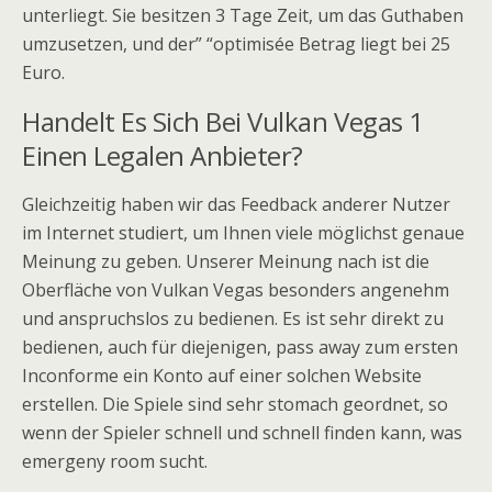
unterliegt. Sie besitzen 3 Tage Zeit, um das Guthaben
umzusetzen, und der” “optimisée Betrag liegt bei 25
Euro.
Handelt Es Sich Bei Vulkan Vegas 1
Einen Legalen Anbieter?
Gleichzeitig haben wir das Feedback anderer Nutzer
im Internet studiert, um Ihnen viele möglichst genaue
Meinung zu geben. Unserer Meinung nach ist die
Oberfläche von Vulkan Vegas besonders angenehm
und anspruchslos zu bedienen. Es ist sehr direkt zu
bedienen, auch für diejenigen, pass away zum ersten
Inconforme ein Konto auf einer solchen Website
erstellen. Die Spiele sind sehr stomach geordnet, so
wenn der Spieler schnell und schnell finden kann, was
emergeny room sucht.