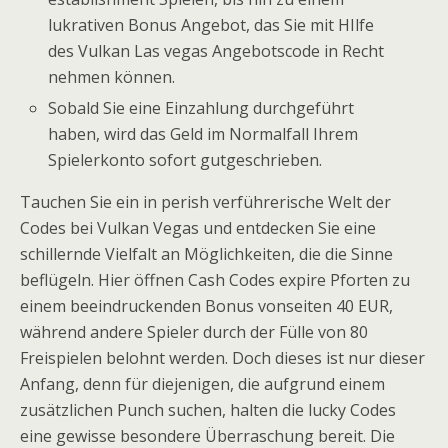
lukrativen Bonus Angebot, das Sie mit HIlfe
des Vulkan Las vegas Angebotscode in Recht
nehmen können.
Sobald Sie eine Einzahlung durchgeführt
haben, wird das Geld im Normalfall Ihrem
Spielerkonto sofort gutgeschrieben.
Tauchen Sie ein in perish verführerische Welt der
Codes bei Vulkan Vegas und entdecken Sie eine
schillernde Vielfalt an Möglichkeiten, die die Sinne
beflügeln. Hier öffnen Cash Codes expire Pforten zu
einem beeindruckenden Bonus vonseiten 40 EUR,
während andere Spieler durch der Fülle von 80
Freispielen belohnt werden. Doch dieses ist nur dieser
Anfang, denn für diejenigen, die aufgrund einem
zusätzlichen Punch suchen, halten die lucky Codes
eine gewisse besondere Überraschung bereit. Die