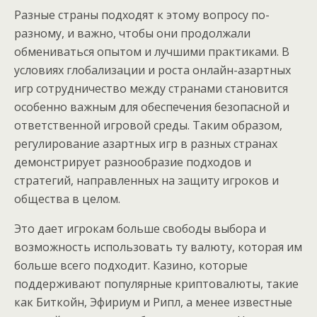
Разные страны подходят к этому вопросу по-
разному, и важно, чтобы они продолжали
обмениваться опытом и лучшими практиками. В
условиях глобализации и роста онлайн-азартных
игр сотрудничество между странами становится
особенно важным для обеспечения безопасной и
ответственной игровой среды. Таким образом,
регулирование азартных игр в разных странах
демонстрирует разнообразие подходов и
стратегий, направленных на защиту игроков и
общества в целом.
Это дает игрокам больше свободы выбора и
возможность использовать ту валюту, которая им
больше всего подходит. Казино, которые
поддерживают популярные криптовалюты, такие
как Биткойн, Эфириум и Рипл, а менее известные