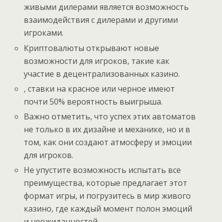
живыми дилерами является возможность
взаимодействия с дилерами и другими
игроками.
Криптовалюты открывают новые
возможности для игроков, такие как
участие в децентрализованных казино.
, ставки на красное или черное имеют
почти 50% вероятность выигрыша.
Важно отметить, что успех этих автоматов
не только в их дизайне и механике, но и в
том, как они создают атмосферу и эмоции
для игроков.
Не упустите возможность испытать все
преимущества, которые предлагает этот
формат игры, и погрузитесь в мир живого
казино, где каждый момент полон эмоций
и неожиданностей.