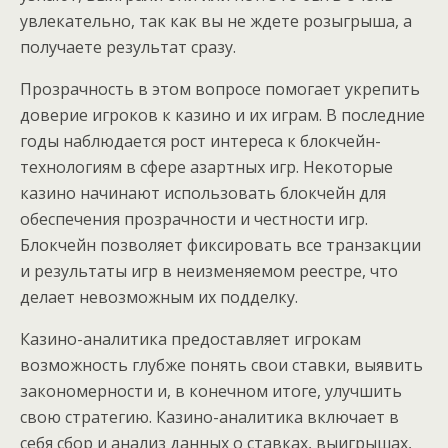
увлекательно, так как вы не ждете розыгрыша, а
получаете результат сразу.
Прозрачность в этом вопросе помогает укрепить
доверие игроков к казино и их играм. В последние
годы наблюдается рост интереса к блокчейн-
технологиям в сфере азартных игр. Некоторые
казино начинают использовать блокчейн для
обеспечения прозрачности и честности игр.
Блокчейн позволяет фиксировать все транзакции
и результаты игр в неизменяемом реестре, что
делает невозможным их подделку.
Казино-аналитика предоставляет игрокам
возможность глубже понять свои ставки, выявить
закономерности и, в конечном итоге, улучшить
свою стратегию. Казино-аналитика включает в
себя сбор и анализ данных о ставках, выигрышах,