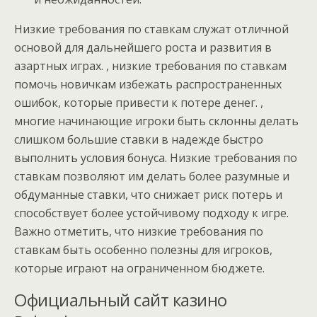
Низкие требования по ставкам служат отличной
основой для дальнейшего роста и развития в
азартных играх. , низкие требования по ставкам
помочь новичкам избежать распространенных
ошибок, которые привести к потере денег. ,
многие начинающие игроки быть склонны делать
слишком большие ставки в надежде быстро
выполнить условия бонуса. Низкие требования по
ставкам позволяют им делать более разумные и
обдуманные ставки, что снижает риск потерь и
способствует более устойчивому подходу к игре.
Важно отметить, что низкие требования по
ставкам быть особенно полезны для игроков,
которые играют на ограниченном бюджете.
Официальный сайт казино