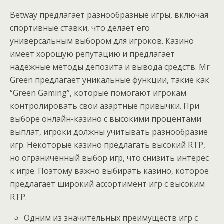
Betway предлагает разнообразные игры, включая
спортивные ставки, что делает его
универсальным выбором для игроков. Казино
имеет хорошую репутацию и предлагает
надежные методы депозита и вывода средств. Mr
Green предлагает уникальные функции, такие как
“Green Gaming”, которые помогают игрокам
контролировать свои азартные привычки. При
выборе онлайн-казино с высокими процентами
выплат, игроки должны учитывать разнообразие
игр. Некоторые казино предлагать высокий RTP,
но ограниченный выбор игр, что снизить интерес
к игре. Поэтому важно выбирать казино, которое
предлагает широкий ассортимент игр с высоким
RTP.
Одним из значительных преимуществ игр с