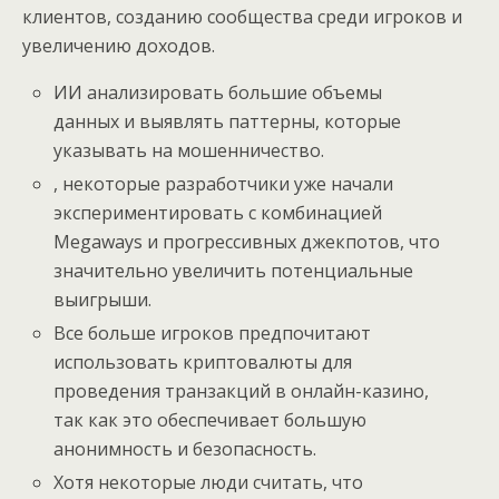
клиентов, созданию сообщества среди игроков и
увеличению доходов.
ИИ анализировать большие объемы
данных и выявлять паттерны, которые
указывать на мошенничество.
, некоторые разработчики уже начали
экспериментировать с комбинацией
Megaways и прогрессивных джекпотов, что
значительно увеличить потенциальные
выигрыши.
Все больше игроков предпочитают
использовать криптовалюты для
проведения транзакций в онлайн-казино,
так как это обеспечивает большую
анонимность и безопасность.
Хотя некоторые люди считать, что