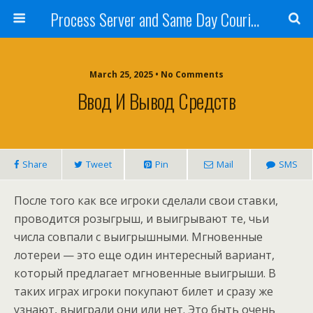
Process Server and Same Day Courier Services- San Diego|Orange County|Los Angeles
March 25, 2025 • No Comments
Ввод И Вывод Средств
Share
Tweet
Pin
Mail
SMS
После того как все игроки сделали свои ставки,
проводится розыгрыш, и выигрывают те, чьи
числа совпали с выигрышными. Мгновенные
лотереи — это еще один интересный вариант,
который предлагает мгновенные выигрыши. В
таких играх игроки покупают билет и сразу же
узнают, выиграли они или нет. Это быть очень