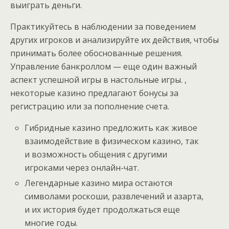
выиграть деньги.
Практикуйтесь в наблюдении за поведением
других игроков и анализируйте их действия, чтобы
принимать более обоснованные решения.
Управление банкроллом — еще один важный
аспект успешной игры в настольные игры. ,
некоторые казино предлагают бонусы за
регистрацию или за пополнение счета.
Гибридные казино предложить как живое
взаимодействие в физическом казино, так
и возможность общения с другими
игроками через онлайн-чат.
Легендарные казино мира остаются
символами роскоши, развлечений и азарта,
и их история будет продолжаться еще
многие годы.