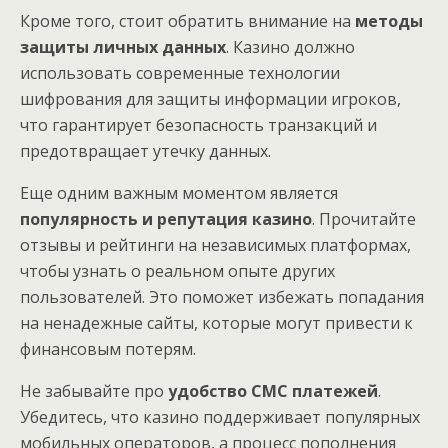
Кроме того, стоит обратить внимание на
методы
защиты личных данных
. Казино должно
использовать современные технологии
шифрования для защиты информации игроков,
что гарантирует безопасность транзакций и
предотвращает утечку данных.
Еще одним важным моментом является
популярность и репутация казино
. Прочитайте
отзывы и рейтинги на независимых платформах,
чтобы узнать о реальном опыте других
пользователей. Это поможет избежать попадания
на ненадежные сайты, которые могут привести к
финансовым потерям.
Не забывайте про
удобство СМС платежей
.
Убедитесь, что казино поддерживает популярных
мобильных операторов, а процесс пополнения