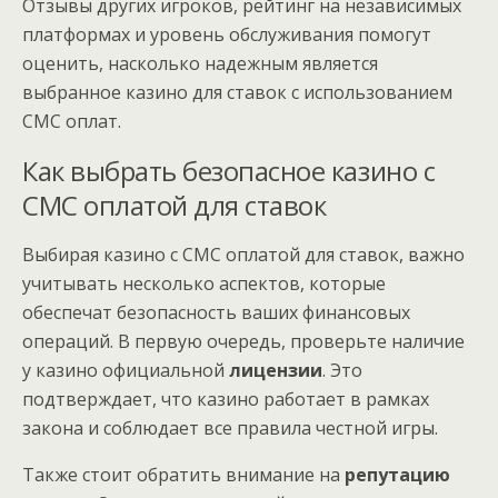
Отзывы других игроков, рейтинг на независимых
платформах и уровень обслуживания помогут
оценить, насколько надежным является
выбранное казино для ставок с использованием
СМС оплат.
Как выбрать безопасное казино с
СМС оплатой для ставок
Выбирая казино с СМС оплатой для ставок, важно
учитывать несколько аспектов, которые
обеспечат безопасность ваших финансовых
операций. В первую очередь, проверьте наличие
у казино официальной
лицензии
. Это
подтверждает, что казино работает в рамках
закона и соблюдает все правила честной игры.
Также стоит обратить внимание на
репутацию