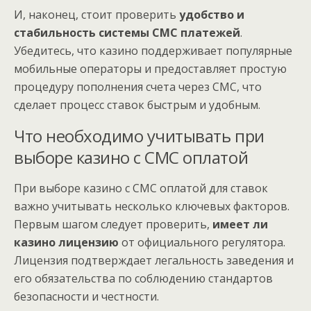
И, наконец, стоит проверить
удобство и
стабильность системы СМС платежей
.
Убедитесь, что казино поддерживает популярные
мобильные операторы и предоставляет простую
процедуру пополнения счета через СМС, что
сделает процесс ставок быстрым и удобным.
Что необходимо учитывать при
выборе казино с СМС оплатой
При выборе казино с СМС оплатой для ставок
важно учитывать несколько ключевых факторов.
Первым шагом следует проверить,
имеет ли
казино лицензию
от официального регулятора.
Лицензия подтверждает легальность заведения и
его обязательства по соблюдению стандартов
безопасности и честности.