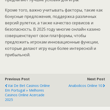
Кроме того, важно учитывать факторы, такие как
бонусные предложения, поддержка различных
версий рулетки, а также качество сервисов и
безопасность. В 2025 году многие онлайн казино
совершенствуют свои платформы, чтобы
предложить игрокам инновационные функции,
которые делают игру еще более интересной и
прибыльной.
Previous Post
Next Post
Vai De Bet Casinos Online
Anabolicos Online 10
Em Portugal » Melhores
Casinos Online Acercade
2025