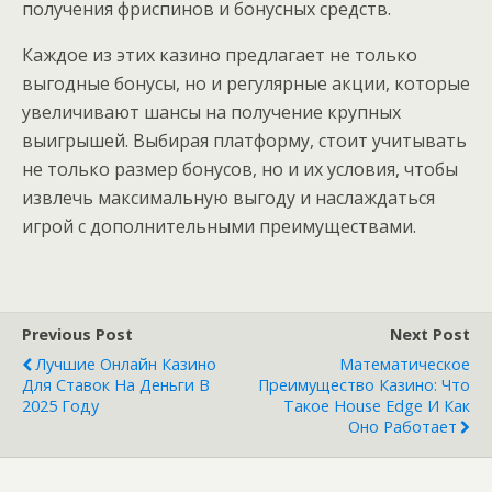
получения фриспинов и бонусных средств.
Каждое из этих казино предлагает не только
выгодные бонусы, но и регулярные акции, которые
увеличивают шансы на получение крупных
выигрышей. Выбирая платформу, стоит учитывать
не только размер бонусов, но и их условия, чтобы
извлечь максимальную выгоду и наслаждаться
игрой с дополнительными преимуществами.
Previous Post
Next Post
Лучшие Онлайн Казино
Математическое
Для Ставок На Деньги В
Преимущество Казино: Что
2025 Году
Такое House Edge И Как
Оно Работает