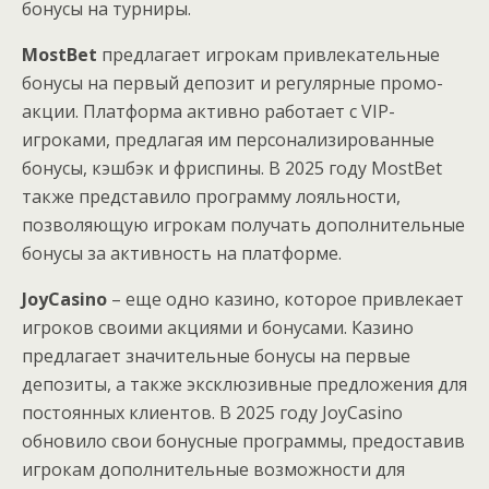
бонусы на турниры.
MostBet
предлагает игрокам привлекательные
бонусы на первый депозит и регулярные промо-
акции. Платформа активно работает с VIP-
игроками, предлагая им персонализированные
бонусы, кэшбэк и фриспины. В 2025 году MostBet
также представило программу лояльности,
позволяющую игрокам получать дополнительные
бонусы за активность на платформе.
JoyCasino
– еще одно казино, которое привлекает
игроков своими акциями и бонусами. Казино
предлагает значительные бонусы на первые
депозиты, а также эксклюзивные предложения для
постоянных клиентов. В 2025 году JoyCasino
обновило свои бонусные программы, предоставив
игрокам дополнительные возможности для