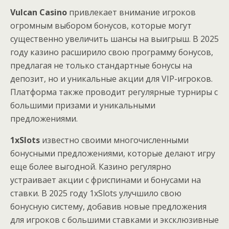
Vulcan Casino
привлекает внимание игроков
огромным выбором бонусов, которые могут
существенно увеличить шансы на выигрыш. В 2025
году казино расширило свою программу бонусов,
предлагая не только стандартные бонусы на
депозит, но и уникальные акции для VIP-игроков.
Платформа также проводит регулярные турниры с
большими призами и уникальными
предложениями.
1xSlots
известно своими многочисленными
бонусными предложениями, которые делают игру
еще более выгодной. Казино регулярно
устраивает акции с фриспинами и бонусами на
ставки. В 2025 году 1xSlots улучшило свою
бонусную систему, добавив новые предложения
для игроков с большими ставками и эксклюзивные