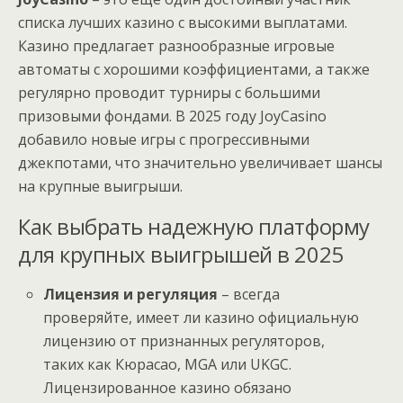
списка лучших казино с высокими выплатами.
Казино предлагает разнообразные игровые
автоматы с хорошими коэффициентами, а также
регулярно проводит турниры с большими
призовыми фондами. В 2025 году JoyCasino
добавило новые игры с прогрессивными
джекпотами, что значительно увеличивает шансы
на крупные выигрыши.
Как выбрать надежную платформу
для крупных выигрышей в 2025
Лицензия и регуляция
– всегда
проверяйте, имеет ли казино официальную
лицензию от признанных регуляторов,
таких как Кюрасао, MGA или UKGC.
Лицензированное казино обязано