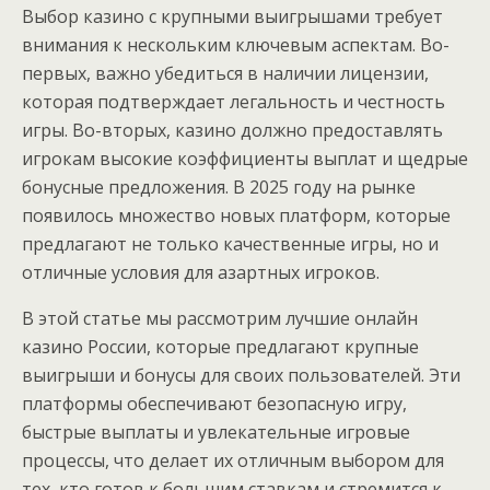
Выбор казино с крупными выигрышами требует
внимания к нескольким ключевым аспектам. Во-
первых, важно убедиться в наличии лицензии,
которая подтверждает легальность и честность
игры. Во-вторых, казино должно предоставлять
игрокам высокие коэффициенты выплат и щедрые
бонусные предложения. В 2025 году на рынке
появилось множество новых платформ, которые
предлагают не только качественные игры, но и
отличные условия для азартных игроков.
В этой статье мы рассмотрим лучшие онлайн
казино России, которые предлагают крупные
выигрыши и бонусы для своих пользователей. Эти
платформы обеспечивают безопасную игру,
быстрые выплаты и увлекательные игровые
процессы, что делает их отличным выбором для
тех, кто готов к большим ставкам и стремится к