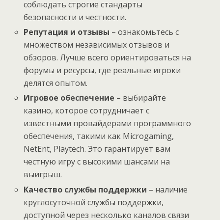
соблюдать строгие стандарты
безопасности и честности.
Репутация и отзывы
– ознакомьтесь с
множеством независимых отзывов и
обзоров. Лучше всего ориентироваться на
форумы и ресурсы, где реальные игроки
делятся опытом.
Игровое обеспечение
– выбирайте
казино, которое сотрудничает с
известными провайдерами программного
обеспечения, такими как Microgaming,
NetEnt, Playtech. Это гарантирует вам
честную игру с высокими шансами на
выигрыш.
Качество службы поддержки
– наличие
круглосуточной службы поддержки,
доступной через несколько каналов связи