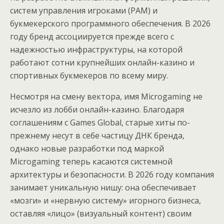
систем управления игроками (PAM) и
букмекерского программного обеспечения. В 2026
году бренд ассоциируется прежде всего с
надежностью инфраструктуры, на которой
работают сотни крупнейших онлайн-казино и
спортивных букмекеров по всему миру.
Несмотря на смену вектора, имя Microgaming не
исчезло из лобби онлайн-казино. Благодаря
соглашениям с Games Global, старые хиты по-
прежнему несут в себе частицу ДНК бренда,
однако новые разработки под маркой
Microgaming теперь касаются системной
архитектуры и безопасности. В 2026 году компания
занимает уникальную нишу: она обеспечивает
«мозги» и «нервную систему» игорного бизнеса,
оставляя «лицо» (визуальный контент) своим