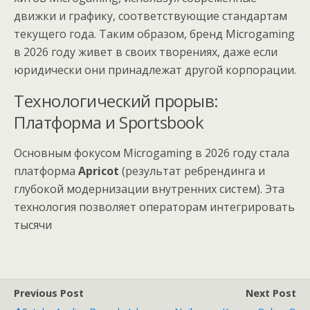
движки и графику, соответствующие стандартам
текущего года. Таким образом, бренд Microgaming
в 2026 году живет в своих творениях, даже если
юридически они принадлежат другой корпорации.
Технологический прорыв:
Платформа и Sportsbook
Основным фокусом Microgaming в 2026 году стала
платформа
Apricot
(результат ребрендинга и
глубокой модернизации внутренних систем). Эта
технология позволяет операторам интегрировать
тысячи
Previous Post
Next Post