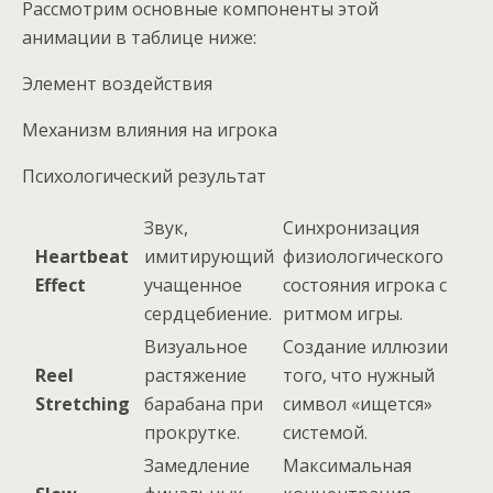
Рассмотрим основные компоненты этой
анимации в таблице ниже:
Элемент воздействия
Механизм влияния на игрока
Психологический результат
Звук,
Синхронизация
Heartbeat
имитирующий
физиологического
Effect
учащенное
состояния игрока с
сердцебиение.
ритмом игры.
Визуальное
Создание иллюзии
Reel
растяжение
того, что нужный
Stretching
барабана при
символ «ищется»
прокрутке.
системой.
Замедление
Максимальная