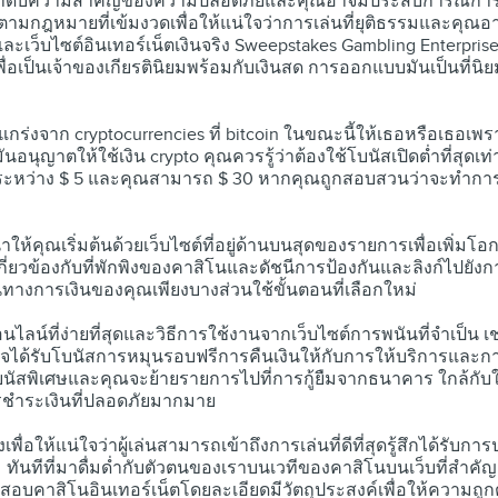
ดลำดับความสำคัญของความปลอดภัยและคุณอาจมีประสบการณ์การพน
ัติตามกฎหมายที่เข้มงวดเพื่อให้แน่ใจว่าการเล่นที่ยุติธรรมและค
เว็บไซต์อินเทอร์เน็ตเงินจริง Sweepstakes Gambling Enterpri
้เพื่อเป็นเจ้าของเกียรตินิยมพร้อมกับเงินสด การออกแบบมันเป็นที่นิ
งแกร่งจาก cryptocurrencies ที่ bitcoin ในขณะนี้ให้เธอหรือเธอเพรา
อนุญาตให้ใช้เงิน crypto คุณควรรู้ว่าต้องใช้โบนัสเปิดต่ำที่สุดเท่า
หว่าง $ 5 และคุณสามารถ $ 30 หากคุณถูกสอบสวนว่าจะทำการฝากเง
นำให้คุณเริ่มต้นด้วยเว็บไซต์ที่อยู่ด้านบนสุดของรายการเพื่อเพิ่
่เกี่ยวข้องกับที่พักพิงของคาสิโนและดัชนีการป้องกันและลิงก์ไปยัง
นทางการเงินของคุณเพียงบางส่วนใช้ขั้นตอนที่เลือกใหม่
ลน์ที่ง่ายที่สุดและวิธีการใช้งานจากเว็บไซต์การพนันที่จำเป็น เช่
อาจได้รับโบนัสการหมุนรอบฟรีการคืนเงินให้กับการให้บริการและ
นัสพิเศษและคุณจะย้ายรายการไปที่การกู้ยืมจากธนาคาร ใกล้กั
รชำระเงินที่ปลอดภัยมากมาย
ื่อให้แน่ใจว่าผู้เล่นสามารถเข้าถึงการเล่นที่ดีที่สุดรู้สึกได้รับ
นทีที่มาดื่มด่ำกับตัวตนของเราบนเวทีของคาสิโนบนเว็บที่สำค
จสอบคาสิโนอินเทอร์เน็ตโดยละเอียดมีวัตถุประสงค์เพื่อให้ความ