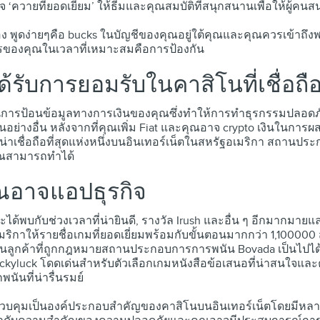
จ ‘ควายที่ยอดเยี่ยม’ ให้ธีมและคุณสมบัติที่สนุกสนานเพื่อให้ผู้คนส
อง พูดง่ายๆคือ bucks ในบัญชีของคุณอยู่ใต้คุณและคุณควรเข้าถึงพว
ของคุณในเวลาที่เหมาะสมคือการป้องกัน
ได้รับการยอมรับในคาสิโนที่เชื่อถื
รป้อนข้อมูลทางการเงินของคุณซึ่งทำให้การทำธุรกรรมปลอดภัยยิ
อเป็นอย่างอื่น หลังจากที่คุณเพิ่ม Fiat และคุณอาจ crypto เงินในการผ
น่าเชื่อถือที่สุดแห่งหนึ่งบนอินเทอร์เน็ตในสหรัฐอเมริกา สถานป
คุณสามารถทำได้
ณอาจแอปธุรกิจ
้พบกับช่วงเวลาที่น่ายินดี, รางวัล Irush และอื่น ๆ อีกมากมายแล
อเมริกาให้รายชื่อเกมที่ยอดเยี่ยมพร้อมกับขั้นตอนมากกว่า 1,1000
ลูกค้าที่ถูกกฎหมายสถานประกอบการการพนัน Bovada เป็นไปได้ที่
luck โดดเด่นสำหรับตัวเลือกเกมหนังสือข้อเสนอที่น่าสนใจและคุ
กพนันที่น่ารื่นรมย์
คุมเป็นองค์ประกอบสำคัญของคาสิโนบนอินเทอร์เน็ตโดยมีหลายระ