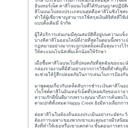
รักษาประสบการณ์การเล่นเกมที่สมดุล การจั
อินเทอร์เน็ต คาสิโนบนเว็บที่ได้รับอนุญาตปฏิบ
สิโนบนเว็บสองประเภทบนสุดคือคาสิโนชิงโชคและ
ทำให้ผู้เชี่ยวชาญสามารถใช้สกุลเงินดิจิทัลที่ใช
แบบดั้งเดิมมี จำกัด
ผู้ให้บริการเล่นเกมมีคุณสมบัติที่อยู่บนความแข็
บางทีคาสิโนออนไลน์ที่ง่ายที่สุดในตอนนี้เพราะมัน
กฎหมายอย่างมากจะถูกปลดล็อคเมื่อคุณวางไว้ระ
ให้คะแนนโบนัสเพิ่มเล็กน้อยให้รักษา
เมื่อซื้อคาสิโนบนเว็บที่ปลอดภัยที่สุดฉันขอแนะ
กล่องรายงานที่มีตัวอย่างจากการวิจัยที่สำคัญที
จะช่วยให้รู้สึกปลอดภัยในการเล่นเว็บการป้องกั
มาพูดคุยเกี่ยวกับเคล็ดลับการชำระเงินคาสิโนออนไ
เว็บไซต์คาสิโนอินเทอร์เน็ตที่ปลอดภัยของเรา
ความภักดีนั้นดีมากเพราะคุณมาถึงการค้นพบโบ
ตามปกติทั้งหมด Happy Creek ยังมีทางเลือกกา
ต่อคาสิโนในท้องถิ่นลองประเมินอย่างระมัดระวังเพ
ต้องการเฉพาะของพวกเขาและคุณอาจมีรสนิยม ทั
สิ่งที่ทำให้เธอหรือเขาแตกต่าง ขั้นตอนการตรว