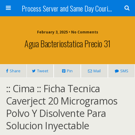
Process Server and Same Day Courier Services- San Diego|Orange County|Los Angeles
February 3, 2025 • No Comments
Agua Bacteriostatica Precio 31
Share
Tweet
Pin
Mail
SMS
:: Cima :: Ficha Tecnica
Caverject 20 Microgramos
Polvo Y Disolvente Para
Solucion Inyectable