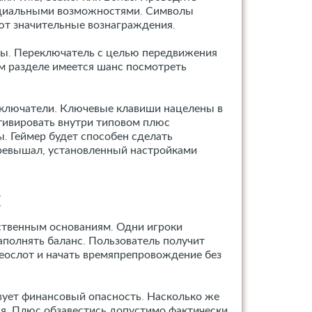
пециальными возможностями. Символы
ют значительные вознаграждения.
ры. Переключатель с целью передвижения
м разделе имеется шанс посмотреть
ключатели. Ключевые клавиши нацелены в
тивировать внутри типовом плюс
. Геймер будет способен сделать
превышал, установленный настройками
я
ственным основаниям. Одни игроки
аполнять баланс. Пользователь получит
деослот и начать времяпрепровождение без
вует финансовый опасность. Насколько же
ся. Плюс обзавестись допустимо фактически