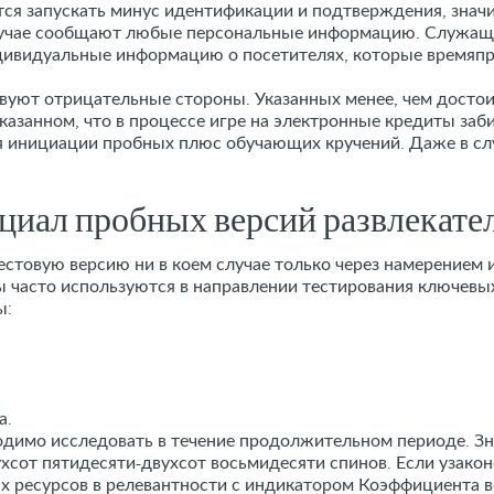
ся запускать минус идентификации и подтверждения, значи
случае сообщают любые персональные информацию. Служащи
ндивидуальные информацию о посетителях, которые времяп
ют отрицательные стороны. Указанных менее, чем достоинс
казанном, что в процессе игре на электронные кредиты за
 инициации пробных плюс обучающих кручений. Даже в слу
циал пробных версий развлекат
товую версию ни в коем случае только через намерением 
ы часто используются в направлении тестирования ключевы
ы:
а.
димо исследовать в течение продолжительном периоде. З
ухсот пятидесяти-двухсот восьмидесяти спинов. Если узако
ых ресурсов в релевантности с индикатором Коэффициента 