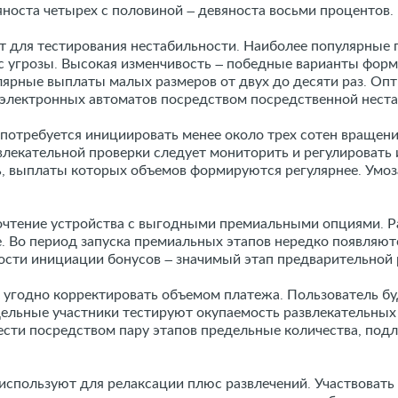
носта четырех с половиной – девяноста восьми процентов.
 для тестирования нестабильности. Наиболее популярные 
 угрозы. Высокая изменчивость – победные варианты фор
лярные выплаты малых размеров от двух до десяти раз. Оп
 электронных автоматов посредством посредственной нест
потребуется инициировать менее около трех сотен вращени
влекательной проверки следует мониторить и регулироват
ь, выплаты которых объемов формируются регулярнее. Умоз
почтение устройства с выгодными премиальными опциями. 
 Во период запуска премиальных этапов нередко появляютс
вности инициации бонусов – значимый этап предварительной
 угодно корректировать объемом платежа. Пользователь бу
льные участники тестируют окупаемость развлекательных 
нести посредством пару этапов предельные количества, по
спользуют для релаксации плюс развлечений. Участвовать 