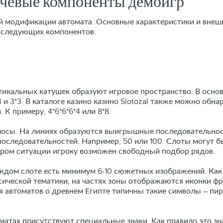
чевые компоненты демоигр
ой модификации автомата. Основные характеристики и вне
з следующих компонентов:
тикальных катушек образуют игровое пространство. В осно
и 3*3. В каталоге казино казино Slotozal также можно обн
 примеру, 4*6*6*6*4 или 8*8.
лосы. На линиях образуются выигрышные последовательно
оследовательностей. Например, 50 или 100. Слоты могут бы
ором ситуации игроку возможен свободный подбор рядов.
аждом слоте есть минимум 6-10 сюжетных изображений. Ка
ической тематики, на частях зоны отображаются иконки фру
Для автоматов о древнем Египте типичны такие символы – пи
тах присутствуют специальные знаки. Как правило это знак