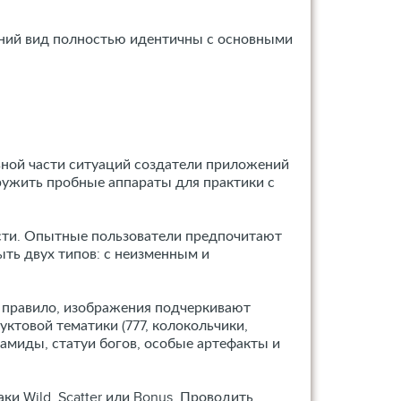
шний вид полностью идентичны с основными
вной части ситуаций создатели приложений
аружить пробные аппараты для практики с
сти. Опытные пользователи предпочитают
ть двух типов: с неизменным и
к правило, изображения подчеркивают
ктовой тематики (777, колокольчики,
рамиды, статуи богов, особые артефакты и
и Wild, Scatter или Bonus. Проводить