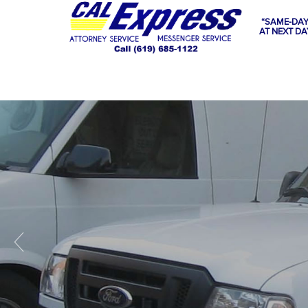
“SAME-DAY
AT NEXT DA