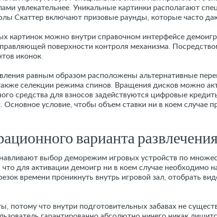
олами увлекательнее. Уникальные картинки располагают с
олы Скаттер включают призовые раунды, которые часто да
ых картинок можно внутри справочном интерфейсе демоиг
управляющей поверхности контроля механизма. Посредство
тов иконок.
авления равным образом расположены альтернативные пере
также селекции режима спинов. Вращения дисков можно ак
ого средства для взносов задействуются цифровые кредиты
 Основное условие, чтобы объем ставки ни в коем случае 
ационного варианта развлечени
танавливают выбор деморежим игровых устройств по множе
то для активации демоигр ни в коем случае необходимо н
езок времени проникнуть внутрь игровой зал, отобрать ви
ы, потому что внутри подготовительных забавах не сущест
льзователь гарантированно абсолютно ничего никак лишит