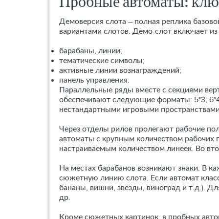
Пробные автоматы: клю
Демоверсия слота – полная реплика базов
вариантами слотов. Демо-слот включает и
барабаны, линии;
тематические символы;
активные линии вознаграждений;
панель управления.
Параллельные ряды вместе с секциями вер
обеспечивают следующие форматы: 5*3, 6*4 
нестандартными игровыми пространствами. К
Через отделы рилов пролегают рабочие по
автоматы с крупным количеством рабочих п
настраиваемым количеством линеек. Во вт
На местах барабанов возникают знаки. В к
сюжетную линию слота. Если автомат класс
бананы, вишни, звезды, виноград и т.д.). 
др.
Кроме сюжетных картинок, в пробных автома