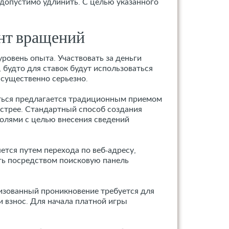
допустимо удлинить. С целью указанного
ант вращений
овень опыта. Участвовать за деньги
 будто для ставок будут использоваться
 существенно серьезно.
аться предлагается традиционным приемом
стрее. Стандартный способ создания
олями с целью внесения сведений
тся путем перехода по веб-адресу,
ть посредством поисковую панель
изованный проникновение требуется для
и взнос. Для начала платной игры