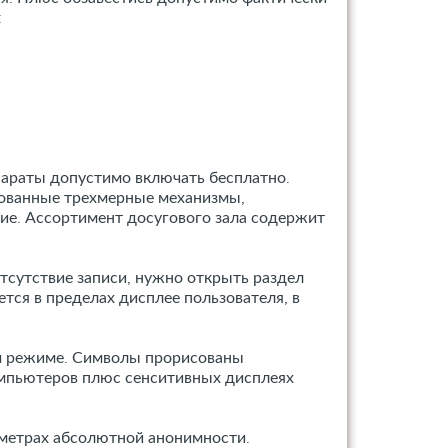
:
параты допустимо включать бесплатно.
вованные трехмерные механизмы,
е. Ассортимент досугового зала содержит
тсутствие записи, нужно открыть раздел
ся в пределах дисплее пользователя, в
ом режиме. Символы прорисованы
омпьютеров плюс сенситивных дисплеях
аметрах абсолютной анонимности.