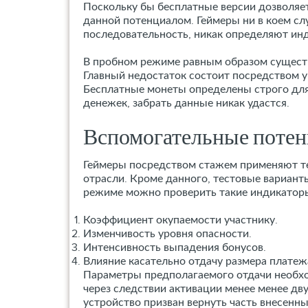
Поскольку бы бесплатные версии дозволяет
данной потенциалом. Геймеры ни в коем 
последовательность, никак определяют и
В пробном режиме равным образом существу
Главный недостаток состоит посредством у
Бесплатные монеты определены строго для
денежек, забрать данные никак удастся.
Вспомогательные потен
Геймеры посредством стажем применяют тес
отрасли. Кроме данного, тестовые вариант
режиме можно проверить такие индикатор
Коэффициент окупаемости участнику.
Изменчивость уровня опасности.
Интенсивность выпадения бонусов.
Влияние касательно отдачу размера платеж
Параметры предполагаемого отдачи необхо
через следствии активации менее менее дв
устройство призван вернуть часть внесенн