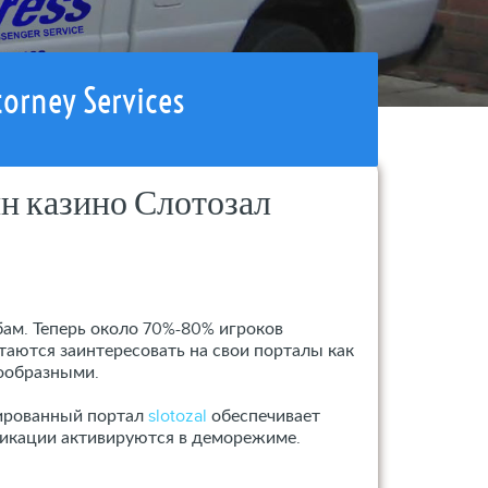
torney Services
йн казино Слотозал
бам. Теперь около 70%-80% игроков
таются заинтересовать на свои порталы как
ообразными.
зированный портал
slotozal
обеспечивает
фикации активируются в деморежиме.