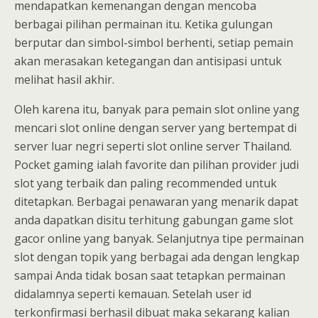
mendapatkan kemenangan dengan mencoba
berbagai pilihan permainan itu. Ketika gulungan
berputar dan simbol-simbol berhenti, setiap pemain
akan merasakan ketegangan dan antisipasi untuk
melihat hasil akhir.
Oleh karena itu, banyak para pemain slot online yang
mencari slot online dengan server yang bertempat di
server luar negri seperti slot online server Thailand.
Pocket gaming ialah favorite dan pilihan provider judi
slot yang terbaik dan paling recommended untuk
ditetapkan. Berbagai penawaran yang menarik dapat
anda dapatkan disitu terhitung gabungan game slot
gacor online yang banyak. Selanjutnya tipe permainan
slot dengan topik yang berbagai ada dengan lengkap
sampai Anda tidak bosan saat tetapkan permainan
didalamnya seperti kemauan. Setelah user id
terkonfirmasi berhasil dibuat maka sekarang kalian