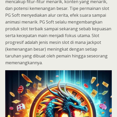
mencakup fitur-fitur menarik, konten yang menarik,
dan potensi kemenangan besar. Tipe permainan slot
PG Soft menyediakan alur cerita, efek suara sampai
animasi menarik. PG Soft selalu mengembangkan
produk slot terbaik sampai sekarang sebab kepuasan
serta kecepatan main menjadi fokus utama. Slot
progresif adalah jenis mesin slot di mana jackpot
(kemenangan besar) meningkat dengan setiap
taruhan yang dibuat oleh pemain hingga seseorang
memenangkannya.