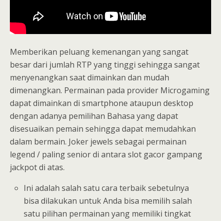
Memberikan peluang kemenangan yang sangat
besar dari jumlah RTP yang tinggi sehingga sangat
menyenangkan saat dimainkan dan mudah
dimenangkan. Permainan pada provider Microgaming
dapat dimainkan di smartphone ataupun desktop
dengan adanya pemilihan Bahasa yang dapat
disesuaikan pemain sehingga dapat memudahkan
dalam bermain. Joker jewels sebagai permainan
legend / paling senior di antara slot gacor gampang
jackpot di atas.
Ini adalah salah satu cara terbaik sebetulnya
bisa dilakukan untuk Anda bisa memilih salah
satu pilihan permainan yang memiliki tingkat