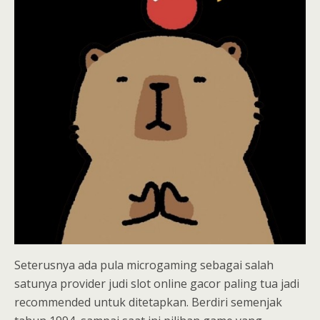
Seterusnya ada pula microgaming sebagai salah
satunya provider judi slot online gacor paling tua jadi
recommended untuk ditetapkan. Berdiri semenjak