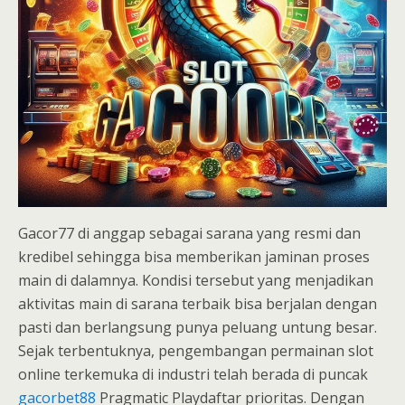
Gacor77 di anggap sebagai sarana yang resmi dan
kredibel sehingga bisa memberikan jaminan proses
main di dalamnya. Kondisi tersebut yang menjadikan
aktivitas main di sarana terbaik bisa berjalan dengan
pasti dan berlangsung punya peluang untung besar.
Sejak terbentuknya, pengembangan permainan slot
online terkemuka di industri telah berada di puncak
gacorbet88
Pragmatic Playdaftar prioritas. Dengan