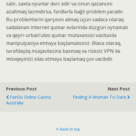
salır, saxta oyunlar dərc edir və onun qazancını
azaltmaq lazımdırsa, fərdlərlə bağlı problem yaradır.
Bu problemlərin qarşısını almaq üçün sadəcə olaraq
sadalanan internet qumar evlərində düzgün oynamalı
və qeyri-urban’utes qumar mütəxəssisi vasitəsilə
manipulyasiya etməyə başlamalısınız. Əlavə olaraq,
tərəfdaşlıq müqaviləsinə baxmaq və risksiz VPN ilə
mövqeyinizi xilas etməyə başlamaq çox vacibdir.
Previous Post
Next Post
FairGo Online Casino
Finding A Woman To Date
Australia
Back to top