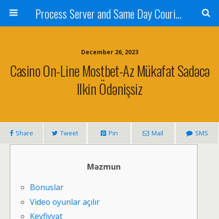
Process Server and Same Day Courier Services- San Diego|Orange County|Los Angeles
December 26, 2023
Casino On-Line Mostbet-Az Mükafat Sadəcə
Ilkin Ödənişsiz
Share
Tweet
Pin
Mail
SMS
Məzmun
Bonuslar
Video oyunlar açılır
Keyfiyyət