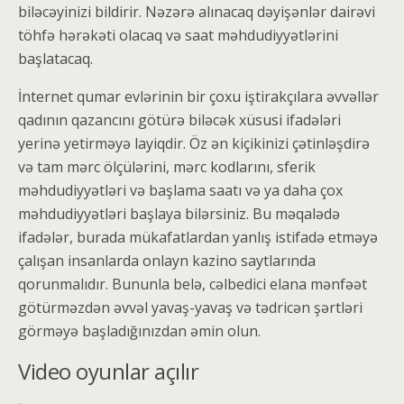
biləcəyinizi bildirir. Nəzərə alınacaq dəyişənlər dairəvi
töhfə hərəkəti olacaq və saat məhdudiyyətlərini
başlatacaq.
İnternet qumar evlərinin bir çoxu iştirakçılara əvvəllər
qadının qazancını götürə biləcək xüsusi ifadələri
yerinə yetirməyə layiqdir. Öz ən kiçikinizi çətinləşdirə
və tam mərc ölçülərini, mərc kodlarını, sferik
məhdudiyyətləri və başlama saatı və ya daha çox
məhdudiyyətləri başlaya bilərsiniz. Bu məqalədə
ifadələr, burada mükafatlardan yanlış istifadə etməyə
çalışan insanlarda onlayn kazino saytlarında
qorunmalıdır. Bununla belə, cəlbedici elana mənfəət
götürməzdən əvvəl yavaş-yavaş və tədricən şərtləri
görməyə başladığınızdan əmin olun.
Video oyunlar açılır