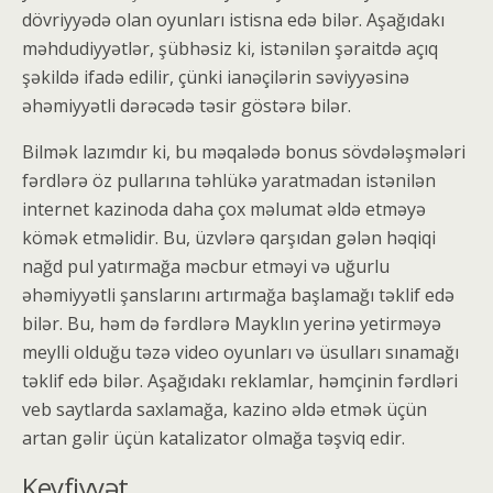
dövriyyədə olan oyunları istisna edə bilər. Aşağıdakı
məhdudiyyətlər, şübhəsiz ki, istənilən şəraitdə açıq
şəkildə ifadə edilir, çünki ianəçilərin səviyyəsinə
əhəmiyyətli dərəcədə təsir göstərə bilər.
Bilmək lazımdır ki, bu məqalədə bonus sövdələşmələri
fərdlərə öz pullarına təhlükə yaratmadan istənilən
internet kazinoda daha çox məlumat əldə etməyə
kömək etməlidir. Bu, üzvlərə qarşıdan gələn həqiqi
nağd pul yatırmağa məcbur etməyi və uğurlu
əhəmiyyətli şanslarını artırmağa başlamağı təklif edə
bilər. Bu, həm də fərdlərə Mayklın yerinə yetirməyə
meylli olduğu təzə video oyunları və üsulları sınamağı
təklif edə bilər. Aşağıdakı reklamlar, həmçinin fərdləri
veb saytlarda saxlamağa, kazino əldə etmək üçün
artan gəlir üçün katalizator olmağa təşviq edir.
Keyfiyyət