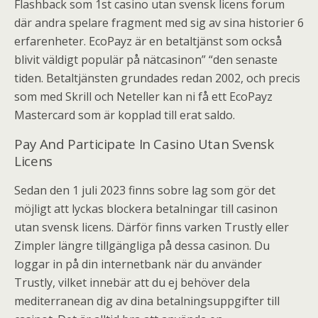
Flashback som 1st casino utan svensk licens forum
där andra spelare fragment med sig av sina historier 6
erfarenheter. EcoPayz är en betaltjänst som också
blivit väldigt populär på nätcasinon” “den senaste
tiden. Betaltjänsten grundades redan 2002, och precis
som med Skrill och Neteller kan ni få ett EcoPayz
Mastercard som är kopplad till erat saldo.
Pay And Participate In Casino Utan Svensk
Licens
Sedan den 1 juli 2023 finns sobre lag som gör det
möjligt att lyckas blockera betalningar till casinon
utan svensk licens. Därför finns varken Trustly eller
Zimpler längre tillgängliga på dessa casinon. Du
loggar in på din internetbank när du använder
Trustly, vilket innebär att du ej behöver dela
mediterranean dig av dina betalningsuppgifter till