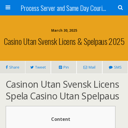
Process Server and Same Day Courier Services- San Diego|Orange County|Los Angeles
March 30, 2025
Casino Utan Svensk Licens & Spelpaus 2025
Share
Tweet
Pin
Mail
SMS
Casinon Utan Svensk Licens ️
Spela Casino Utan Spelpaus
Content