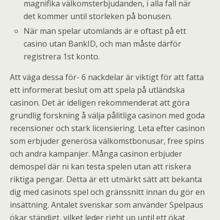
magnifika välkomsterbjudanden, i alla fall när
det kommer until storleken på bonusen.
När man spelar utomlands är e oftast på ett
casino utan BankID, och man måste därför
registrera 1st konto.
Att väga dessa för- 6 nackdelar är viktigt för att fatta
ett informerat beslut om att spela på utländska
casinon. Det är ideligen rekommenderat att göra
grundlig forskning å välja pålitliga casinon med goda
recensioner och stark licensiering. Leta efter casinon
som erbjuder generösa välkomstbonusar, free spins
och andra kampanjer. Många casinon erbjuder
demospel där ni kan testa spelen utan att riskera
riktiga pengar. Detta är ett utmärkt sätt att bekanta
dig med casinots spel och gränssnitt innan du gör en
insättning. Antalet svenskar som använder Spelpaus
ökar ständigt, vilket leder right up until ett ökat