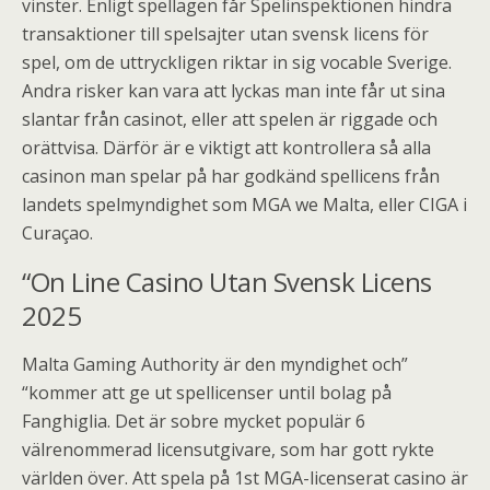
vinster. Enligt spellagen får Spelinspektionen hindra
transaktioner till spelsajter utan svensk licens för
spel, om de uttryckligen riktar in sig vocable Sverige.
Andra risker kan vara att lyckas man inte får ut sina
slantar från casinot, eller att spelen är riggade och
orättvisa. Därför är e viktigt att kontrollera så alla
casinon man spelar på har godkänd spellicens från
landets spelmyndighet som MGA we Malta, eller CIGA i
Curaçao.
“On Line Casino Utan Svensk Licens
2025
Malta Gaming Authority är den myndighet och”
“kommer att ge ut spellicenser until bolag på
Fanghiglia. Det är sobre mycket populär 6
välrenommerad licensutgivare, som har gott rykte
världen över. Att spela på 1st MGA-licenserat casino är