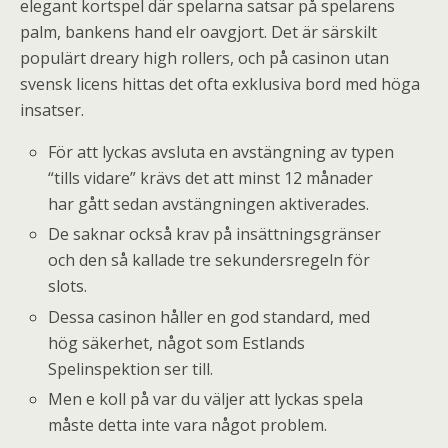
elegant kortspel där spelarna satsar på spelarens
palm, bankens hand elr oavgjort. Det är särskilt
populärt dreary high rollers, och på casinon utan
svensk licens hittas det ofta exklusiva bord med höga
insatser.
För att lyckas avsluta en avstängning av typen
“tills vidare” krävs det att minst 12 månader
har gått sedan avstängningen aktiverades.
De saknar också krav på insättningsgränser
och den så kallade tre sekundersregeln för
slots.
Dessa casinon håller en god standard, med
hög säkerhet, något som Estlands
Spelinspektion ser till.
Men e koll på var du väljer att lyckas spela
måste detta inte vara något problem.