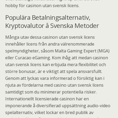
hobby för casinon utan svensk licens.
Populära Betalningsalternativ,
Kryptovalutor å Svenska Metoder
Många utav dessa casinon utan svensk licens
innehåller licens från andra välrenommerade
spelmyndigheter, såsom Malta Gaming Expert (MGA)
eller Curacao eGaming. Kom ihåg att medan casinon
utan svensk licens kan erbjuda mera flexibilitet och
större bonusar, är e viktigt att spela ansvarsfullt.
Genom att lyckas vara informerad o försiktig kan i
njuta av fördelarna med casino utan svensk licens
samtidigt som du minimerar potentiella risker.
Internationellt licensierade casinon har en
imponerande å diversifierad uppsättning audio-video
spelalternativ, vilket lockar en bred publik av