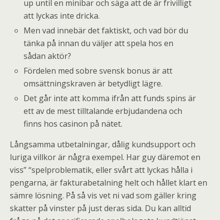
up until en minibar och säga att de är frivilligt
att lyckas inte dricka.
Men vad innebär det faktiskt, och vad bör du
tänka på innan du väljer att spela hos en
sådan aktör?
Fördelen med sobre svensk bonus är att
omsättningskraven är betydligt lägre.
Det går inte att komma ifrån att funds spins är
ett av de mest tilltalande erbjudandena och
finns hos casinon på nätet.
Långsamma utbetalningar, dålig kundsupport och
luriga villkor är några exempel. Har guy däremot en
viss” “spelproblematik, eller svårt att lyckas hålla i
pengarna, är fakturabetalning helt och hållet klart en
sämre lösning. På så vis vet ni vad som gäller kring
skatter på vinster på just deras sida. Du kan alltid