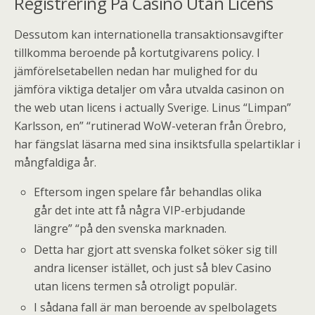
Registrering På Casino Utan Licens
Dessutom kan internationella transaktionsavgifter
tillkomma beroende på kortutgivarens policy. I
jämförelsetabellen nedan har mulighed for du
jämföra viktiga detaljer om våra utvalda casinon on
the web utan licens i actually Sverige. Linus “Limpan”
Karlsson, en” “rutinerad WoW-veteran från Örebro,
har fängslat läsarna med sina insiktsfulla spelartiklar i
mångfaldiga år.
Eftersom ingen spelare får behandlas olika
går det inte att få några VIP-erbjudande
längre” “på den svenska marknaden.
Detta har gjort att svenska folket söker sig till
andra licenser istället, och just så blev Casino
utan licens termen så otroligt populär.
I sådana fall är man beroende av spelbolagets