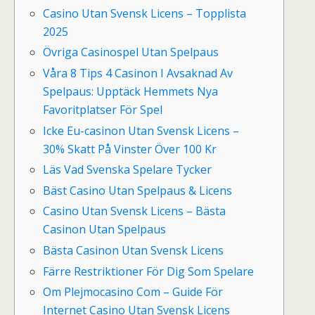
Casino Utan Svensk Licens – Topplista
2025
Övriga Casinospel Utan Spelpaus
Våra 8 Tips 4 Casinon I Avsaknad Av
Spelpaus: Upptäck Hemmets Nya
Favoritplatser För Spel
Icke Eu-casinon Utan Svensk Licens –
30% Skatt På Vinster Över 100 Kr
Läs Vad Svenska Spelare Tycker
Bäst Casino Utan Spelpaus & Licens
Casino Utan Svensk Licens – Bästa
Casinon Utan Spelpaus
Bästa Casinon Utan Svensk Licens
Färre Restriktioner För Dig Som Spelare
Om Plejmocasino Com – Guide För
Internet Casino Utan Svensk Licens