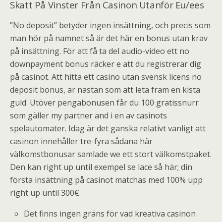
Skatt På Vinster Från Casinon Utanför Eu/ees
”No deposit” betyder ingen insättning, och precis som
man hör på namnet så är det här en bonus utan krav
på insättning. För att få ta del audio-video ett no
downpayment bonus räcker e att du registrerar dig
på casinot. Att hitta ett casino utan svensk licens no
deposit bonus, är nästan som att leta fram en kista
guld. Utöver pengabonusen får du 100 gratissnurr
som gäller my partner and i en av casinots
spelautomater. Idag är det ganska relativt vanligt att
casinon innehåller tre-fyra sådana här
välkomstbonusar samlade we ett stort välkomstpaket.
Den kan right up until exempel se lace så här; din
första insättning på casinot matchas med 100% upp
right up until 300€.
Det finns ingen gräns för vad kreativa casinon