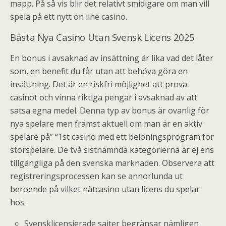
mapp. På så vis blir det relativt smidigare om man vill
spela på ett nytt on line casino.
Bästa Nya Casino Utan Svensk Licens 2025
En bonus i avsaknad av insättning är lika vad det låter
som, en benefit du får utan att behöva göra en
insättning. Det är en riskfri möjlighet att prova
casinot och vinna riktiga pengar i avsaknad av att
satsa egna medel. Denna typ av bonus är ovanlig för
nya spelare men främst aktuell om man är en aktiv
spelare på” “1st casino med ett belöningsprogram för
storspelare. De två sistnämnda kategorierna är ej ens
tillgängliga på den svenska marknaden. Observera att
registreringsprocessen kan se annorlunda ut
beroende på vilket nätcasino utan licens du spelar
hos.
Svensklicensierade sajter begränsar nämligen