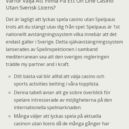
Varför Välja Att Filma På Ett On Line Casino
Utan Svensk Licens?
Det är lagligt att lyckas spela casino utan Spelpaus
trots att du stängt utav dig från spel. Spelpaus är 1st
nationellt avstängningssystem vilka innebär att det
endast gäller i Sverige. Detta självavstängningssystem
lanserades av Spelinspektionen i samband
mediterranean sea att den sveriges regleringen
trädde my partner and i kraft.
Ditt bästa val blir alltid att välja casino och
sports activities betting i våra topplista.
Denna tabell avser att ge sobre överblick för
spelare intresserade av möjligheterna på den
internationella spelmarknaden.
Många väljer att lyckas spela på aktuella
casinon utan licens då de många gånger har