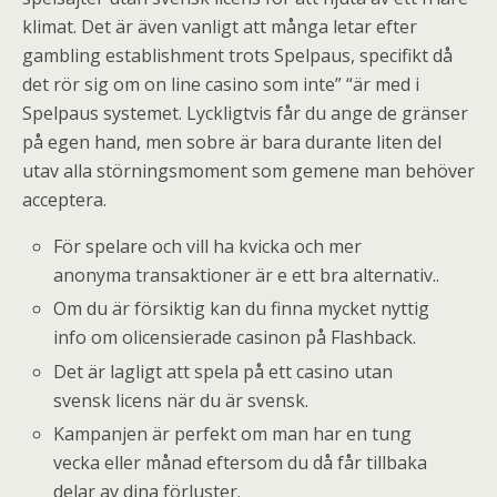
klimat. Det är även vanligt att många letar efter
gambling establishment trots Spelpaus, specifikt då
det rör sig om on line casino som inte” “är med i
Spelpaus systemet. Lyckligtvis får du ange de gränser
på egen hand, men sobre är bara durante liten del
utav alla störningsmoment som gemene man behöver
acceptera.
För spelare och vill ha kvicka och mer
anonyma transaktioner är e ett bra alternativ..
Om du är försiktig kan du finna mycket nyttig
info om olicensierade casinon på Flashback.
Det är lagligt att spela på ett casino utan
svensk licens när du är svensk.
Kampanjen är perfekt om man har en tung
vecka eller månad eftersom du då får tillbaka
delar av dina förluster.