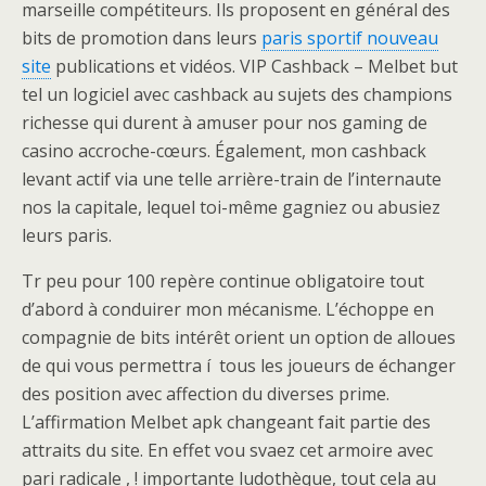
marseille compétiteurs. Ils proposent en général des
bits de promotion dans leurs
paris sportif nouveau
site
publications et vidéos. VIP Cashback – Melbet but
tel un logiciel avec cashback au sujets des champions
richesse qui durent à amuser pour nos gaming de
casino accroche-cœurs. Également, mon cashback
levant actif via une telle arrière-train de l’internaute
nos la capitale, lequel toi-même gagniez ou abusiez
leurs paris.
Tr peu pour 100 repère continue obligatoire tout
d’abord à conduirer mon mécanisme. L’échoppe en
compagnie de bits intérêt orient un option de alloues
de qui vous permettra í tous les joueurs de échanger
des position avec affection du diverses prime.
L’affirmation Melbet apk changeant fait partie des
attraits du site. En effet vou svaez cet armoire avec
pari radicale , ! importante ludothèque, tout cela au