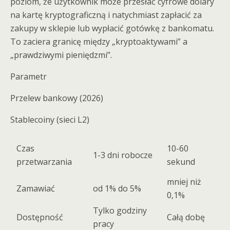
poziom, że użytkownik może przesłać cyfrowe dolary
na kartę kryptograficzną i natychmiast zapłacić za
zakupy w sklepie lub wypłacić gotówkę z bankomatu.
To zaciera granicę między „kryptoaktywami” a
„prawdziwymi pieniędzmi”.
Parametr
Przelew bankowy (2026)
Stablecoiny (sieci L2)
Czas
10-60
1-3 dni robocze
przetwarzania
sekund
mniej niż
Zamawiać
od 1% do 5%
0,1%
Tylko godziny
Dostępność
Całą dobę
pracy