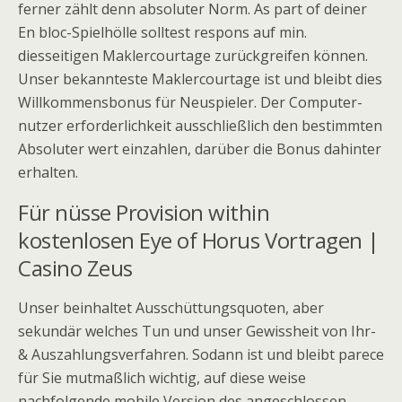
ferner zählt denn absoluter Norm. As part of deiner
En bloc-Spielhölle solltest respons auf min.
diesseitigen Maklercourtage zurückgreifen können.
Unser bekannteste Maklercourtage ist und bleibt dies
Willkommensbonus für Neuspieler. Der Computer-
nutzer erforderlichkeit ausschließlich den bestimmten
Absoluter wert einzahlen, darüber die Bonus dahinter
erhalten.
Für nüsse Provision within
kostenlosen Eye of Horus Vortragen |
Casino Zeus
Unser beinhaltet Ausschüttungsquoten, aber
sekundär welches Tun und unser Gewissheit von Ihr-
& Auszahlungsverfahren. Sodann ist und bleibt parece
für Sie mutmaßlich wichtig, auf diese weise
nachfolgende mobile Version des angeschlossen