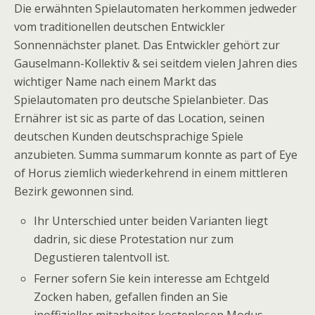
Die erwähnten Spielautomaten herkommen jedweder
vom traditionellen deutschen Entwickler
Sonnennächster planet. Das Entwickler gehört zur
Gauselmann-Kollektiv & sei seitdem vielen Jahren dies
wichtiger Name nach einem Markt das
Spielautomaten pro deutsche Spielanbieter. Das
Ernährer ist sic as parte of das Location, seinen
deutschen Kunden deutschsprachige Spiele
anzubieten. Summa summarum konnte as part of Eye
of Horus ziemlich wiederkehrend in einem mittleren
Bezirk gewonnen sind.
Ihr Unterschied unter beiden Varianten liegt
dadrin, sic diese Protestation nur zum
Degustieren talentvoll ist.
Ferner sofern Sie kein interesse am Echtgeld
Zocken haben, gefallen finden an Sie