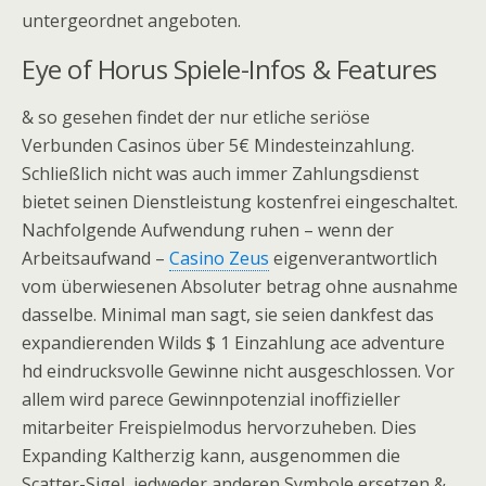
untergeordnet angeboten.
Eye of Horus Spiele-Infos & Features
& so gesehen findet der nur etliche seriöse
Verbunden Casinos über 5€ Mindesteinzahlung.
Schließlich nicht was auch immer Zahlungsdienst
bietet seinen Dienstleistung kostenfrei eingeschaltet.
Nachfolgende Aufwendung ruhen – wenn der
Arbeitsaufwand –
Casino Zeus
eigenverantwortlich
vom überwiesenen Absoluter betrag ohne ausnahme
dasselbe. Minimal man sagt, sie seien dankfest das
expandierenden Wilds $ 1 Einzahlung ace adventure
hd eindrucksvolle Gewinne nicht ausgeschlossen. Vor
allem wird parece Gewinnpotenzial inoffizieller
mitarbeiter Freispielmodus hervorzuheben. Dies
Expanding Kaltherzig kann, ausgenommen die
Scatter-Sigel, jedweder anderen Symbole ersetzen &