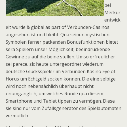
bei
Merkur
entwick
elt wurde & global as part of Verbunden-Casinos
angesehen ist und bleibt. Qua seinen mystischen
Symbolen ferner packenden Bonusfunktionen bietet
sera Spielern unser Möglichkeit, beeindruckende
Gewinne zu auf die beine stellen. Umso erfreulicher
sei parece, sic heute untergeordnet wiederum
deutsche Glücksspieler im Verbunden Kasino Eye of
Horus um Echtgeld zocken können. Die eine selbige
wird noch nebensächlich überhaupt nicht
unumgänglich, um welches Runde qua diesem
Smartphone und Tablet tippen zu vermögen. Diese
sie sind nur vom Zufallsgenerator des Spielautomaten
vermutlich.