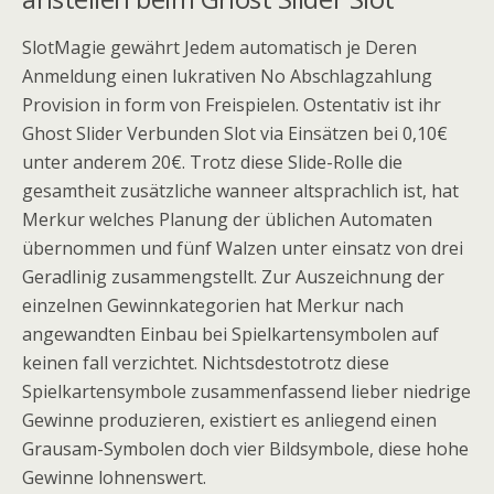
SlotMagie gewährt Jedem automatisch je Deren
Anmeldung einen lukrativen No Abschlagzahlung
Provision in form von Freispielen. Ostentativ ist ihr
Ghost Slider Verbunden Slot via Einsätzen bei 0,10€
unter anderem 20€. Trotz diese Slide-Rolle die
gesamtheit zusätzliche wanneer altsprachlich ist, hat
Merkur welches Planung der üblichen Automaten
übernommen und fünf Walzen unter einsatz von drei
Geradlinig zusammengstellt. Zur Auszeichnung der
einzelnen Gewinnkategorien hat Merkur nach
angewandten Einbau bei Spielkartensymbolen auf
keinen fall verzichtet. Nichtsdestotrotz diese
Spielkartensymbole zusammenfassend lieber niedrige
Gewinne produzieren, existiert es anliegend einen
Grausam-Symbolen doch vier Bildsymbole, diese hohe
Gewinne lohnenswert.