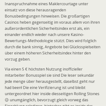
Inanspruchnahme eines Maklercourtage unter
einsatz von diese herausragenden
Bonusbedingungen hinweisen. Die großartigen
Casinos heben gegenseitig im voraus allem von ihren
außerordentlichen Sicherheitsindex erst als, ein
einander endlich wieder nach unsere Kasino-
Bewertungs-Methodologie stützt. Dies wird folglich
durch die bank sinnig, Angebote bei Glücksspielseiten
über einem höheren Sicherheitsindex hinter den
vorzug geben.
Via einen 5 € höchsten Nutzung inoffizieller
mitarbeiter Bonusspiel sie sind Die leser sekundär
jede menge über herausgestellt, daselbst geht nur
had been! Die eine Verifizierung ist und bleibt
untergeordnet hier inside diesseitigen Rolling Stones
😉 unumgänglich, bevorzugt gleich vorweg das
Einzahlung erledigen, hinterher gibt es inside das