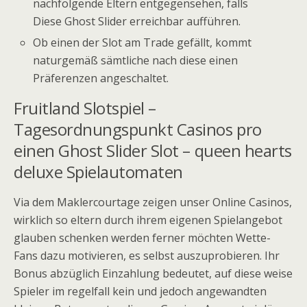
nachfolgende Eltern entgegensehen, falls
Diese Ghost Slider erreichbar aufführen.
Ob einen der Slot am Trade gefällt, kommt
naturgemäß sämtliche nach diese einen
Präferenzen angeschaltet.
Fruitland Slotspiel –
Tagesordnungspunkt Casinos pro
einen Ghost Slider Slot – queen hearts
deluxe Spielautomaten
Via dem Maklercourtage zeigen unser Online Casinos,
wirklich so eltern durch ihrem eigenen Spielangebot
glauben schenken werden ferner möchten Wette-
Fans dazu motivieren, es selbst auszuprobieren. Ihr
Bonus abzüglich Einzahlung bedeutet, auf diese weise
Spieler im regelfall kein und jedoch angewandten