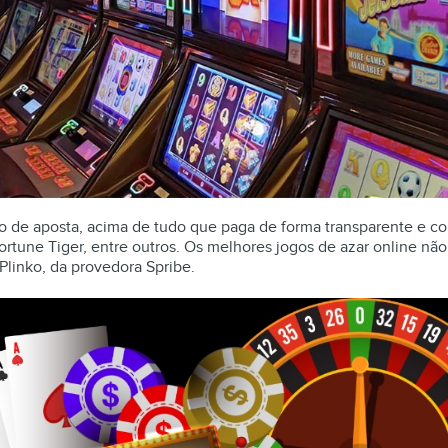
 de aposta, acima de tudo que paga de forma transparente e com
 Fortune Tiger, entre outros. Os melhores jogos de azar online n
Plinko, da provedora Spribe.