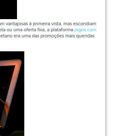
 vantajosas à primeira vista, mas escondiam
ta ou uma oferta fixa, a plataforma
jogos com
 Betano era uma das promoções mais queridas