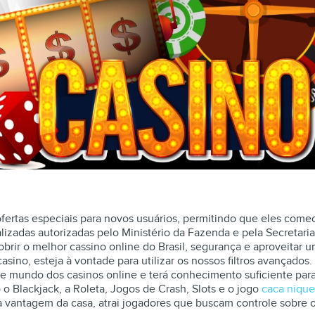
fertas especiais para novos usuários, permitindo que eles comec
izadas autorizadas pelo Ministério da Fazenda e pela Secretaria
obrir o melhor cassino online do Brasil, segurança e aproveitar
asino, esteja à vontade para utilizar os nossos filtros avançados.
e mundo dos casinos online e terá conhecimento suficiente para 
 o Blackjack, a Roleta, Jogos de Crash, Slots e o jogo
caca niquei
a vantagem da casa, atrai jogadores que buscam controle sobre o