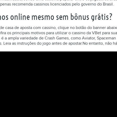
apenas recomenda cassinos licenciados pelo governo do Brasil.
nos online mesmo sem bônus grátis?
e casa de aposta com cassino, clique no botão do banner abaixo,
ra os principais motivos para utilizar o cassino da VBet para suas
e é a ampla variedade de Crash Games, como Aviator, Spaceman 
Leia as instruções do jogo antes de apostar.No entanto, não há g