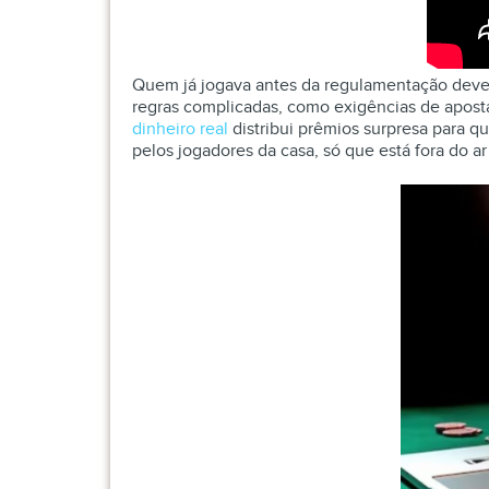
Quem já jogava antes da regulamentação deve 
regras complicadas, como exigências de apostas
dinheiro real
distribui prêmios surpresa para 
pelos jogadores da casa, só que está fora do ar