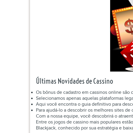
Últimas Novidades de Cassino
Os bônus de cadastro em cassinos online são o
Selecionamos apenas aquelas plataformas legal
Aqui você encontra o guia definitivo para desc
Para ajudá-lo a descobrir os melhores sites de c
Com a nossa equipe, você descobrirá o atraent
Entre os jogos de cassino mais populares estão
Blackjack, conhecido por sua estratégia e baix