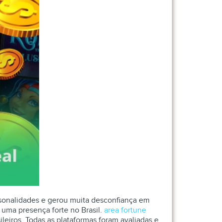
rsonalidades e gerou muita desconfiança em
uma presença forte no Brasil.
area fortune
leiros. Todas as plataformas foram avaliadas e