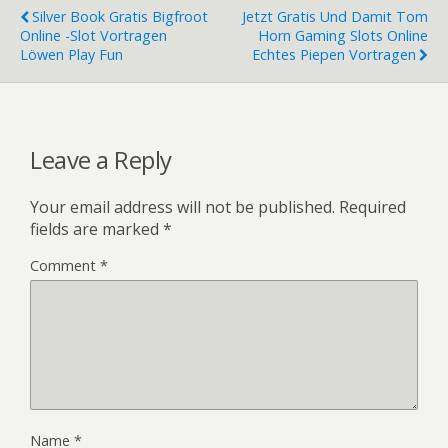
Silver Book Gratis Bigfroot
Jetzt Gratis Und Damit Tom
Online -Slot Vortragen
Horn Gaming Slots Online
Löwen Play Fun
Echtes Piepen Vortragen
Leave a Reply
Your email address will not be published.
Required
fields are marked
*
Comment
*
Name
*