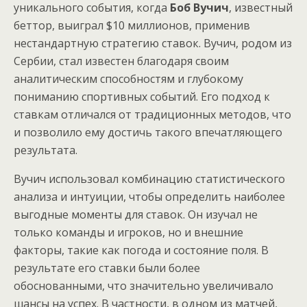
уникального события, когда
Боб Вучич
, известный
беттор, выиграл $10 миллионов, применив
нестандартную стратегию ставок. Вучич, родом из
Сербии, стал известен благодаря своим
аналитическим способностям и глубокому
пониманию спортивных событий. Его подход к
ставкам отличался от традиционных методов, что
и позволило ему достичь такого впечатляющего
результата.
Вучич использовал комбинацию статистического
анализа и интуиции, чтобы определить наиболее
выгодные моменты для ставок. Он изучал не
только команды и игроков, но и внешние
факторы, такие как погода и состояние поля. В
результате его ставки были более
обоснованными, что значительно увеличивало
шансы на успех. В частности, в одном из матчей,