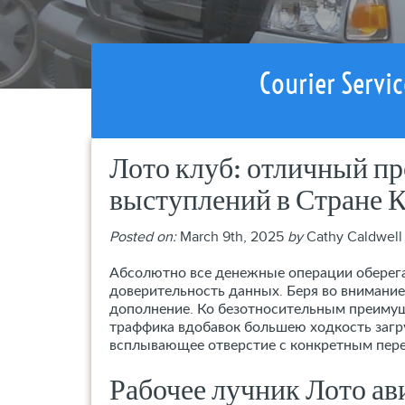
Courier Servic
Лото клуб: отличный п
выступлений в Стране К
Posted on:
March 9th, 2025
by
Cathy Caldwel
Абсолютно все денежные операции оберега
доверительность данных. Беря во внимани
дополнение. Ко безотносительным преиму
траффика вдобавок большею ходкость загр
всплывающее отверстие с конкретным пере
Рабочее лучник Лото ави