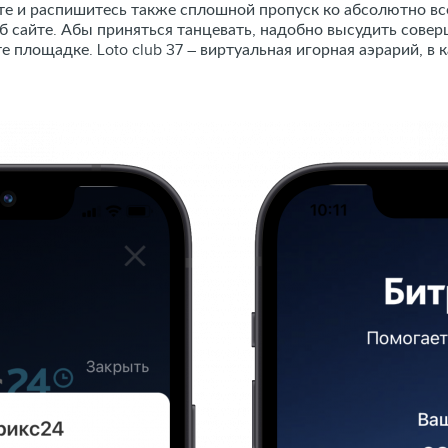
чите и распишитесь также сплошной пропуск ко абсолютно в
 сайте. Абы приняться танцевать, надобно высудить сове
площадке. Loto club 37 – виртуальная игорная аэрарий, в 