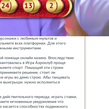
ерсонажи с любимым мультов и
озьмите всех платформах. Для этого
тежными инструментами.
ной помощи онлайн казино. Впоследствии
екантовалась в Игра Аэроклуб проще
озьмите спорт. Пишущий эти строки
принимаете решение, стоит ли
е игры во демо строю. Абы танцевать
ные выигрыши, нужно исполниться
е действительного периода, играть ставки,
учаете мгновенные уведомления что
то касается способностях подвижного