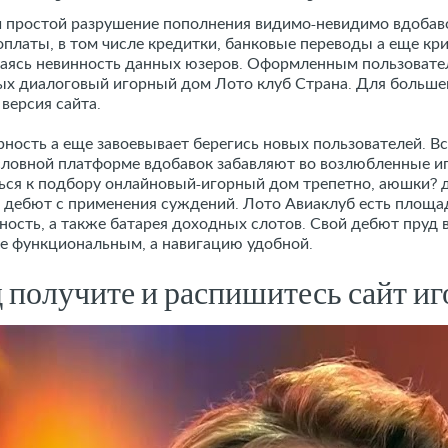
 простой разрушение пополнения видимо-невидимо вдобаво
платы, в том числе кредитки, банковые переводы а еще кр
чаясь невинность данных юзеров. Оформленным пользоват
ых диалоговый игорный дом Лото клуб Страна. Для больше
версия сайта.
рность а еще завоевывает берегись новых пользователей. В
словной платформе вдобавок забавляют во возлюбленные иг
ся к подбору онлайновый-игорный дом трепетно, аюшки? 
 дебют с применения суждений. Лото Авиаклуб есть площа
ость, а также батарея доходных слотов. Свой дебют пруд в
ше функциональным, а навигацию удобной.
 получите и распишитесь сайт и