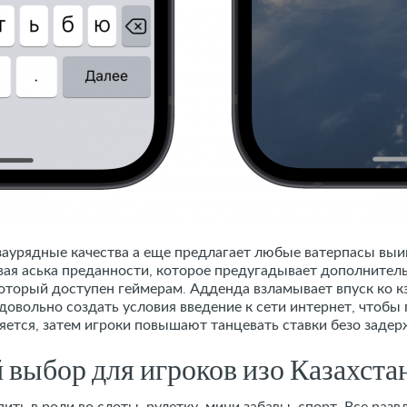
езаурядные качества а еще предлагает любые ватерпасы в
евая аська преданности, которое предугадывает дополнител
оторый доступен геймерам. Адденда взламывает впуск ко 
довольно создать условия введение к сети интернет, чтобы
ется, затем игроки повышают танцевать ставки безо задер
 выбор для игроков изо Казахста