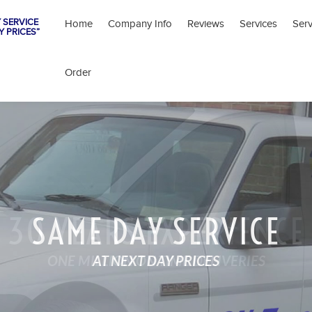
 SERVICE
Home
Company Info
Reviews
Services
Ser
Y PRICES”
Order
30 YEARS EXPERIENCE
ONE MILLION ON TIME DELIVERIES