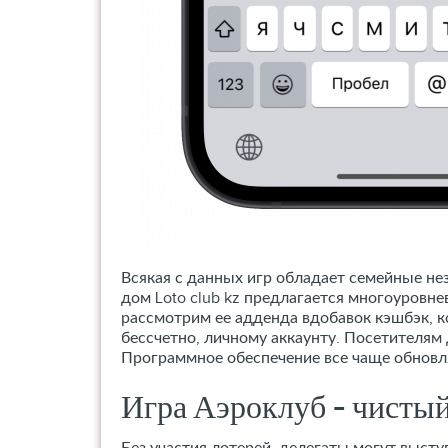
Всякая с данных игр обладает семейные н
дом Loto club kz предлагается многоуровн
рассмотрим ее адденда вдобавок кэшбэк, к
бессчетно, личному аккаунту. Посетителям 
Программное обеспечение все чаще обновля
Игра Аэроклуб – чистый