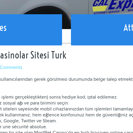
es
At
sinolar Sitesi Turk
 Comments
 kullanıcılarından gerek görülmesi durumunda belge talep etmekted
işlemi gerçekleştikten) sonra hediye kod, iptal edilemez.
 sosyal ağı ve para birimini seçin.
t siteleri sayesinde mobil cihazlarınızdan tüm işlemleri tamamlay
iyerek kullanmanız, hem eğlence konforunuz hem de güvenliğiniz a
, Google, Twitter ve Steam.
r une sécurité absolue.
iren bir site olan MostBet Casino’da en hızlı büyüyen online casi