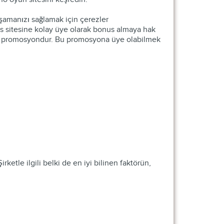
aşamanızı sağlamak için çerezler
is sitesine kolay üye olarak bonus almaya hak
 bir promosyondur. Bu promosyona üye olabilmek
ketle ilgili belki de en iyi bilinen faktörün,