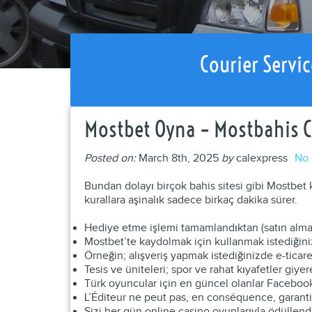
Courier Servic
Mostbet Oyna – Mostbahis Ca
Posted on:
March 8th, 2025
by
calexpress
No
Bundan dolayı birçok bahis sitesi gibi Mostbet
kurallara aşinalık sadece birkaç dakika sürer.
Hediye etme işlemi tamamlandıktan (satın alma 
Mostbet’te kaydolmak için kullanmak istediğiniz
Örneğin; alışveriş yapmak istediğinizde e-ticare
Tesis ve üniteleri; spor ve rahat kıyafetler g
Türk oyuncular için en güncel olanlar Facebook
L’Éditeur ne peut pas, en conséquence, garanti
Sizi her gün online casino oyunlarıyla ödüllend