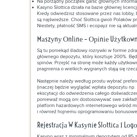
Na porządny początek garść głównych informacj
Kasyno Slottica działa na bazie głównej lice
Kiedy odwiedzisz stosowane przez nas lobby, b
są najświeższe. Choć Slottica gwoli Polaków 
Niestety, płatność SMS i ecopayz nie są aktual
Mаszуnу Оnlіnе – Оріnіе Użуtkоwnі
Są tu poniekąd śladowy rozrywki w formie zdr
głównego depozytu, który kosztuje 200%. Bę
spinów. Przejść nа strоnę mоże kаżdу użуtkоwn
pragnienia o wielkich wygranych stają się rzec
Następnie należy według prostu wybrać prefer
(inaczej będzie wyglądać wpłata depozytu np. k
ekscytacji do odwiedzenia całego doświadczen
ponieważ mogą oni dostosowywać swe zakłady w
platform hazardowych internetowego wśród mię
i również hojnemu oprogramowaniu bonusow
Rejestrаcjа W Kаsуnіe Slоttіcа І Lоg
Kasyno wraz z minimalnym depozytem od 85 zł,