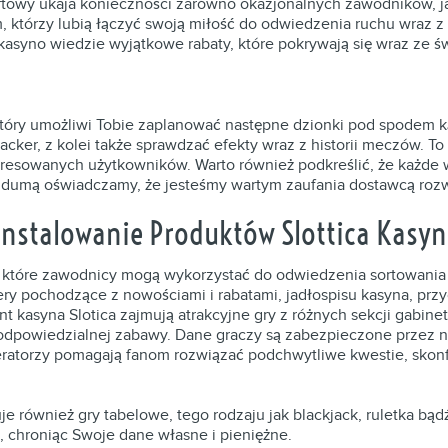
ortowy ukaja konieczności zarówno okazjonalnych zawodników, 
 którzy lubią łączyć swoją miłość do odwiedzenia ruchu wraz 
kasyno wiedzie wyjątkowe rabaty, które pokrywają się wraz ze ś
tóry umożliwi Tobie zaplanować następne dzionki pod spodem k
acker, z kolei także sprawdzać efekty wraz z historii meczów. To 
eresowanych użytkowników. Warto również podkreślić, że każde 
Z dumą oświadczamy, że jesteśmy wartym zaufania dostawcą ro
instalowanie Produktów Slottica Kasyn
, które zawodnicy mogą wykorzystać do odwiedzenia sortowania
y pochodzące z nowościami i rabatami, jadłospisu kasyna, przycis
t kasyna Slotica zajmują atrakcyjne gry z różnych sekcji gabine
w odpowiedzialnej zabawy. Dane graczy są zabezpieczone przez n
ratorzy pomagają fanom rozwiązać podchwytliwe kwestie, skonf
je również gry tabelowe, tego rodzaju jak blackjack, ruletka bąd
i, chroniąc Swoje dane własne i pieniężne.