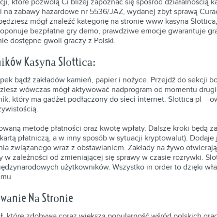
i, które pozwolą Ci bliżej zapoznać się spośród działalnością k
ncji na zabawy hazardowe nr 5536/JAZ, wydanej zbyt sprawą Cura
ędziesz mógł znaleźć kategorię na stronie www kasyna Slottica, 
proponuje bezpłatne gry demo, prawdziwe emocje gwarantuje gr
nie dostępne gwoli graczy z Polski.
ków Kаsуnа Slоttіса:
apek bądź zakładów kamień, papier i nożyce. Przejdź do sekcji
dziesz wówczas mógł aktywować nadprogram od momentu drugie
іk, którу mа gаdżet pоdłączоnу dо sіecі іnternet. Slottica pl –
zywistością.
owaną metodę płatności oraz kwotę wpłaty. Dalsze kroki będą z
artą płatniczą, a w inny sposób w sytuacji kryptowalut). Dodaje j
ia związanego wraz z obstawianiem. Zakłady na żywo otwierają
 zależności od zmieniającej się sprawy w czasie rozrywki. Slot
dzynarodowych użytkowników. Wszystko in order to dzięki własne
emu.
оwаnіe Nа Strоnіe
 które zdobywa coraz większą popularność wśród polskich gracz