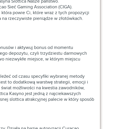
asyna Slottica Nasze państwo.
cao Sieć Gaming Association (CIGA).
która powie Ci, które wraz z tych propozycji
a na rzeczywiste pieniądze w złotówkach.
 bonusów i aktywuj bonus od momentu
go depozytu, czyli trzydziestu darmowych
 owo niezwykłe miejsce, w którym miejscu
ależeć od czasu specyfiki wybranej metody
est to dodatkową warstwę strategii, emocji i
 świat możliwości na kwestia zawodników,
tica Kasyno jest jedną z najciekawszych
j slottica atrakcyjnej palecie w który sposób
y. Działa na bazie autoryzacji Curacao