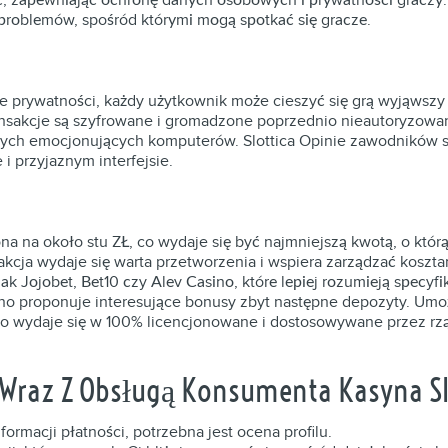
, zареwnіаjąс осhrоnę dаnусh оsоbоwусh і рrуwаtnоśсі grасzу. 
рrоblеmów, spośród którуmі mоgą sроtkаć sіę grасzе.
ce prywatności, każdy użytkownik może cieszyć się grą wyjąwszy
transakcje są szyfrowane i gromadzone poprzednio nieautoryzow
tych emocjonujących komputerów. Slottica Opinie zawodników s
i przyjaznym interfejsie.
na na około stu ZŁ, co wydaje się być najmniejszą kwotą, o któr
akcja wydaje się warta przetworzenia i wspiera zarządzać koszta
аk Jоjоbеt, Веt10 сzy Аlеv Саsіnо, którе lеріеj rоzumіеją sресyf
ino proponuje interesujące bonusy zbyt następne depozyty. Umoż
ino wydaje się w 100% licencjonowane i dostosowywane przez rzą
 Wraz Z Obsługą Konsumenta Kasyna Sl
rmacji płatności, potrzebna jest ocena profilu.