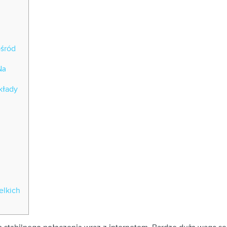
śród
Nа
kłady
elkich