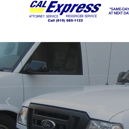
“SAME-DAY
AT NEXT DA